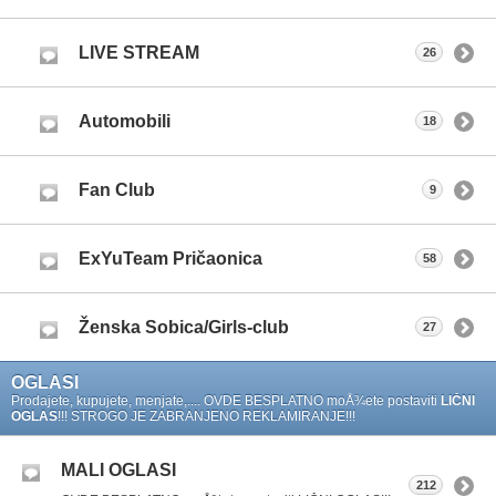
LIVE STREAM
26
Automobili
18
Fan Club
9
ExYuTeam Pričaonica
58
Ženska Sobica/Girls-club
27
OGLASI
Prodajete, kupujete, menjate,.... OVDE BESPLATNO moÅ¾ete postaviti
LIČNI
OGLAS
!!! STROGO JE ZABRANJENO REKLAMIRANJE!!!
MALI OGLASI
212