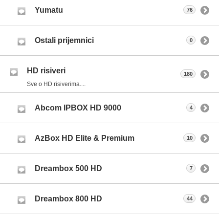
Yumatu
76
Ostali prijemnici
0
HD risiveri
180
Sve o HD risiverima....
Abcom IPBOX HD 9000
4
AzBox HD Elite & Premium
10
Dreambox 500 HD
7
Dreambox 800 HD
44