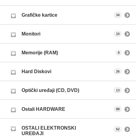
Grafičke kartice
34
Monitori
10
Memorije (RAM)
8
Hard Diskovi
26
Optički uređaji (CD, DVD)
13
Ostali HARDWARE
88
OSTALI ELEKTRONSKI
62
UREĐAJI