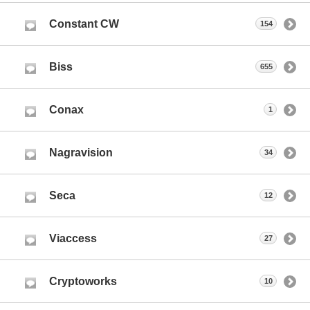
Constant CW
154
Biss
655
Conax
1
Nagravision
34
Seca
12
Viaccess
27
Cryptoworks
10