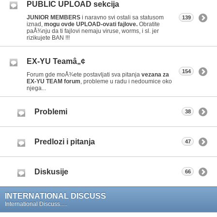
PUBLIC UPLOAD sekcija
JUNIOR MEMBERS
i naravno svi ostali sa statusom
139
iznad,
mogu ovde UPLOAD-ovati fajlove.
Obratite
paÅ¾nju da ti fajlovi nemaju viruse, worms, i sl. jer
rizikujete BAN !!!
EX-YU Teamâ„¢
154
Forum gde moÅ¾ete postavljati sva pitanja
vezana za
EX-YU TEAM forum
, probleme u radu i nedoumice oko
njega...
Problemi
38
Predlozi i pitanja
47
Diskusije
66
INTERNATIONAL DISCUSS
International Discuss.....