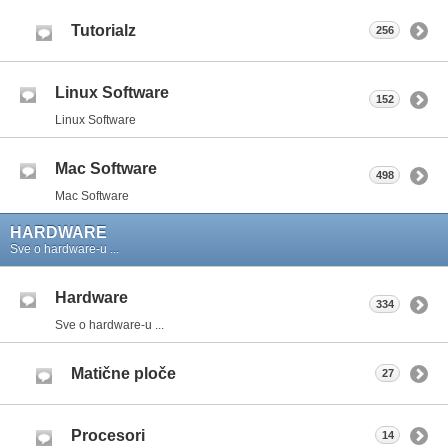
Tutorialz
256
Linux Software
152
Linux Software
Mac Software
498
Mac Software
HARDWARE
Sve o hardware-u ...
Hardware
334
Sve o hardware-u ...
Matične ploče
27
Procesori
14