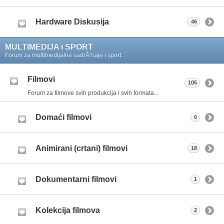
Hardware Diskusija
46
MULTIMEDIJA i SPORT
Forum za multimedijalne sadrÅ¾aje i sport...
Filmovi
105
Forum za filmove svih produkcija i svih formata...
Domaći filmovi
0
Animirani (crtani) filmovi
18
Dokumentarni filmovi
1
Kolekcija filmova
2