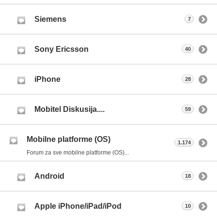
Siemens
7
Sony Ericsson
40
iPhone
28
Mobitel Diskusija....
59
Mobilne platforme (OS)
1.174
Forum za sve mobilne platforme (OS)...
Android
18
Apple iPhone/iPad/iPod
10