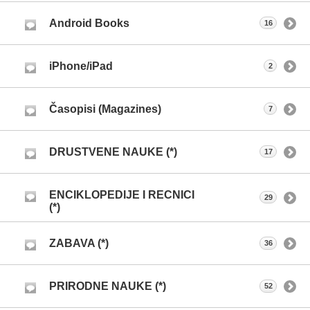
Android Books
16
iPhone/iPad
2
Časopisi (Magazines)
7
DRUSTVENE NAUKE (*)
17
ENCIKLOPEDIJE I RECNICI
29
(*)
ZABAVA (*)
36
PRIRODNE NAUKE (*)
52