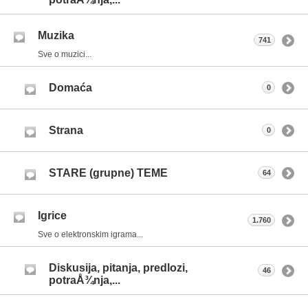
Muzika
741
Sve o muzici...
Domaća
0
Strana
0
STARE (grupne) TEME
64
Igrice
1.760
Sve o elektronskim igrama...
Diskusija, pitanja, predlozi,
46
potraÅ¾nja,...