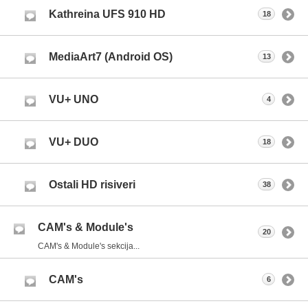
Kathreina UFS 910 HD
18
MediaArt7 (Android OS)
13
VU+ UNO
4
VU+ DUO
18
Ostali HD risiveri
38
CAM's & Module's
20
CAM's & Module's sekcija...
CAM's
6