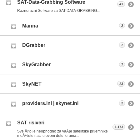
SAT-Data-Grabbing Software
41
Raznorazni Software za SAT-DATA-GRABBING...
Manna
2
DGrabber
2
SkyGrabber
7
SkyNET
23
providers.ini | skynet.ini
2
SAT risiveri
1.173
Sve Å¡to je neophodno za vaÅ¡e satelitske prijemnike
moÅ¾ete naći u ovom delu foruma...