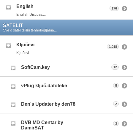
English
176
English Discuss....
SATELIT
Sve o satelitskim tehnologijama...
Ključevi
1.018
Ključevi...
SoftCam.key
12
vPlug ključ-datoteke
5
Den's Updater by den78
2
DVB MD Centar by
3
DamirSAT