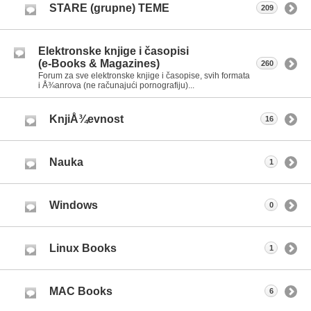
STARE (grupne) TEME
209
Elektronske knjige i časopisi
(e-Books & Magazines)
260
Forum za sve elektronske knjige i časopise, svih formata
i Å¾anrova (ne računajući pornografiju)...
KnjiÅ¾evnost
16
Nauka
1
Windows
0
Linux Books
1
MAC Books
6