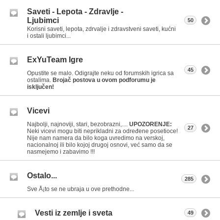
Saveti - Lepota - Zdravlje -
Ljubimci
50
Korisni saveti, lepota, zdrvalje i zdravstveni saveti, kućni
i ostali ljubimci...
ExYuTeam Igre
45
Opustite se malo. Odigrajte neku od forumskih igrica sa
ostalima.
Brojač postova u ovom podforumu je
isključen!
Vicevi
Najbolji, najnoviji, stari, bezobrazni,....
UPOZORENJE:
27
Neki vicevi mogu biti neprikladni za određene posetioce!
Nije nam namera da bilo koga uvredimo na verskoj,
nacionalnoj ili bilo kojoj drugoj osnovi, već samo da se
nasmejemo i zabavimo !!!
Ostalo...
285
Sve Å¡to se ne ubraja u ove prethodne...
Vesti iz zemlje i sveta
49