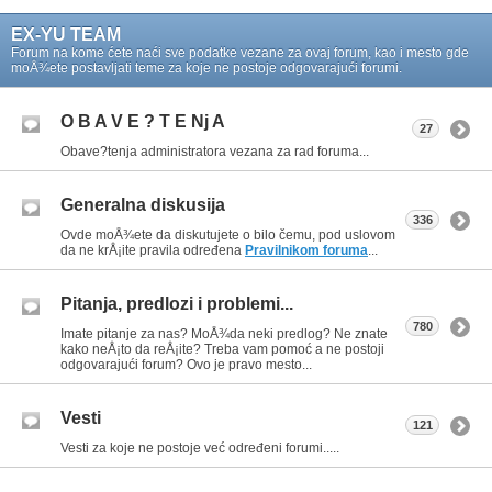
EX-YU TEAM
Forum na kome ćete naći sve podatke vezane za ovaj forum, kao i mesto gde
moÅ¾ete postavljati teme za koje ne postoje odgovarajući forumi.
O B A V E ? T E Nj A
27
Obave?tenja administratora vezana za rad foruma...
Generalna diskusija
336
Ovde moÅ¾ete da diskutujete o bilo čemu, pod uslovom
da ne krÅ¡ite pravila određena
Pravilnikom foruma
...
Pitanja, predlozi i problemi...
780
Imate pitanje za nas? MoÅ¾da neki predlog? Ne znate
kako neÅ¡to da reÅ¡ite? Treba vam pomoć a ne postoji
odgovarajući forum? Ovo je pravo mesto...
Vesti
121
Vesti za koje ne postoje već određeni forumi.....