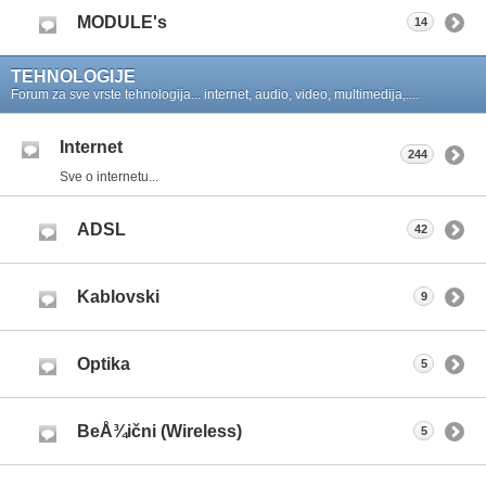
MODULE's
14
TEHNOLOGIJE
Forum za sve vrste tehnologija... internet, audio, video, multimedija,....
Internet
244
Sve o internetu...
ADSL
42
Kablovski
9
Optika
5
BeÅ¾ični (Wireless)
5