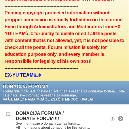
---------------------------------------------------
Posting copyright protected information without
propper permission is strictly forbidden on this forum!
Even though Administrators and Moderators from EX-
YU TEAMâ„¢ forum try to delete or edit all the posts
with content that is not allowed, yet, it is not possible to
check all the posts. Forum mission is solely for
education purpose only, and every member is
responsibile for legality of his own post!
---------------------------------------------------
EX-YU TEAMâ„¢
DONACIJA FORUMA
Forum gde moÅ¾ete postavljati sva pitanja vezana za doniranje foruma. Ovde
ćete naći i sve informacije vezane za doniranje.
VAÅ E MALO NAMA MOÅ½E ZNAČITI MNOGO! HVALA!
DONACIJA FORUMA /
DONATE FORUM !!!
6
Sve informacije o donaciji za nas forum...
All informations about donations for this forum...