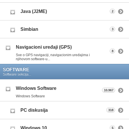
Java (J2ME)
2
Simbian
3
Navigacioni uređaji (GPS)
8
Sve o GPS navigaciji, navigacionim uređajima i
njihovom software-u...
SOFTWARE
Software sekcija...
Windows Software
10.967
Windows Software
PC diskusija
318
Windows 10
5