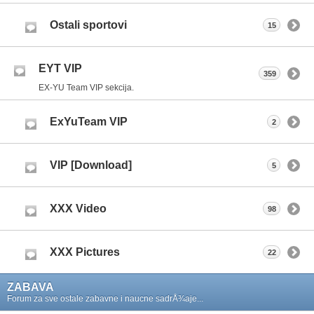
Ostali sportovi
15
EYT VIP
359
EX-YU Team VIP sekcija.
ExYuTeam VIP
2
VIP [Download]
5
XXX Video
98
XXX Pictures
22
ZABAVA
Forum za sve ostale zabavne i naucne sadrÅ¾aje...