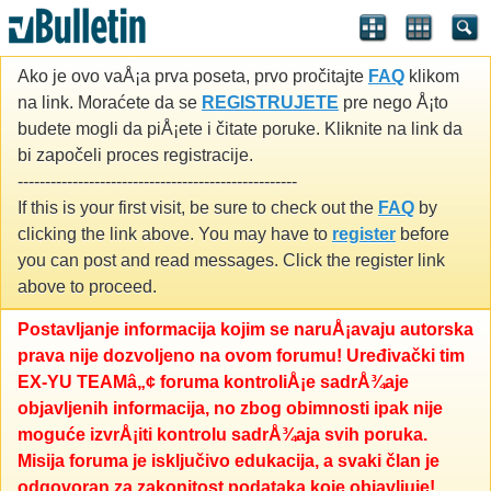
Ako je ovo vaÅ¡a prva poseta, prvo pročitajte
FAQ
klikom
na link. Moraćete da se
REGISTRUJETE
pre nego Å¡to
budete mogli da piÅ¡ete i čitate poruke. Kliknite na link da
bi započeli proces registracije.
---------------------------------------------------
If this is your first visit, be sure to check out the
FAQ
by
clicking the link above. You may have to
register
before
you can post and read messages. Click the register link
above to proceed.
Postavljanje informacija kojim se naruÅ¡avaju autorska
prava nije dozvoljeno na ovom forumu! Uređivački tim
EX-YU TEAMâ„¢ foruma kontroliÅ¡e sadrÅ¾aje
objavljenih informacija, no zbog obimnosti ipak nije
moguće izvrÅ¡iti kontrolu sadrÅ¾aja svih poruka.
Misija foruma je isključivo edukacija, a svaki član je
odgovoran za zakonitost podataka koje objavljuje!