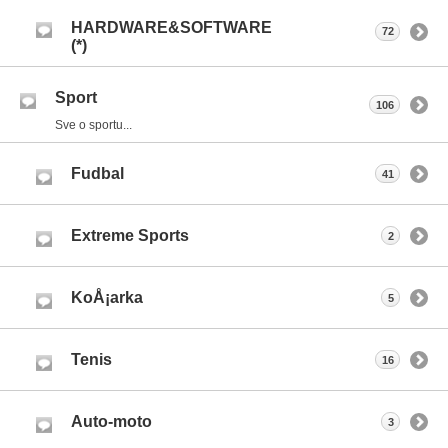
HARDWARE&SOFTWARE
72
(*)
Sport
106
Sve o sportu...
Fudbal
41
Extreme Sports
2
KoÅ¡arka
5
Tenis
16
Auto-moto
3