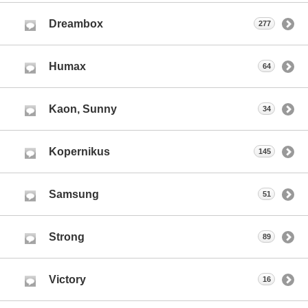
Dreambox
277
Humax
64
Kaon, Sunny
34
Kopernikus
145
Samsung
51
Strong
89
Victory
16