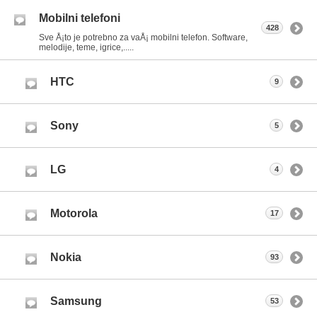
Mobilni telefoni
428
Sve Å¡to je potrebno za vaÅ¡ mobilni telefon. Software,
melodije, teme, igrice,.....
HTC
9
Sony
5
LG
4
Motorola
17
Nokia
93
Samsung
53