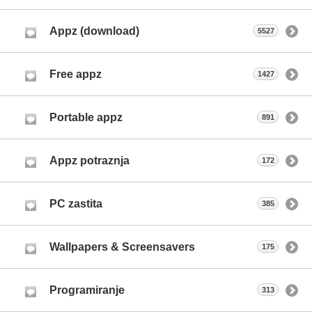
Appz (download)
5527
Free appz
1427
Portable appz
891
Appz potraznja
172
PC zastita
385
Wallpapers & Screensavers
175
Programiranje
313