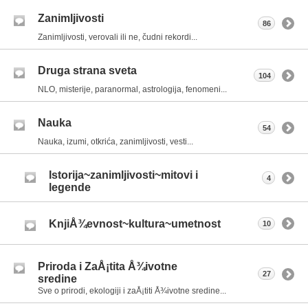
Zanimljivosti
86
Zanimljivosti, verovali ili ne, čudni rekordi...
Druga strana sveta
104
NLO, misterije, paranormal, astrologija, fenomeni...
Nauka
54
Nauka, izumi, otkrića, zanimljivosti, vesti...
Istorija~zanimljivosti~mitovi i
4
legende
KnjiÅ¾evnost~kultura~umetnost
10
Priroda i ZaÅ¡tita Å¾ivotne
27
sredine
Sve o prirodi, ekologiji i zaÅ¡titi Å¾ivotne sredine...