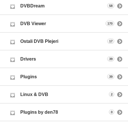
DVBDream
58
DVB Viewer
170
Ostali DVB Plejeri
17
Drivers
39
Plugins
39
Linux & DVB
2
Plugins by den78
0