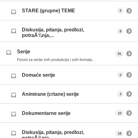
STARE (grupne) TEME
5
Diskusija, pitanja, predlozi,
8
potraÅ¾nja,...
Serije
91
Forum za serije svih produkcija i svih formata...
Domaće serije
0
Animirane (crtane) serije
3
Dokumentarne serije
10
Diskusija, pitanja, predlozi,
18
potraÅ¾nja,...