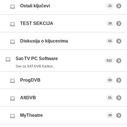
Ostali ključevi
21
TEST SEKCIJA
20
Diskusija o kljucevima
62
Sat-TV PC Software
512
Sve za SAT-DVB Kartice...
ProgDVB
83
AltDVB
51
MyTheatre
30