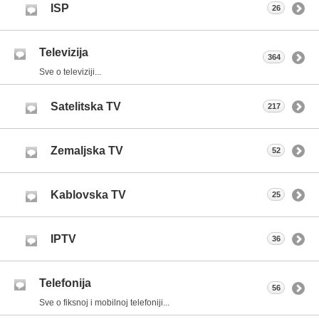
ISP
26
Televizija
364
Sve o televiziji...
Satelitska TV
217
Zemaljska TV
52
Kablovska TV
25
IPTV
36
Telefonija
56
Sve o fiksnoj i mobilnoj telefoniji...