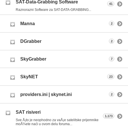
SAT-Data-Grabbing Software
41
Raznorazni Software za SAT-DATA-GRABBING...
Manna
2
DGrabber
2
SkyGrabber
7
SkyNET
23
providers.ini | skynet.ini
2
SAT risiveri
1.173
Sve Å¡to je neophodno za vaÅ¡e satelitske prijemnike
moÅ¾ete naći u ovom delu foruma...