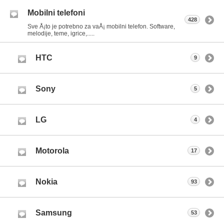
Mobilni telefoni
428
Sve Å¡to je potrebno za vaÅ¡ mobilni telefon. Software,
melodije, teme, igrice,.....
HTC
9
Sony
5
LG
4
Motorola
17
Nokia
93
Samsung
53