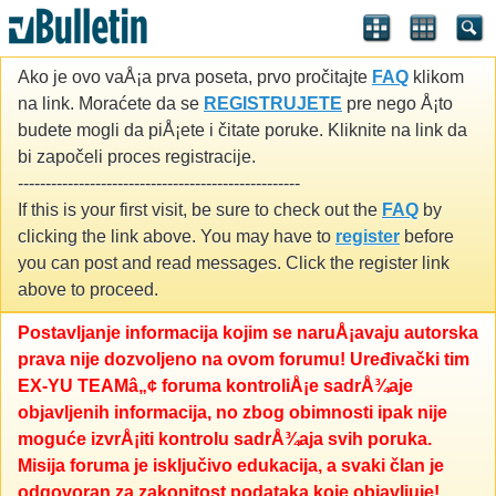
Ako je ovo vaÅ¡a prva poseta, prvo pročitajte
FAQ
klikom
na link. Moraćete da se
REGISTRUJETE
pre nego Å¡to
budete mogli da piÅ¡ete i čitate poruke. Kliknite na link da
bi započeli proces registracije.
---------------------------------------------------
If this is your first visit, be sure to check out the
FAQ
by
clicking the link above. You may have to
register
before
you can post and read messages. Click the register link
above to proceed.
Postavljanje informacija kojim se naruÅ¡avaju autorska
prava nije dozvoljeno na ovom forumu! Uređivački tim
EX-YU TEAMâ„¢ foruma kontroliÅ¡e sadrÅ¾aje
objavljenih informacija, no zbog obimnosti ipak nije
moguće izvrÅ¡iti kontrolu sadrÅ¾aja svih poruka.
Misija foruma je isključivo edukacija, a svaki član je
odgovoran za zakonitost podataka koje objavljuje!