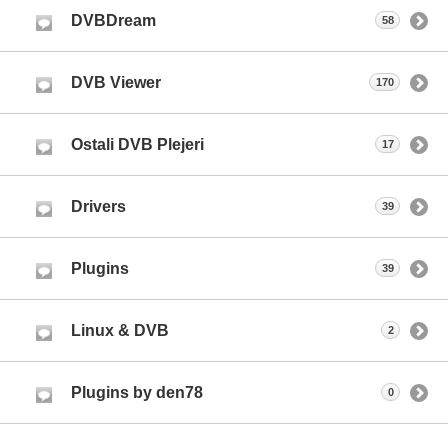
DVBDream
58
DVB Viewer
170
Ostali DVB Plejeri
17
Drivers
39
Plugins
39
Linux & DVB
2
Plugins by den78
0