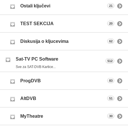
Ostali ključevi
21
TEST SEKCIJA
20
Diskusija o kljucevima
62
Sat-TV PC Software
512
Sve za SAT-DVB Kartice...
ProgDVB
83
AltDVB
51
MyTheatre
30