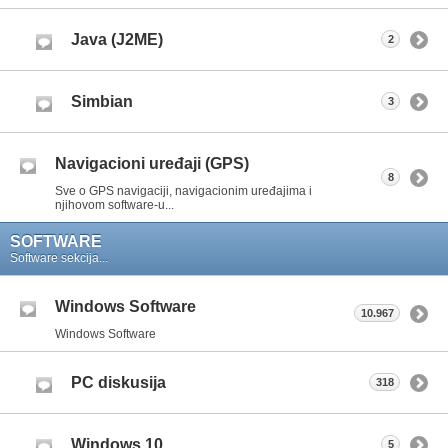
Java (J2ME)
2
Simbian
3
Navigacioni uređaji (GPS)
8
Sve o GPS navigaciji, navigacionim uređajima i
njihovom software-u...
SOFTWARE
Software sekcija...
Windows Software
10.967
Windows Software
PC diskusija
318
Windows 10
5