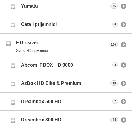
Yumatu
76
Ostali prijemnici
0
HD risiveri
180
Sve o HD risiverima....
Abcom IPBOX HD 9000
4
AzBox HD Elite & Premium
10
Dreambox 500 HD
7
Dreambox 800 HD
44