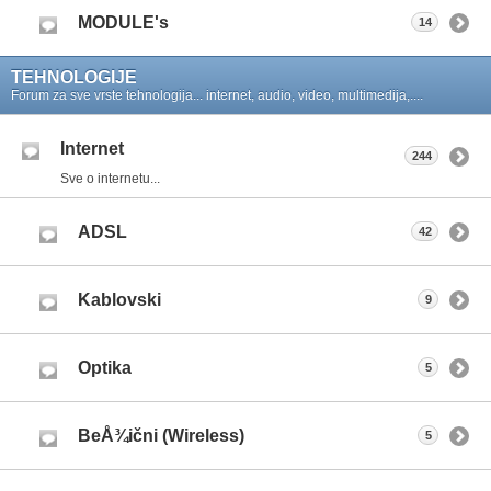
MODULE's
14
TEHNOLOGIJE
Forum za sve vrste tehnologija... internet, audio, video, multimedija,....
Internet
244
Sve o internetu...
ADSL
42
Kablovski
9
Optika
5
BeÅ¾ični (Wireless)
5