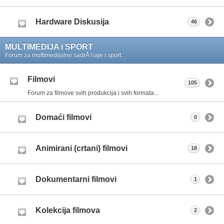
Hardware Diskusija
46
MULTIMEDIJA i SPORT
Forum za multimedijalne sadrÅ¾aje i sport...
Filmovi
105
Forum za filmove svih produkcija i svih formata...
Domaći filmovi
0
Animirani (crtani) filmovi
18
Dokumentarni filmovi
1
Kolekcija filmova
2