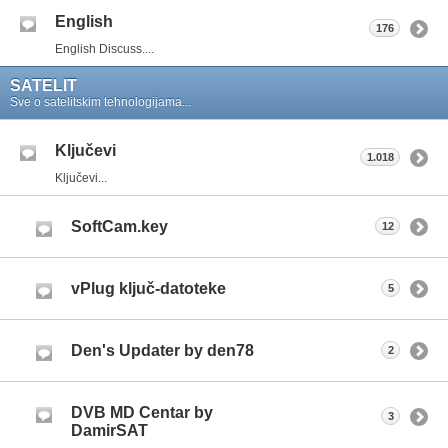
English
176
English Discuss....
SATELIT
Sve o satelitskim tehnologijama...
Ključevi
1.018
Ključevi...
SoftCam.key
12
vPlug ključ-datoteke
5
Den's Updater by den78
2
DVB MD Centar by
3
DamirSAT