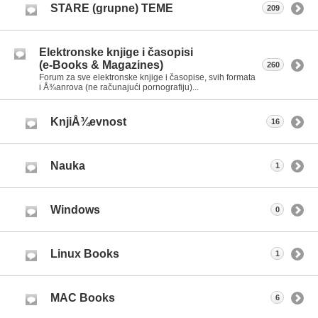
STARE (grupne) TEME
209
Elektronske knjige i časopisi
(e-Books & Magazines)
260
Forum za sve elektronske knjige i časopise, svih formata
i Å¾anrova (ne računajući pornografiju)...
KnjiÅ¾evnost
16
Nauka
1
Windows
0
Linux Books
1
MAC Books
6