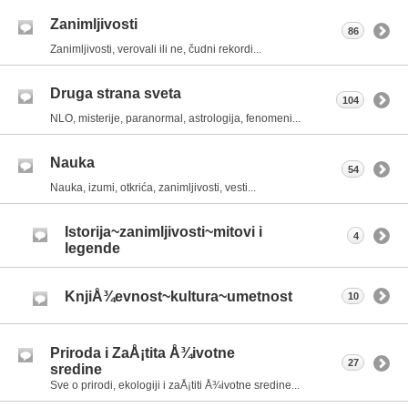
Zanimljivosti
86
Zanimljivosti, verovali ili ne, čudni rekordi...
Druga strana sveta
104
NLO, misterije, paranormal, astrologija, fenomeni...
Nauka
54
Nauka, izumi, otkrića, zanimljivosti, vesti...
Istorija~zanimljivosti~mitovi i
4
legende
KnjiÅ¾evnost~kultura~umetnost
10
Priroda i ZaÅ¡tita Å¾ivotne
27
sredine
Sve o prirodi, ekologiji i zaÅ¡titi Å¾ivotne sredine...