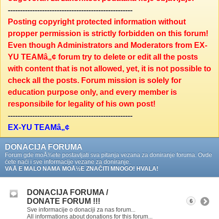
---------------------------------------------------
Posting copyright protected information without
propper permission is strictly forbidden on this forum!
Even though Administrators and Moderators from EX-
YU TEAMâ„¢ forum try to delete or edit all the posts
with content that is not allowed, yet, it is not possible to
check all the posts. Forum mission is solely for
education purpose only, and every member is
responsibile for legality of his own post!
---------------------------------------------------
EX-YU TEAMâ„¢
DONACIJA FORUMA
Forum gde moÅ¾ete postavljati sva pitanja vezana za doniranje foruma. Ovde
ćete naći i sve informacije vezane za doniranje.
VAÅ E MALO NAMA MOÅ½E ZNAČITI MNOGO! HVALA!
DONACIJA FORUMA /
DONATE FORUM !!!
6
Sve informacije o donaciji za nas forum...
All informations about donations for this forum...