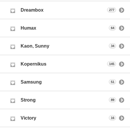
Dreambox
277
Humax
64
Kaon, Sunny
34
Kopernikus
145
Samsung
51
Strong
89
Victory
16