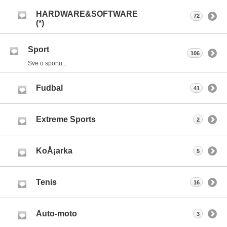
HARDWARE&SOFTWARE
72
(*)
Sport
106
Sve o sportu...
Fudbal
41
Extreme Sports
2
KoÅ¡arka
5
Tenis
16
Auto-moto
3