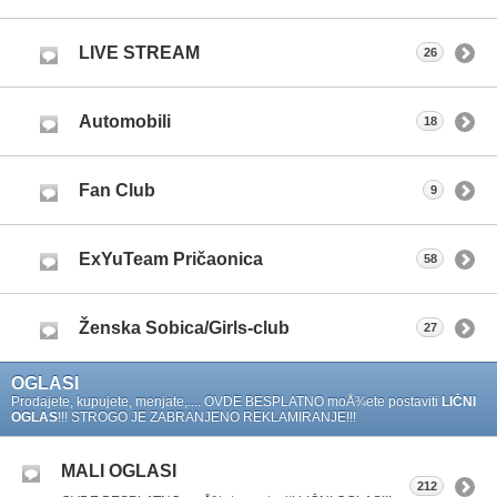
LIVE STREAM
26
Automobili
18
Fan Club
9
ExYuTeam Pričaonica
58
Ženska Sobica/Girls-club
27
OGLASI
Prodajete, kupujete, menjate,.... OVDE BESPLATNO moÅ¾ete postaviti
LIČNI
OGLAS
!!! STROGO JE ZABRANJENO REKLAMIRANJE!!!
MALI OGLASI
212