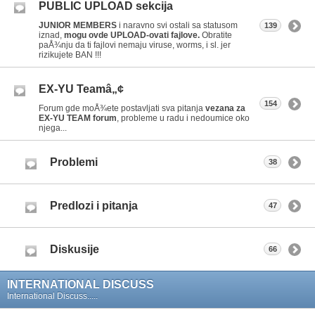
PUBLIC UPLOAD sekcija
JUNIOR MEMBERS
i naravno svi ostali sa statusom
139
iznad,
mogu ovde UPLOAD-ovati fajlove.
Obratite
paÅ¾nju da ti fajlovi nemaju viruse, worms, i sl. jer
rizikujete BAN !!!
EX-YU Teamâ„¢
154
Forum gde moÅ¾ete postavljati sva pitanja
vezana za
EX-YU TEAM forum
, probleme u radu i nedoumice oko
njega...
Problemi
38
Predlozi i pitanja
47
Diskusije
66
INTERNATIONAL DISCUSS
International Discuss.....