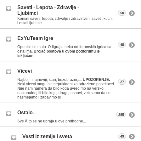
Saveti - Lepota - Zdravlje -
Ljubimci
50
Korisni saveti, lepota, zdrvalje i zdravstveni saveti, kućni
i ostali ljubimci...
ExYuTeam Igre
45
Opustite se malo. Odigrajte neku od forumskih igrica sa
ostalima.
Brojač postova u ovom podforumu je
isključen!
Vicevi
Najbolji, najnoviji, stari, bezobrazni,....
UPOZORENJE:
27
Neki vicevi mogu biti neprikladni za određene posetioce!
Nije nam namera da bilo koga uvredimo na verskoj,
nacionalnoj ili bilo kojoj drugoj osnovi, već samo da se
nasmejemo i zabavimo !!!
Ostalo...
285
Sve Å¡to se ne ubraja u ove prethodne...
Vesti iz zemlje i sveta
49