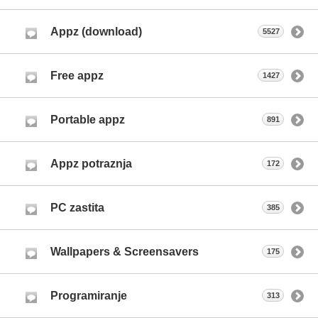
Appz (download)
5527
Free appz
1427
Portable appz
891
Appz potraznja
172
PC zastita
385
Wallpapers & Screensavers
175
Programiranje
313