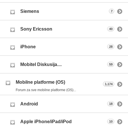
Siemens
7
Sony Ericsson
40
iPhone
28
Mobitel Diskusija....
59
Mobilne platforme (OS)
1.174
Forum za sve mobilne platforme (OS)...
Android
18
Apple iPhone/iPad/iPod
10