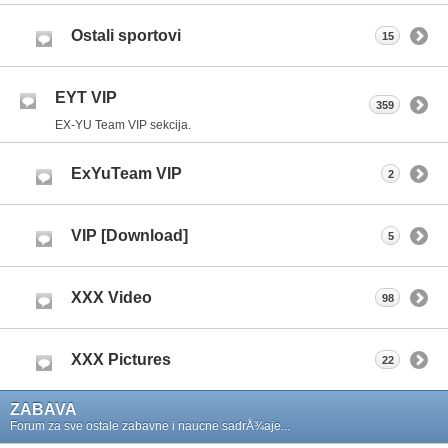
Ostali sportovi
15
EYT VIP
359
EX-YU Team VIP sekcija.
ExYuTeam VIP
2
VIP [Download]
5
XXX Video
98
XXX Pictures
22
ZABAVA
Forum za sve ostale zabavne i naucne sadrÅ¾aje...