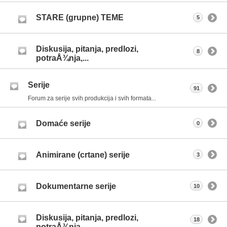
STARE (grupne) TEME
5
Diskusija, pitanja, predlozi,
8
potraÅ¾nja,...
Serije
91
Forum za serije svih produkcija i svih formata...
Domaće serije
0
Animirane (crtane) serije
3
Dokumentarne serije
10
Diskusija, pitanja, predlozi,
18
potraÅ¾nja,...