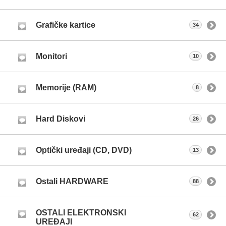
Grafičke kartice
34
Monitori
10
Memorije (RAM)
8
Hard Diskovi
26
Optički uređaji (CD, DVD)
13
Ostali HARDWARE
88
OSTALI ELEKTRONSKI
62
UREĐAJI