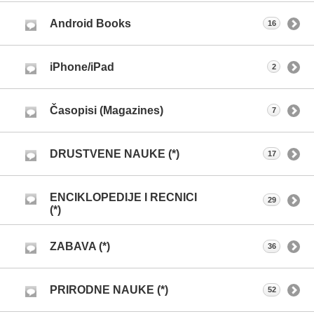
Android Books
16
iPhone/iPad
2
Časopisi (Magazines)
7
DRUSTVENE NAUKE (*)
17
ENCIKLOPEDIJE I RECNICI
29
(*)
ZABAVA (*)
36
PRIRODNE NAUKE (*)
52