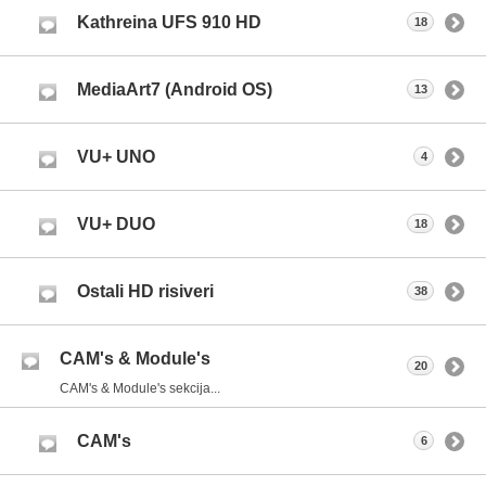
Kathreina UFS 910 HD
18
MediaArt7 (Android OS)
13
VU+ UNO
4
VU+ DUO
18
Ostali HD risiveri
38
CAM's & Module's
20
CAM's & Module's sekcija...
CAM's
6