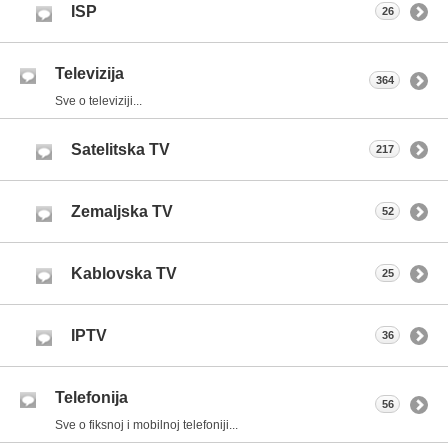
ISP
26
Televizija
364
Sve o televiziji...
Satelitska TV
217
Zemaljska TV
52
Kablovska TV
25
IPTV
36
Telefonija
56
Sve o fiksnoj i mobilnoj telefoniji...