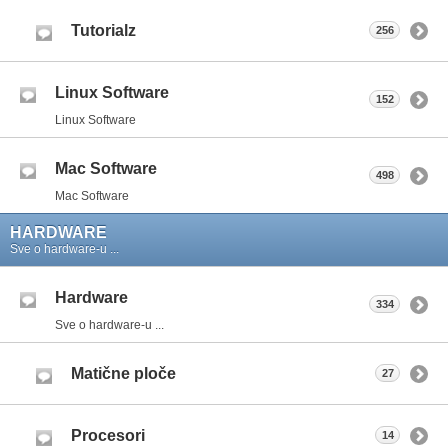
Tutorialz
256
Linux Software
152
Linux Software
Mac Software
498
Mac Software
HARDWARE
Sve o hardware-u ...
Hardware
334
Sve o hardware-u ...
Matične ploče
27
Procesori
14