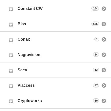
Constant CW
154
Biss
655
Conax
1
Nagravision
34
Seca
12
Viaccess
27
Cryptoworks
10