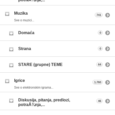
Muzika
741
Sve o muzici...
Domaća
0
Strana
0
STARE (grupne) TEME
64
Igrice
1.760
Sve o elektronskim igrama...
Diskusija, pitanja, predlozi,
46
potraÅ¾nja,...