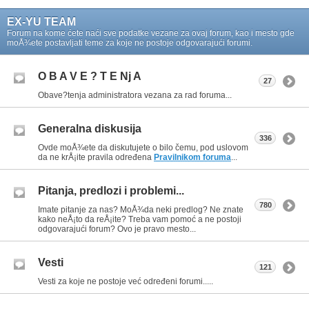
EX-YU TEAM
Forum na kome ćete naći sve podatke vezane za ovaj forum, kao i mesto gde
moÅ¾ete postavljati teme za koje ne postoje odgovarajući forumi.
O B A V E ? T E Nj A
27
Obave?tenja administratora vezana za rad foruma...
Generalna diskusija
336
Ovde moÅ¾ete da diskutujete o bilo čemu, pod uslovom
da ne krÅ¡ite pravila određena
Pravilnikom foruma
...
Pitanja, predlozi i problemi...
780
Imate pitanje za nas? MoÅ¾da neki predlog? Ne znate
kako neÅ¡to da reÅ¡ite? Treba vam pomoć a ne postoji
odgovarajući forum? Ovo je pravo mesto...
Vesti
121
Vesti za koje ne postoje već određeni forumi.....