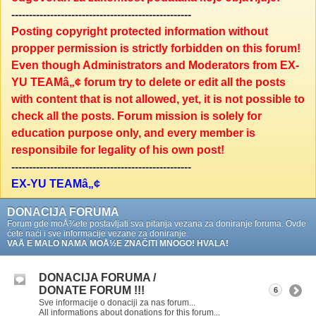
---------------------------------------------------
Posting copyright protected information without
propper permission is strictly forbidden on this forum!
Even though Administrators and Moderators from EX-
YU TEAMâ„¢ forum try to delete or edit all the posts
with content that is not allowed, yet, it is not possible to
check all the posts. Forum mission is solely for
education purpose only, and every member is
responsibile for legality of his own post!
---------------------------------------------------
EX-YU TEAMâ„¢
DONACIJA FORUMA
Forum gde moÅ¾ete postavljati sva pitanja vezana za doniranje foruma. Ovde
ćete naći i sve informacije vezane za doniranje.
VAÅ E MALO NAMA MOÅ½E ZNAČITI MNOGO! HVALA!
DONACIJA FORUMA /
DONATE FORUM !!!
6
Sve informacije o donaciji za nas forum...
All informations about donations for this forum...