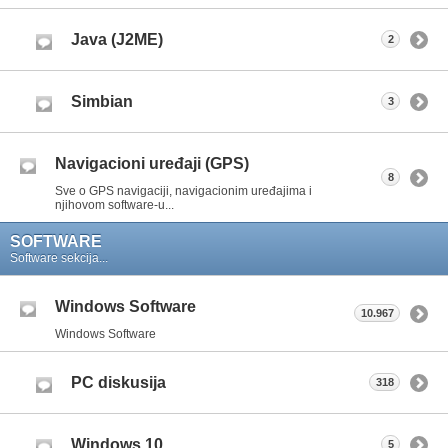
Java (J2ME)
2
Simbian
3
Navigacioni uređaji (GPS)
8
Sve o GPS navigaciji, navigacionim uređajima i
njihovom software-u...
SOFTWARE
Software sekcija...
Windows Software
10.967
Windows Software
PC diskusija
318
Windows 10
5