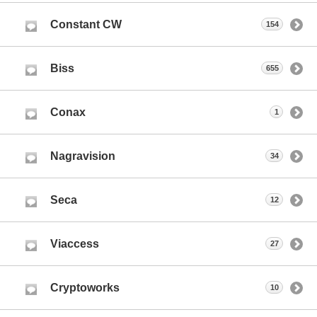
Constant CW
154
Biss
655
Conax
1
Nagravision
34
Seca
12
Viaccess
27
Cryptoworks
10