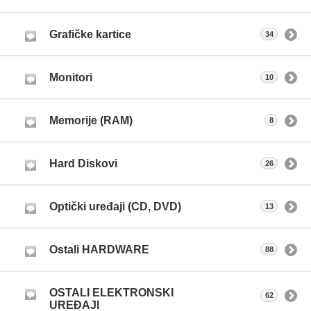
Grafičke kartice
34
Monitori
10
Memorije (RAM)
8
Hard Diskovi
26
Optički uređaji (CD, DVD)
13
Ostali HARDWARE
88
OSTALI ELEKTRONSKI
62
UREĐAJI