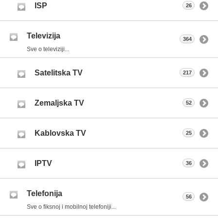
ISP
26
Televizija
364
Sve o televiziji...
Satelitska TV
217
Zemaljska TV
52
Kablovska TV
25
IPTV
36
Telefonija
56
Sve o fiksnoj i mobilnoj telefoniji...