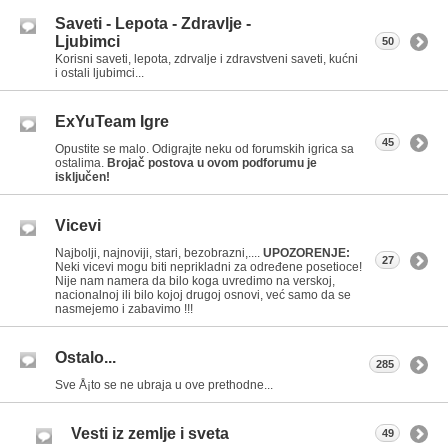
Saveti - Lepota - Zdravlje -
Ljubimci
50
Korisni saveti, lepota, zdrvalje i zdravstveni saveti, kućni
i ostali ljubimci...
ExYuTeam Igre
45
Opustite se malo. Odigrajte neku od forumskih igrica sa
ostalima.
Brojač postova u ovom podforumu je
isključen!
Vicevi
Najbolji, najnoviji, stari, bezobrazni,....
UPOZORENJE:
27
Neki vicevi mogu biti neprikladni za određene posetioce!
Nije nam namera da bilo koga uvredimo na verskoj,
nacionalnoj ili bilo kojoj drugoj osnovi, već samo da se
nasmejemo i zabavimo !!!
Ostalo...
285
Sve Å¡to se ne ubraja u ove prethodne...
Vesti iz zemlje i sveta
49