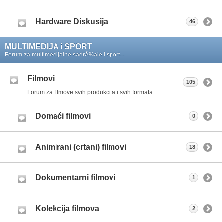
Hardware Diskusija
46
MULTIMEDIJA i SPORT
Forum za multimedijalne sadrÅ¾aje i sport...
Filmovi
105
Forum za filmove svih produkcija i svih formata...
Domaći filmovi
0
Animirani (crtani) filmovi
18
Dokumentarni filmovi
1
Kolekcija filmova
2