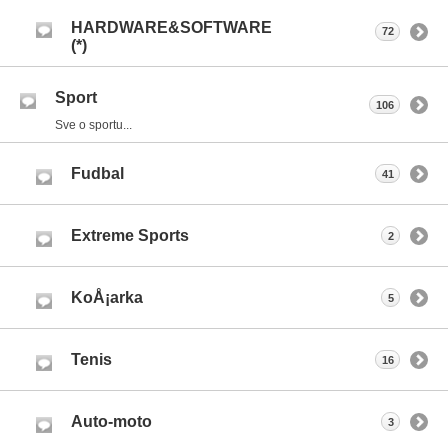
HARDWARE&SOFTWARE
72
(*)
Sport
106
Sve o sportu...
Fudbal
41
Extreme Sports
2
KoÅ¡arka
5
Tenis
16
Auto-moto
3