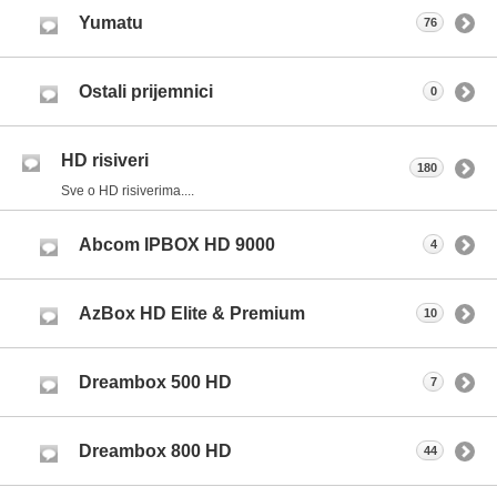
Yumatu
76
Ostali prijemnici
0
HD risiveri
180
Sve o HD risiverima....
Abcom IPBOX HD 9000
4
AzBox HD Elite & Premium
10
Dreambox 500 HD
7
Dreambox 800 HD
44