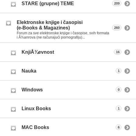
STARE (grupne) TEME
209
Elektronske knjige i časopisi
(e-Books & Magazines)
260
Forum za sve elektronske knjige i časopise, svih formata
i Å¾anrova (ne računajući pornografiju)...
KnjiÅ¾evnost
16
Nauka
1
Windows
0
Linux Books
1
MAC Books
6