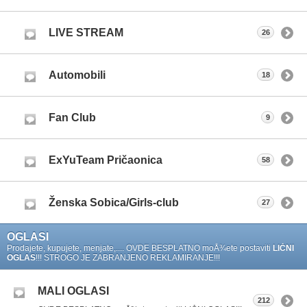
LIVE STREAM
26
Automobili
18
Fan Club
9
ExYuTeam Pričaonica
58
Ženska Sobica/Girls-club
27
OGLASI
Prodajete, kupujete, menjate,.... OVDE BESPLATNO moÅ¾ete postaviti
LIČNI
OGLAS
!!! STROGO JE ZABRANJENO REKLAMIRANJE!!!
MALI OGLASI
212