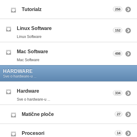
Tutorialz
256
Linux Software
152
Linux Software
Mac Software
498
Mac Software
HARDWARE
Sve o hardware-u ...
Hardware
334
Sve o hardware-u ...
Matične ploče
27
Procesori
14