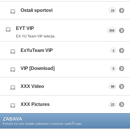
Ostali sportovi
15
EYT VIP
359
EX-YU Team VIP sekcija.
ExYuTeam VIP
2
VIP [Download]
5
XXX Video
98
XXX Pictures
22
ZABAVA
Forum za sve ostale zabavne i naucne sadrÅ¾aje...