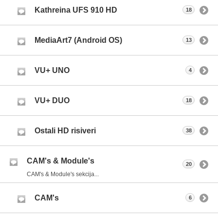
Kathreina UFS 910 HD
18
MediaArt7 (Android OS)
13
VU+ UNO
4
VU+ DUO
18
Ostali HD risiveri
38
CAM's & Module's
20
CAM's & Module's sekcija...
CAM's
6