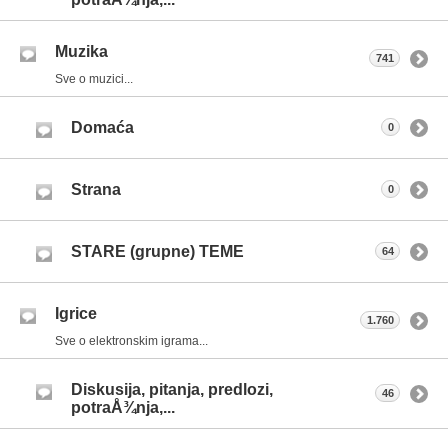
Muzika
741
Sve o muzici...
Domaća
0
Strana
0
STARE (grupne) TEME
64
Igrice
1.760
Sve o elektronskim igrama...
Diskusija, pitanja, predlozi,
46
potraÅ¾nja,...