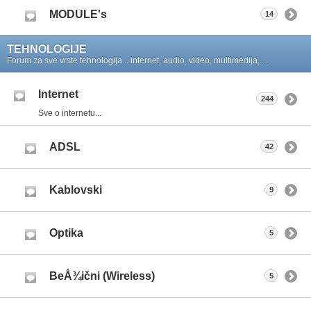
MODULE's
14
TEHNOLOGIJE
Forum za sve vrste tehnologija... internet, audio, video, multimedija,....
Internet
244
Sve o internetu...
ADSL
42
Kablovski
9
Optika
5
BeÅ¾ični (Wireless)
5