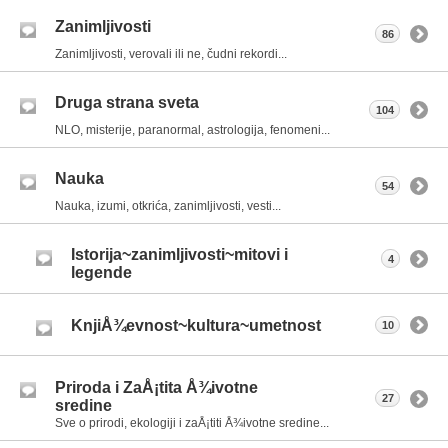
Zanimljivosti
86
Zanimljivosti, verovali ili ne, čudni rekordi...
Druga strana sveta
104
NLO, misterije, paranormal, astrologija, fenomeni...
Nauka
54
Nauka, izumi, otkrića, zanimljivosti, vesti...
Istorija~zanimljivosti~mitovi i
4
legende
KnjiÅ¾evnost~kultura~umetnost
10
Priroda i ZaÅ¡tita Å¾ivotne
27
sredine
Sve o prirodi, ekologiji i zaÅ¡titi Å¾ivotne sredine...