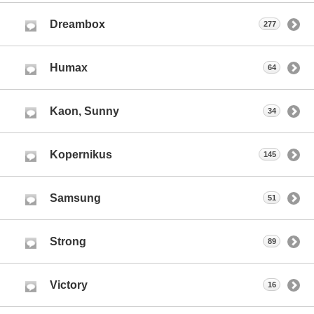
Dreambox
277
Humax
64
Kaon, Sunny
34
Kopernikus
145
Samsung
51
Strong
89
Victory
16