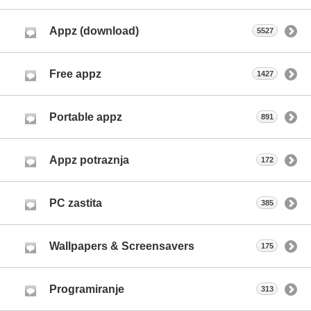
Appz (download)
5527
Free appz
1427
Portable appz
891
Appz potraznja
172
PC zastita
385
Wallpapers & Screensavers
175
Programiranje
313