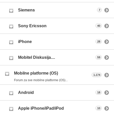
Siemens
7
Sony Ericsson
40
iPhone
28
Mobitel Diskusija....
59
Mobilne platforme (OS)
1.174
Forum za sve mobilne platforme (OS)...
Android
18
Apple iPhone/iPad/iPod
10