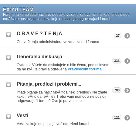
EX-YU TEAM
Forum na kome ćete naći sve podatke vezane za ovaj forum, kao i mesto gde
moÅ¾ete postavljati teme za koje ne postoje odgovarajući forumi.
O B A V E ? T E Nj A
27
Obave?tenja administratora vezana za rad foruma...
Generalna diskusija
336
Ovde moÅ¾ete da diskutujete o bilo čemu, pod uslovom
da ne krÅ¡ite pravila određena
Pravilnikom foruma
...
Pitanja, predlozi i problemi...
780
Imate pitanje za nas? MoÅ¾da neki predlog? Ne znate
kako neÅ¡to da reÅ¡ite? Treba vam pomoć a ne postoji
odgovarajući forum? Ovo je pravo mesto...
Vesti
121
Vesti za koje ne postoje već određeni forumi.....