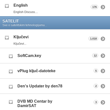
English
176
English Discuss....
SATELIT
Sve o satelitskim tehnologijama...
Ključevi
1.018
Ključevi...
SoftCam.key
12
vPlug ključ-datoteke
5
Den's Updater by den78
2
DVB MD Centar by
3
DamirSAT