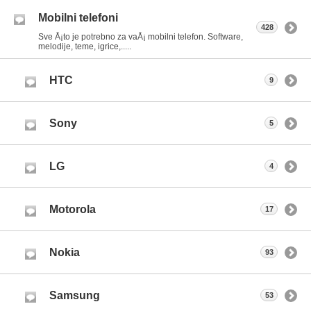
Mobilni telefoni
428
Sve Å¡to je potrebno za vaÅ¡ mobilni telefon. Software,
melodije, teme, igrice,.....
HTC
9
Sony
5
LG
4
Motorola
17
Nokia
93
Samsung
53