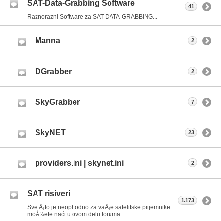
SAT-Data-Grabbing Software
41
Raznorazni Software za SAT-DATA-GRABBING...
Manna
2
DGrabber
2
SkyGrabber
7
SkyNET
23
providers.ini | skynet.ini
2
SAT risiveri
1.173
Sve Å¡to je neophodno za vaÅ¡e satelitske prijemnike
moÅ¾ete naći u ovom delu foruma...