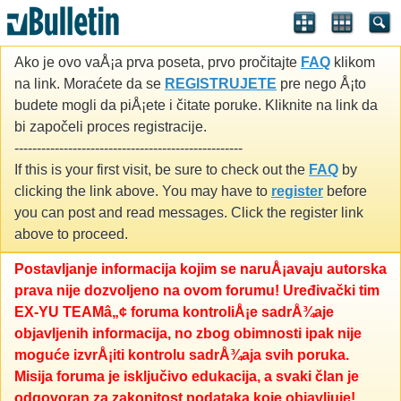
Ako je ovo vaÅ¡a prva poseta, prvo pročitajte
FAQ
klikom
na link. Moraćete da se
REGISTRUJETE
pre nego Å¡to
budete mogli da piÅ¡ete i čitate poruke. Kliknite na link da
bi započeli proces registracije.
---------------------------------------------------
If this is your first visit, be sure to check out the
FAQ
by
clicking the link above. You may have to
register
before
you can post and read messages. Click the register link
above to proceed.
Postavljanje informacija kojim se naruÅ¡avaju autorska
prava nije dozvoljeno na ovom forumu! Uređivački tim
EX-YU TEAMâ„¢ foruma kontroliÅ¡e sadrÅ¾aje
objavljenih informacija, no zbog obimnosti ipak nije
moguće izvrÅ¡iti kontrolu sadrÅ¾aja svih poruka.
Misija foruma je isključivo edukacija, a svaki član je
odgovoran za zakonitost podataka koje objavljuje!