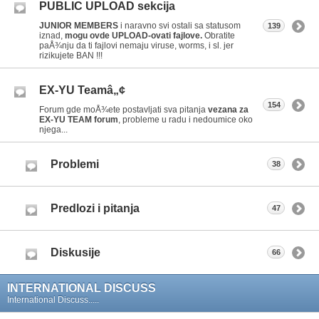
PUBLIC UPLOAD sekcija
JUNIOR MEMBERS
i naravno svi ostali sa statusom
139
iznad,
mogu ovde UPLOAD-ovati fajlove.
Obratite
paÅ¾nju da ti fajlovi nemaju viruse, worms, i sl. jer
rizikujete BAN !!!
EX-YU Teamâ„¢
154
Forum gde moÅ¾ete postavljati sva pitanja
vezana za
EX-YU TEAM forum
, probleme u radu i nedoumice oko
njega...
Problemi
38
Predlozi i pitanja
47
Diskusije
66
INTERNATIONAL DISCUSS
International Discuss.....