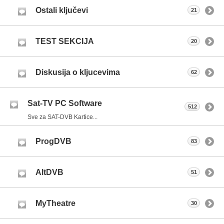
Ostali ključevi
21
TEST SEKCIJA
20
Diskusija o kljucevima
62
Sat-TV PC Software
512
Sve za SAT-DVB Kartice...
ProgDVB
83
AltDVB
51
MyTheatre
30