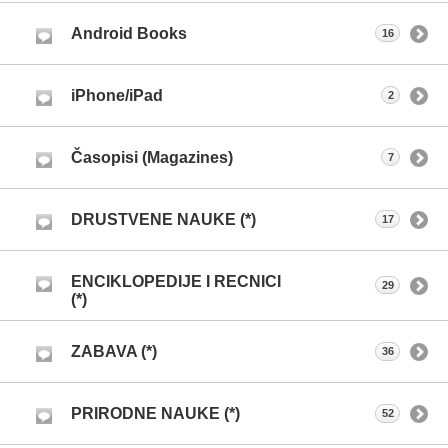
Android Books
16
iPhone/iPad
2
Časopisi (Magazines)
7
DRUSTVENE NAUKE (*)
17
ENCIKLOPEDIJE I RECNICI
29
(*)
ZABAVA (*)
36
PRIRODNE NAUKE (*)
52