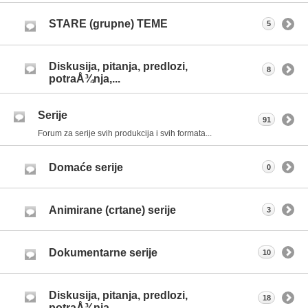
STARE (grupne) TEME
5
Diskusija, pitanja, predlozi,
8
potraÅ¾nja,...
Serije
91
Forum za serije svih produkcija i svih formata...
Domaće serije
0
Animirane (crtane) serije
3
Dokumentarne serije
10
Diskusija, pitanja, predlozi,
18
potraÅ¾nja,...