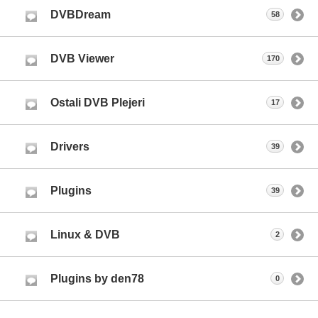
DVBDream
58
DVB Viewer
170
Ostali DVB Plejeri
17
Drivers
39
Plugins
39
Linux & DVB
2
Plugins by den78
0