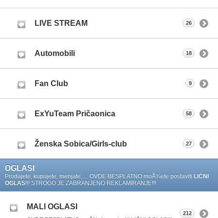
LIVE STREAM
26
Automobili
18
Fan Club
9
ExYuTeam Pričaonica
58
Ženska Sobica/Girls-club
27
OGLASI
Prodajete, kupujete, menjate,.... OVDE BESPLATNO moÅ¾ete postaviti
LIČNI
OGLAS
!!! STROGO JE ZABRANJENO REKLAMIRANJE!!!
MALI OGLASI
212