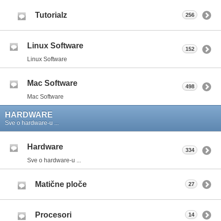
Tutorialz
256
Linux Software
152
Linux Software
Mac Software
498
Mac Software
HARDWARE
Sve o hardware-u ...
Hardware
334
Sve o hardware-u ...
Matične ploče
27
Procesori
14