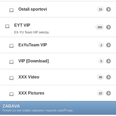
Ostali sportovi
15
EYT VIP
359
EX-YU Team VIP sekcija.
ExYuTeam VIP
2
VIP [Download]
5
XXX Video
98
XXX Pictures
22
ZABAVA
Forum za sve ostale zabavne i naucne sadrÅ¾aje...