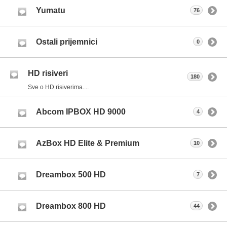
Yumatu
76
Ostali prijemnici
0
HD risiveri
180
Sve o HD risiverima....
Abcom IPBOX HD 9000
4
AzBox HD Elite & Premium
10
Dreambox 500 HD
7
Dreambox 800 HD
44