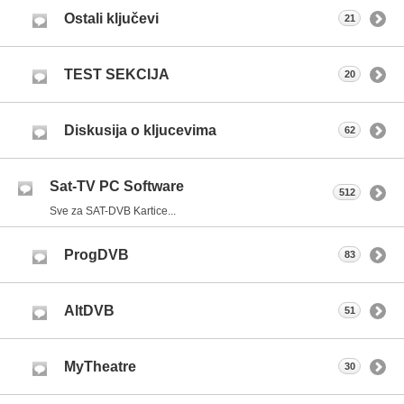
Ostali ključevi
21
TEST SEKCIJA
20
Diskusija o kljucevima
62
Sat-TV PC Software
512
Sve za SAT-DVB Kartice...
ProgDVB
83
AltDVB
51
MyTheatre
30