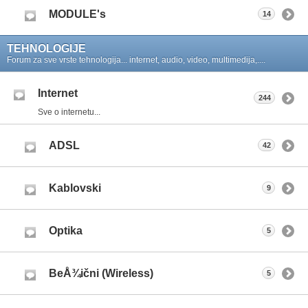
MODULE's
14
TEHNOLOGIJE
Forum za sve vrste tehnologija... internet, audio, video, multimedija,....
Internet
244
Sve o internetu...
ADSL
42
Kablovski
9
Optika
5
BeÅ¾ični (Wireless)
5