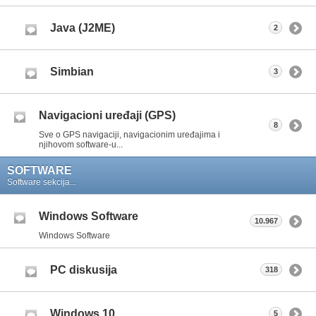
Java (J2ME)
2
Simbian
3
Navigacioni uređaji (GPS)
8
Sve o GPS navigaciji, navigacionim uređajima i
njihovom software-u...
SOFTWARE
Software sekcija...
Windows Software
10.967
Windows Software
PC diskusija
318
Windows 10
5