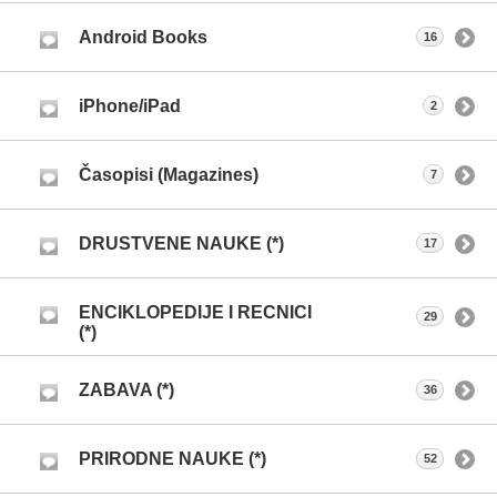
Android Books
16
iPhone/iPad
2
Časopisi (Magazines)
7
DRUSTVENE NAUKE (*)
17
ENCIKLOPEDIJE I RECNICI
29
(*)
ZABAVA (*)
36
PRIRODNE NAUKE (*)
52