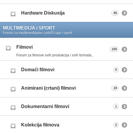
Hardware Diskusija
46
MULTIMEDIJA i SPORT
Forum za multimedijalne sadrÅ¾aje i sport...
Filmovi
105
Forum za filmove svih produkcija i svih formata...
Domaći filmovi
0
Animirani (crtani) filmovi
18
Dokumentarni filmovi
1
Kolekcija filmova
2