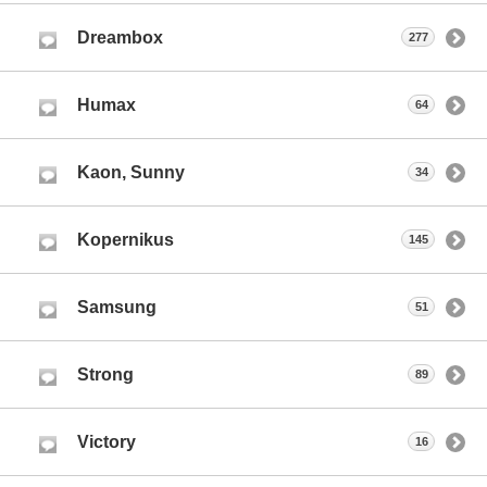
Dreambox
277
Humax
64
Kaon, Sunny
34
Kopernikus
145
Samsung
51
Strong
89
Victory
16