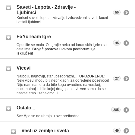
Saveti - Lepota - Zdravlje -
Ljubimci
50
Korisni saveti, lepota, zdrvalje i zdravstveni saveti, kućni
i ostali ljubimci...
ExYuTeam Igre
45
Opustite se malo. Odigrajte neku od forumskih igrica sa
ostalima.
Brojač postova u ovom podforumu je
isključen!
Vicevi
Najbolji, najnoviji, stari, bezobrazni,....
UPOZORENJE:
27
Neki vicevi mogu biti neprikladni za određene posetioce!
Nije nam namera da bilo koga uvredimo na verskoj,
nacionalnoj ili bilo kojoj drugoj osnovi, već samo da se
nasmejemo i zabavimo !!!
Ostalo...
285
Sve Å¡to se ne ubraja u ove prethodne...
Vesti iz zemlje i sveta
49