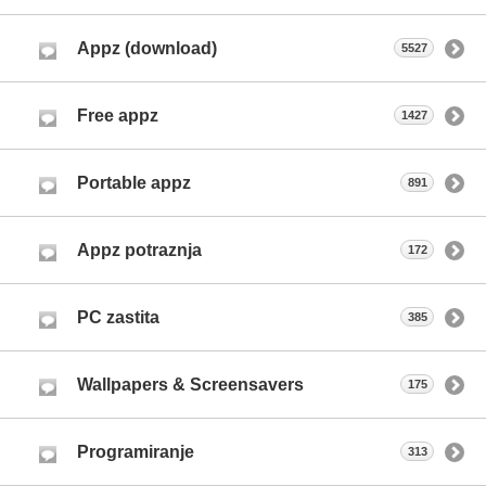
Appz (download)
5527
Free appz
1427
Portable appz
891
Appz potraznja
172
PC zastita
385
Wallpapers & Screensavers
175
Programiranje
313