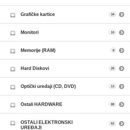
Grafičke kartice
34
Monitori
10
Memorije (RAM)
8
Hard Diskovi
26
Optički uređaji (CD, DVD)
13
Ostali HARDWARE
88
OSTALI ELEKTRONSKI
62
UREĐAJI