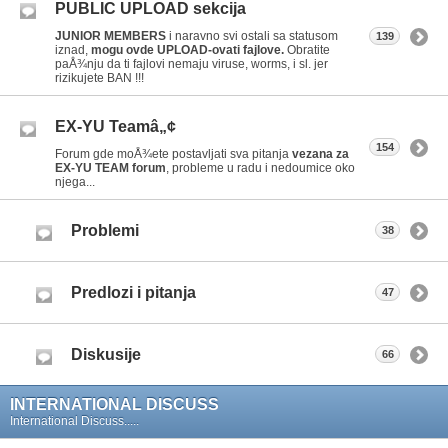
PUBLIC UPLOAD sekcija
JUNIOR MEMBERS
i naravno svi ostali sa statusom
139
iznad,
mogu ovde UPLOAD-ovati fajlove.
Obratite
paÅ¾nju da ti fajlovi nemaju viruse, worms, i sl. jer
rizikujete BAN !!!
EX-YU Teamâ„¢
154
Forum gde moÅ¾ete postavljati sva pitanja
vezana za
EX-YU TEAM forum
, probleme u radu i nedoumice oko
njega...
Problemi
38
Predlozi i pitanja
47
Diskusije
66
INTERNATIONAL DISCUSS
International Discuss.....