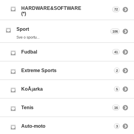
HARDWARE&SOFTWARE
72
(*)
Sport
106
Sve o sportu...
Fudbal
41
Extreme Sports
2
KoÅ¡arka
5
Tenis
16
Auto-moto
3