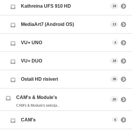
Kathreina UFS 910 HD
18
MediaArt7 (Android OS)
13
VU+ UNO
4
VU+ DUO
18
Ostali HD risiveri
38
CAM's & Module's
20
CAM's & Module's sekcija...
CAM's
6