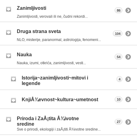
Zanimljivosti
86
Zanimljivosti, verovali ili ne, čudni rekordi...
Druga strana sveta
104
NLO, misterije, paranormal, astrologija, fenomeni...
Nauka
54
Nauka, izumi, otkrića, zanimljivosti, vesti...
Istorija~zanimljivosti~mitovi i
4
legende
KnjiÅ¾evnost~kultura~umetnost
10
Priroda i ZaÅ¡tita Å¾ivotne
27
sredine
Sve o prirodi, ekologiji i zaÅ¡titi Å¾ivotne sredine...