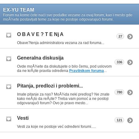
EX-YU TEAM
Forum na kome ćete naći sve podatke vezane za ovaj forum, kao i mesto gde
moÅ¾ete postavljati teme za koje ne postoje odgovarajući forumi.
O B A V E ? T E Nj A
27
Obave?tenja administratora vezana za rad foruma...
Generalna diskusija
336
Ovde moÅ¾ete da diskutujete o bilo čemu, pod uslovom
da ne krÅ¡ite pravila određena
Pravilnikom foruma
...
Pitanja, predlozi i problemi...
780
Imate pitanje za nas? MoÅ¾da neki predlog? Ne znate
kako neÅ¡to da reÅ¡ite? Treba vam pomoć a ne postoji
odgovarajući forum? Ovo je pravo mesto...
Vesti
121
Vesti za koje ne postoje već određeni forumi.....