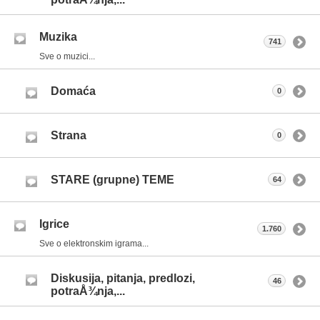
Muzika
741
Sve o muzici...
Domaća
0
Strana
0
STARE (grupne) TEME
64
Igrice
1.760
Sve o elektronskim igrama...
Diskusija, pitanja, predlozi,
46
potraÅ¾nja,...