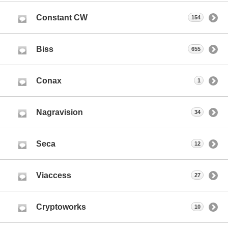
Constant CW
154
Biss
655
Conax
1
Nagravision
34
Seca
12
Viaccess
27
Cryptoworks
10