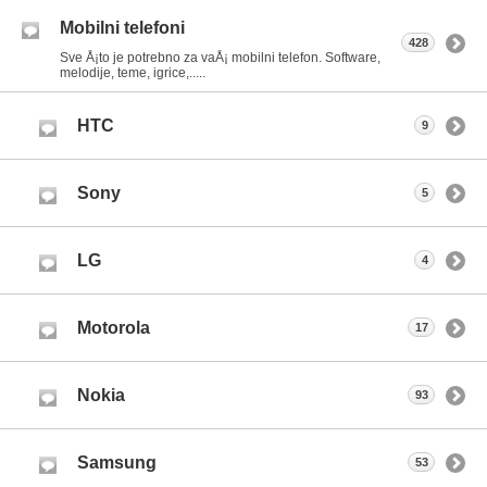
Mobilni telefoni
428
Sve Å¡to je potrebno za vaÅ¡ mobilni telefon. Software,
melodije, teme, igrice,.....
HTC
9
Sony
5
LG
4
Motorola
17
Nokia
93
Samsung
53