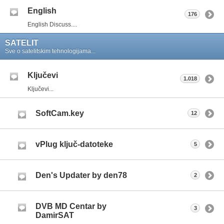
English
176
English Discuss....
SATELIT
Sve o satelitskim tehnologijama...
Ključevi
1.018
Ključevi...
SoftCam.key
12
vPlug ključ-datoteke
5
Den's Updater by den78
2
DVB MD Centar by
3
DamirSAT