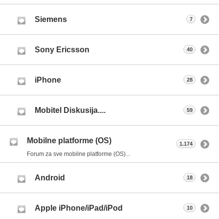
Siemens
7
Sony Ericsson
40
iPhone
28
Mobitel Diskusija....
59
Mobilne platforme (OS)
1.174
Forum za sve mobilne platforme (OS)...
Android
18
Apple iPhone/iPad/iPod
10