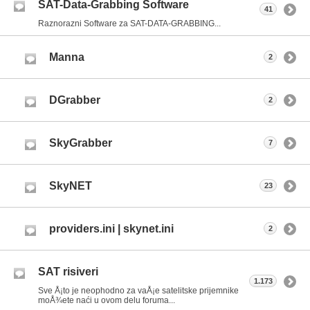
SAT-Data-Grabbing Software
41
Raznorazni Software za SAT-DATA-GRABBING...
Manna
2
DGrabber
2
SkyGrabber
7
SkyNET
23
providers.ini | skynet.ini
2
SAT risiveri
1.173
Sve Å¡to je neophodno za vaÅ¡e satelitske prijemnike
moÅ¾ete naći u ovom delu foruma...