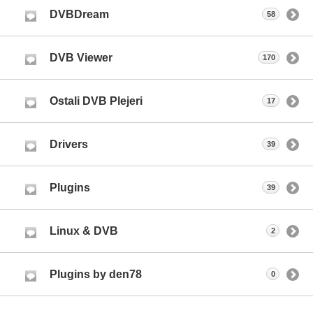
DVBDream
58
DVB Viewer
170
Ostali DVB Plejeri
17
Drivers
39
Plugins
39
Linux & DVB
2
Plugins by den78
0