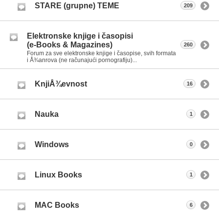
STARE (grupne) TEME
209
Elektronske knjige i časopisi
(e-Books & Magazines)
260
Forum za sve elektronske knjige i časopise, svih formata
i Å¾anrova (ne računajući pornografiju)...
KnjiÅ¾evnost
16
Nauka
1
Windows
0
Linux Books
1
MAC Books
6