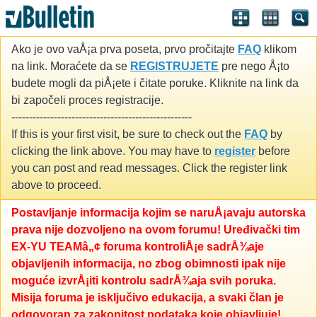
Ako je ovo vaÅ¡a prva poseta, prvo pročitajte
FAQ
klikom
na link. Moraćete da se
REGISTRUJETE
pre nego Å¡to
budete mogli da piÅ¡ete i čitate poruke. Kliknite na link da
bi započeli proces registracije.
---------------------------------------------------
If this is your first visit, be sure to check out the
FAQ
by
clicking the link above. You may have to
register
before
you can post and read messages. Click the register link
above to proceed.
Postavljanje informacija kojim se naruÅ¡avaju autorska
prava nije dozvoljeno na ovom forumu! Uređivački tim
EX-YU TEAMâ„¢ foruma kontroliÅ¡e sadrÅ¾aje
objavljenih informacija, no zbog obimnosti ipak nije
moguće izvrÅ¡iti kontrolu sadrÅ¾aja svih poruka.
Misija foruma je isključivo edukacija, a svaki član je
odgovoran za zakonitost podataka koje objavljuje!