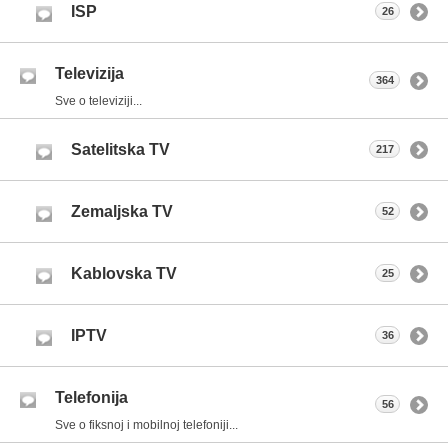
ISP
26
Televizija
364
Sve o televiziji...
Satelitska TV
217
Zemaljska TV
52
Kablovska TV
25
IPTV
36
Telefonija
56
Sve o fiksnoj i mobilnoj telefoniji...