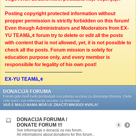
---------------------------------------------------
Posting copyright protected information without
propper permission is strictly forbidden on this forum!
Even though Administrators and Moderators from EX-
YU TEAMâ„¢ forum try to delete or edit all the posts
with content that is not allowed, yet, it is not possible to
check all the posts. Forum mission is solely for
education purpose only, and every member is
responsibile for legality of his own post!
---------------------------------------------------
EX-YU TEAMâ„¢
DONACIJA FORUMA
Forum gde moÅ¾ete postavljati sva pitanja vezana za doniranje foruma. Ovde
ćete naći i sve informacije vezane za doniranje.
VAÅ E MALO NAMA MOÅ½E ZNAČITI MNOGO! HVALA!
DONACIJA FORUMA /
DONATE FORUM !!!
6
Sve informacije o donaciji za nas forum...
All informations about donations for this forum...