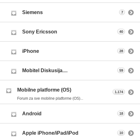
Siemens
7
Sony Ericsson
40
iPhone
28
Mobitel Diskusija....
59
Mobilne platforme (OS)
1.174
Forum za sve mobilne platforme (OS)...
Android
18
Apple iPhone/iPad/iPod
10