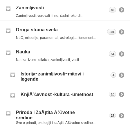
Zanimljivosti
86
Zanimljivosti, verovali ili ne, čudni rekordi...
Druga strana sveta
104
NLO, misterije, paranormal, astrologija, fenomeni...
Nauka
54
Nauka, izumi, otkrića, zanimljivosti, vesti...
Istorija~zanimljivosti~mitovi i
4
legende
KnjiÅ¾evnost~kultura~umetnost
10
Priroda i ZaÅ¡tita Å¾ivotne
27
sredine
Sve o prirodi, ekologiji i zaÅ¡titi Å¾ivotne sredine...