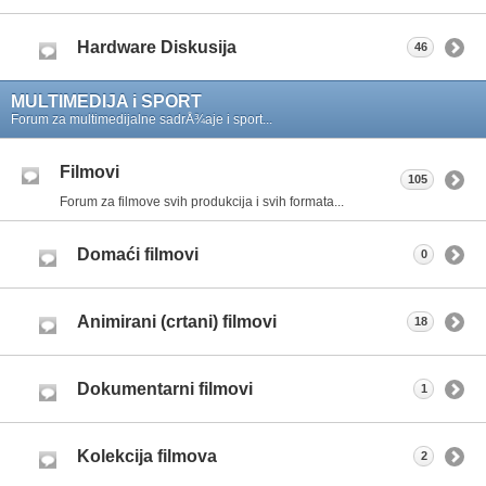
Hardware Diskusija
46
MULTIMEDIJA i SPORT
Forum za multimedijalne sadrÅ¾aje i sport...
Filmovi
105
Forum za filmove svih produkcija i svih formata...
Domaći filmovi
0
Animirani (crtani) filmovi
18
Dokumentarni filmovi
1
Kolekcija filmova
2