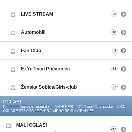
LIVE STREAM
26
Automobili
18
Fan Club
9
ExYuTeam Pričaonica
58
Ženska Sobica/Girls-club
27
OGLASI
Prodajete, kupujete, menjate,.... OVDE BESPLATNO moÅ¾ete postaviti
LIČNI
OGLAS
!!! STROGO JE ZABRANJENO REKLAMIRANJE!!!
MALI OGLASI
212