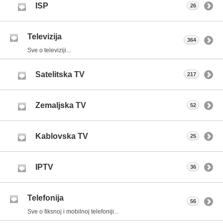
ISP
26
Televizija
364
Sve o televiziji...
Satelitska TV
217
Zemaljska TV
52
Kablovska TV
25
IPTV
36
Telefonija
56
Sve o fiksnoj i mobilnoj telefoniji...