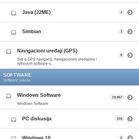
Java (J2ME)
2
Simbian
3
Navigacioni uređaji (GPS)
8
Sve o GPS navigaciji, navigacionim uređajima i
njihovom software-u...
SOFTWARE
Software sekcija...
Windows Software
10.967
Windows Software
PC diskusija
318
Windows 10
5