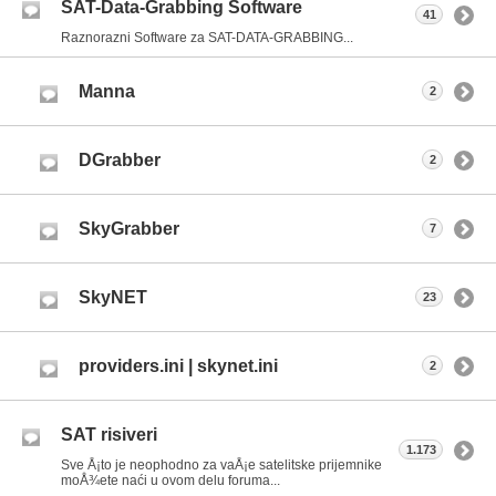
SAT-Data-Grabbing Software
41
Raznorazni Software za SAT-DATA-GRABBING...
Manna
2
DGrabber
2
SkyGrabber
7
SkyNET
23
providers.ini | skynet.ini
2
SAT risiveri
1.173
Sve Å¡to je neophodno za vaÅ¡e satelitske prijemnike
moÅ¾ete naći u ovom delu foruma...