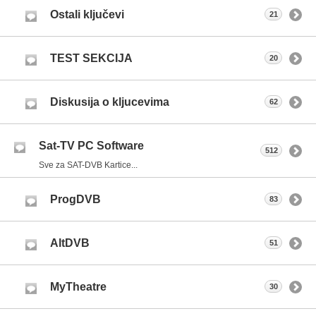
Ostali ključevi
21
TEST SEKCIJA
20
Diskusija o kljucevima
62
Sat-TV PC Software
512
Sve za SAT-DVB Kartice...
ProgDVB
83
AltDVB
51
MyTheatre
30