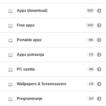
Appz (download)
5527
Free appz
1427
Portable appz
891
Appz potraznja
172
PC zastita
385
Wallpapers & Screensavers
175
Programiranje
313