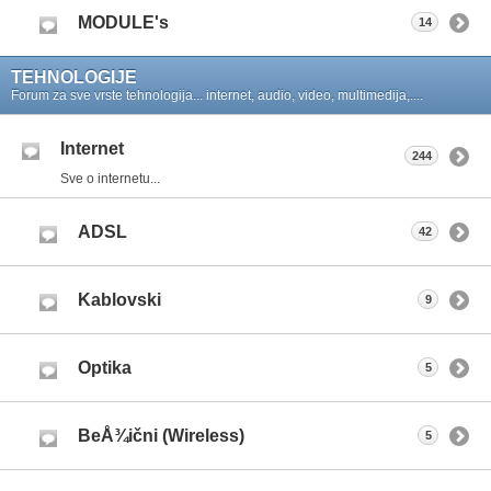
MODULE's
14
TEHNOLOGIJE
Forum za sve vrste tehnologija... internet, audio, video, multimedija,....
Internet
244
Sve o internetu...
ADSL
42
Kablovski
9
Optika
5
BeÅ¾ični (Wireless)
5