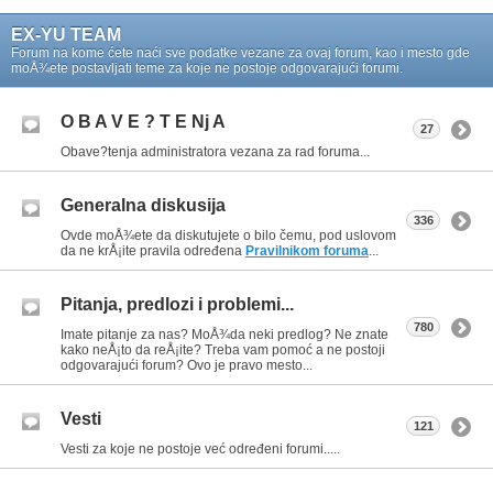
EX-YU TEAM
Forum na kome ćete naći sve podatke vezane za ovaj forum, kao i mesto gde
moÅ¾ete postavljati teme za koje ne postoje odgovarajući forumi.
O B A V E ? T E Nj A
27
Obave?tenja administratora vezana za rad foruma...
Generalna diskusija
336
Ovde moÅ¾ete da diskutujete o bilo čemu, pod uslovom
da ne krÅ¡ite pravila određena
Pravilnikom foruma
...
Pitanja, predlozi i problemi...
780
Imate pitanje za nas? MoÅ¾da neki predlog? Ne znate
kako neÅ¡to da reÅ¡ite? Treba vam pomoć a ne postoji
odgovarajući forum? Ovo je pravo mesto...
Vesti
121
Vesti za koje ne postoje već određeni forumi.....