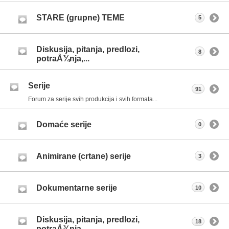
STARE (grupne) TEME
5
Diskusija, pitanja, predlozi,
8
potraÅ¾nja,...
Serije
91
Forum za serije svih produkcija i svih formata...
Domaće serije
0
Animirane (crtane) serije
3
Dokumentarne serije
10
Diskusija, pitanja, predlozi,
18
potraÅ¾nja,...