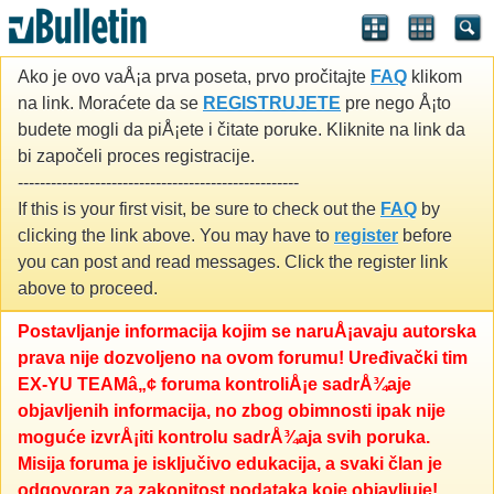
Ako je ovo vaÅ¡a prva poseta, prvo pročitajte
FAQ
klikom
na link. Moraćete da se
REGISTRUJETE
pre nego Å¡to
budete mogli da piÅ¡ete i čitate poruke. Kliknite na link da
bi započeli proces registracije.
---------------------------------------------------
If this is your first visit, be sure to check out the
FAQ
by
clicking the link above. You may have to
register
before
you can post and read messages. Click the register link
above to proceed.
Postavljanje informacija kojim se naruÅ¡avaju autorska
prava nije dozvoljeno na ovom forumu! Uređivački tim
EX-YU TEAMâ„¢ foruma kontroliÅ¡e sadrÅ¾aje
objavljenih informacija, no zbog obimnosti ipak nije
moguće izvrÅ¡iti kontrolu sadrÅ¾aja svih poruka.
Misija foruma je isključivo edukacija, a svaki član je
odgovoran za zakonitost podataka koje objavljuje!