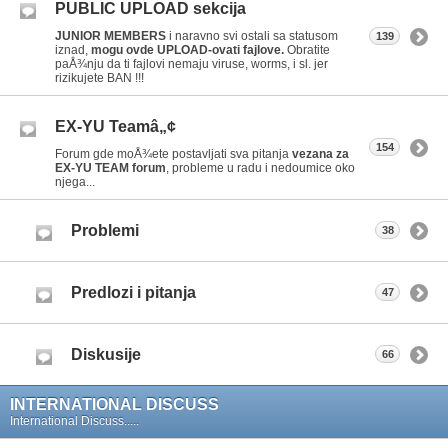
PUBLIC UPLOAD sekcija
JUNIOR MEMBERS
i naravno svi ostali sa statusom
139
iznad,
mogu ovde UPLOAD-ovati fajlove.
Obratite
paÅ¾nju da ti fajlovi nemaju viruse, worms, i sl. jer
rizikujete BAN !!!
EX-YU Teamâ„¢
154
Forum gde moÅ¾ete postavljati sva pitanja
vezana za
EX-YU TEAM forum
, probleme u radu i nedoumice oko
njega...
Problemi
38
Predlozi i pitanja
47
Diskusije
66
INTERNATIONAL DISCUSS
International Discuss.....