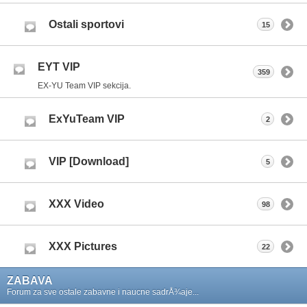
Ostali sportovi
15
EYT VIP
359
EX-YU Team VIP sekcija.
ExYuTeam VIP
2
VIP [Download]
5
XXX Video
98
XXX Pictures
22
ZABAVA
Forum za sve ostale zabavne i naucne sadrÅ¾aje...