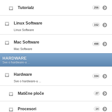
Tutorialz
256
Linux Software
152
Linux Software
Mac Software
498
Mac Software
HARDWARE
Sve o hardware-u ...
Hardware
334
Sve o hardware-u ...
Matične ploče
27
Procesori
14