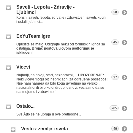
Saveti - Lepota - Zdravlje -
Ljubimci
50
Korisni saveti, lepota, zdrvalje i zdravstveni saveti, kućni
i ostali ljubimci...
ExYuTeam Igre
45
Opustite se malo. Odigrajte neku od forumskih igrica sa
ostalima.
Brojač postova u ovom podforumu je
isključen!
Vicevi
Najbolji, najnoviji, stari, bezobrazni,....
UPOZORENJE:
27
Neki vicevi mogu biti neprikladni za određene posetioce!
Nije nam namera da bilo koga uvredimo na verskoj,
nacionalnoj ili bilo kojoj drugoj osnovi, već samo da se
nasmejemo i zabavimo !!!
Ostalo...
285
Sve Å¡to se ne ubraja u ove prethodne...
Vesti iz zemlje i sveta
49