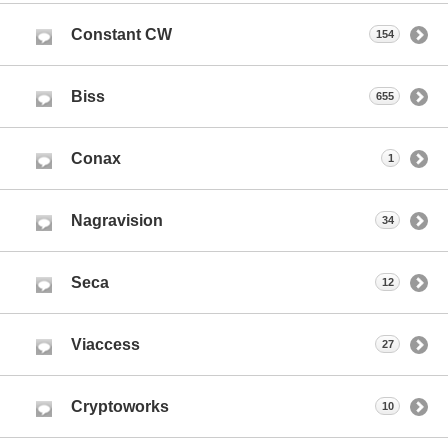
Constant CW
154
Biss
655
Conax
1
Nagravision
34
Seca
12
Viaccess
27
Cryptoworks
10