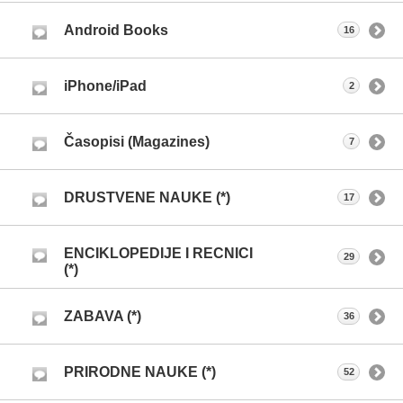
Android Books
16
iPhone/iPad
2
Časopisi (Magazines)
7
DRUSTVENE NAUKE (*)
17
ENCIKLOPEDIJE I RECNICI
29
(*)
ZABAVA (*)
36
PRIRODNE NAUKE (*)
52