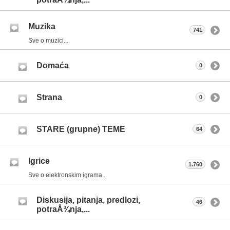
Muzika
741
Sve o muzici...
Domaća
0
Strana
0
STARE (grupne) TEME
64
Igrice
1.760
Sve o elektronskim igrama...
Diskusija, pitanja, predlozi,
46
potraÅ¾nja,...