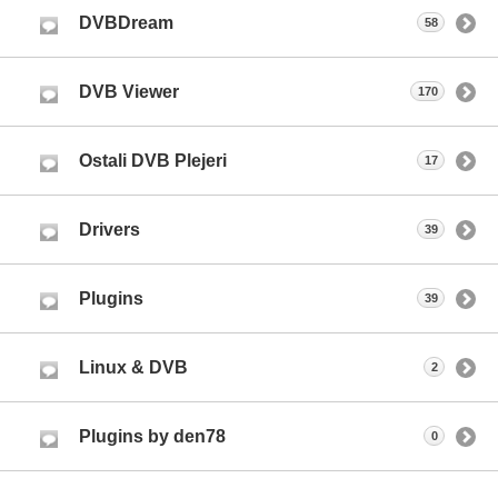
DVBDream
58
DVB Viewer
170
Ostali DVB Plejeri
17
Drivers
39
Plugins
39
Linux & DVB
2
Plugins by den78
0