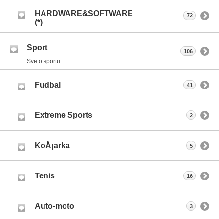
HARDWARE&SOFTWARE
72
(*)
Sport
106
Sve o sportu...
Fudbal
41
Extreme Sports
2
KoÅ¡arka
5
Tenis
16
Auto-moto
3