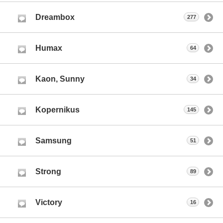
Dreambox
277
Humax
64
Kaon, Sunny
34
Kopernikus
145
Samsung
51
Strong
89
Victory
16