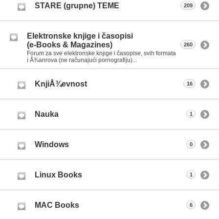
STARE (grupne) TEME
209
Elektronske knjige i časopisi
(e-Books & Magazines)
260
Forum za sve elektronske knjige i časopise, svih formata
i Å¾anrova (ne računajući pornografiju)...
KnjiÅ¾evnost
16
Nauka
1
Windows
0
Linux Books
1
MAC Books
6