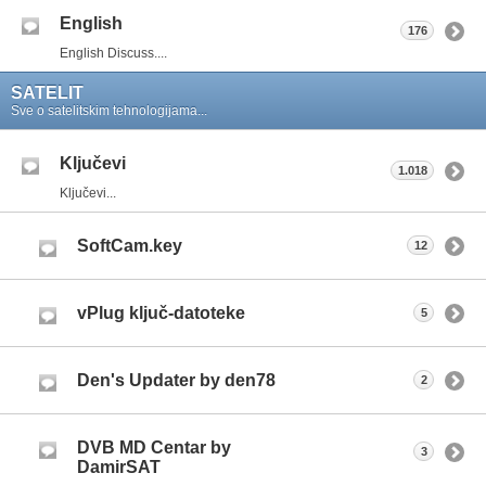
English
176
English Discuss....
SATELIT
Sve o satelitskim tehnologijama...
Ključevi
1.018
Ključevi...
SoftCam.key
12
vPlug ključ-datoteke
5
Den's Updater by den78
2
DVB MD Centar by
3
DamirSAT