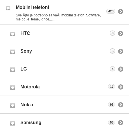
Mobilni telefoni
428
Sve Å¡to je potrebno za vaÅ¡ mobilni telefon. Software,
melodije, teme, igrice,.....
HTC
9
Sony
5
LG
4
Motorola
17
Nokia
93
Samsung
53