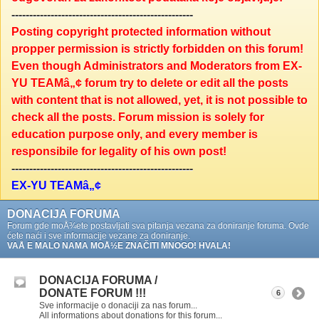
---------------------------------------------------
Posting copyright protected information without
propper permission is strictly forbidden on this forum!
Even though Administrators and Moderators from EX-
YU TEAMâ„¢ forum try to delete or edit all the posts
with content that is not allowed, yet, it is not possible to
check all the posts. Forum mission is solely for
education purpose only, and every member is
responsibile for legality of his own post!
---------------------------------------------------
EX-YU TEAMâ„¢
DONACIJA FORUMA
Forum gde moÅ¾ete postavljati sva pitanja vezana za doniranje foruma. Ovde
ćete naći i sve informacije vezane za doniranje.
VAÅ E MALO NAMA MOÅ½E ZNAČITI MNOGO! HVALA!
DONACIJA FORUMA /
DONATE FORUM !!!
6
Sve informacije o donaciji za nas forum...
All informations about donations for this forum...