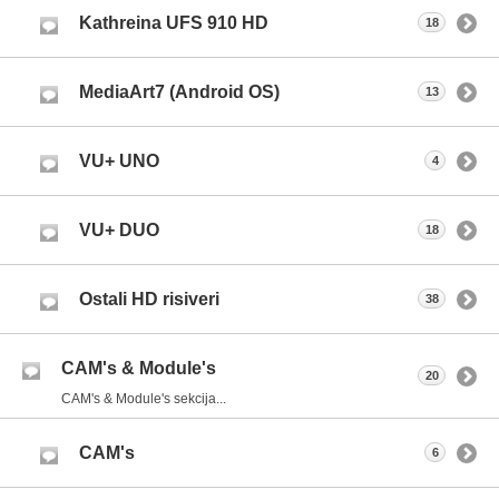
Kathreina UFS 910 HD
18
MediaArt7 (Android OS)
13
VU+ UNO
4
VU+ DUO
18
Ostali HD risiveri
38
CAM's & Module's
20
CAM's & Module's sekcija...
CAM's
6