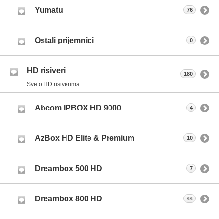
Yumatu
76
Ostali prijemnici
0
HD risiveri
180
Sve o HD risiverima....
Abcom IPBOX HD 9000
4
AzBox HD Elite & Premium
10
Dreambox 500 HD
7
Dreambox 800 HD
44