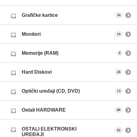
Grafičke kartice
34
Monitori
10
Memorije (RAM)
8
Hard Diskovi
26
Optički uređaji (CD, DVD)
13
Ostali HARDWARE
88
OSTALI ELEKTRONSKI
62
UREĐAJI