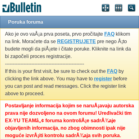
Poruka foruma
Ako je ovo vaÅ¡a prva poseta, prvo pročitajte
FAQ
klikom
na link. Moraćete da se
REGISTRUJETE
pre nego Å¡to
budete mogli da piÅ¡ete i čitate poruke. Kliknite na link da
bi započeli proces registracije.
---------------------------------------------------
If this is your first visit, be sure to check out the
FAQ
by
clicking the link above. You may have to
register
before
you can post and read messages. Click the register link
above to proceed.
Postavljanje informacija kojim se naruÅ¡avaju autorska
prava nije dozvoljeno na ovom forumu! Uređivački tim
EX-YU TEAMâ„¢ foruma kontroliÅ¡e sadrÅ¾aje
objavljenih informacija, no zbog obimnosti ipak nije
moguće izvrÅ¡iti kontrolu sadrÅ¾aja svih poruka.