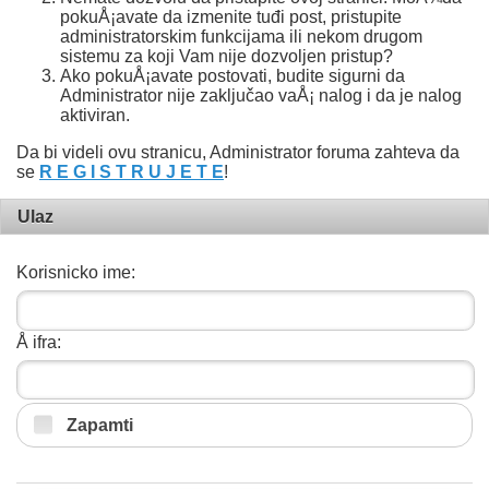
pokuÅ¡avate da izmenite tuđi post, pristupite
administratorskim funkcijama ili nekom drugom
sistemu za koji Vam nije dozvoljen pristup?
Ako pokuÅ¡avate postovati, budite sigurni da
Administrator nije zaključao vaÅ¡ nalog i da je nalog
aktiviran.
Da bi videli ovu stranicu, Administrator foruma zahteva da
se
R E G I S T R U J E T E
!
Ulaz
Korisnicko ime:
Å ifra:
Zapamti