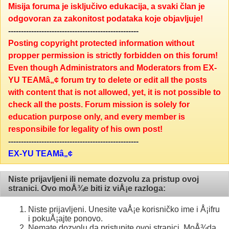
Misija foruma je isključivo edukacija, a svaki član je
odgovoran za zakonitost podataka koje objavljuje!
---------------------------------------------------
Posting copyright protected information without
propper permission is strictly forbidden on this forum!
Even though Administrators and Moderators from EX-
YU TEAMâ„¢ forum try to delete or edit all the posts
with content that is not allowed, yet, it is not possible to
check all the posts. Forum mission is solely for
education purpose only, and every member is
responsibile for legality of his own post!
---------------------------------------------------
EX-YU TEAMâ„¢
Niste prijavljeni ili nemate dozvolu za pristup ovoj
stranici. Ovo moÅ¾e biti iz viÅ¡e razloga:
Niste prijavljeni. Unesite vaÅ¡e korisničko ime i Å¡ifru
i pokuÅ¡ajte ponovo.
Nemate dozvolu da pristupite ovoj stranici. MoÅ¾da