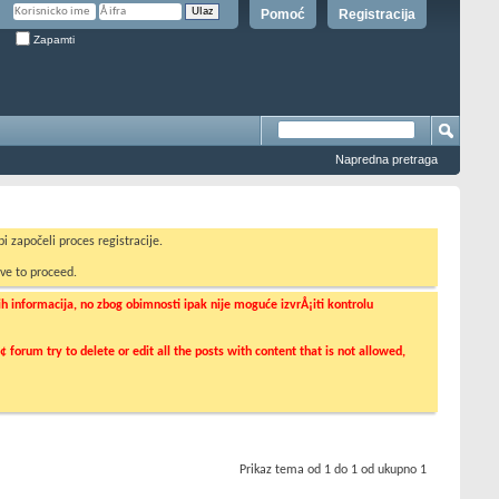
Pomoć
Registracija
Zapamti
Napredna pretraga
i započeli proces registracije.
ve to proceed.
informacija, no zbog obimnosti ipak nije moguće izvrÅ¡iti kontrolu
orum try to delete or edit all the posts with content that is not allowed,
Prikaz tema od 1 do 1 od ukupno 1