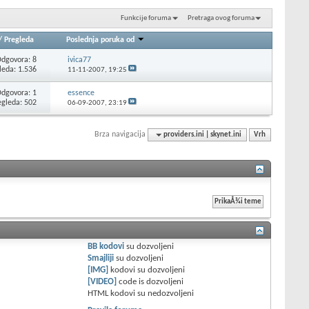
Funkcije foruma
Pretraga ovog foruma
/
Pregleda
Poslednja poruka od
dgovora: 8
ivica77
leda: 1.536
11-11-2007,
19:25
dgovora: 1
essence
egleda: 502
06-09-2007,
23:19
Brza navigacija
providers.ini | skynet.ini
Vrh
BB kodovi
su
dozvoljeni
Smajliji
su
dozvoljeni
[IMG]
kodovi su
dozvoljeni
[VIDEO]
code is
dozvoljeni
HTML kodovi su
nedozvoljeni