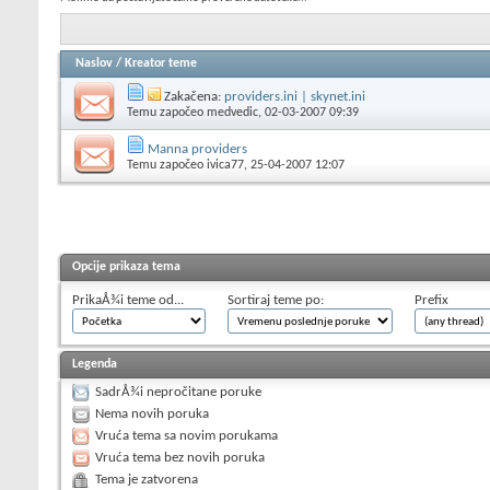
Naslov
/
Kreator teme
Zakačena:
providers.ini | skynet.ini
Temu započeo
medvedic
, 02-03-2007 09:39
Manna providers
Temu započeo
ivica77
, 25-04-2007 12:07
Opcije prikaza tema
PrikaÅ¾i teme od...
Sortiraj teme po:
Prefix
Legenda
SadrÅ¾i nepročitane poruke
Nema novih poruka
Vruća tema sa novim porukama
Vruća tema bez novih poruka
Tema je zatvorena