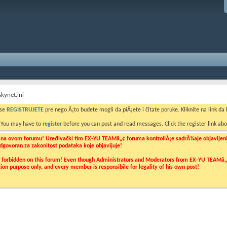
skynet.ini
 se
REGISTRUJETE
pre nego Å¡to budete mogli da piÅ¡ete i čitate poruke. Kliknite na link da b
. You may have to
register
before you can post and read messages. Click the register link abo
o na ovom forumu! Uređivački tim EX-YU TEAMâ„¢ foruma kontroliÅ¡e sadrÅ¾aje objavljenih 
 odgovoran za zakonitost podataka koje objavljuje!
ly forbidden on this forum! Even though Administrators and Moderators from EX-YU TEAMâ„¢ f
cation purpose only, and every member is responsibile for legality of his own post!