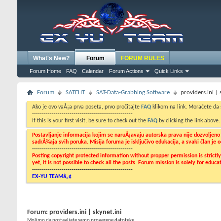
What's New?
Forum
FORUM RULES
Forum Home
FAQ
Calendar
Forum Actions
Quick Links
Forum
SATELIT
SAT-Data-Grabbing Software
providers.ini | 
Ako je ovo vaÅ¡a prva poseta, prvo pročitajte
FAQ
klikom na link. Moraćete da
---------------------------------------------------
If this is your first visit, be sure to check out the
FAQ
by clicking the link above
Postavljanje informacija kojim se naruÅ¡avaju autorska prava nije dozvoljen
sadrÅ¾aja svih poruka. Misija foruma je isključivo edukacija, a svaki član je
---------------------------------------------------
Posting copyright protected information without propper permission is strict
yet, it is not possible to check all the posts. Forum mission is solely for edu
---------------------------------------------------
EX-YU TEAMâ„¢
Forum:
providers.ini | skynet.ini
Molimo da postavljate samo proverene datoteke...