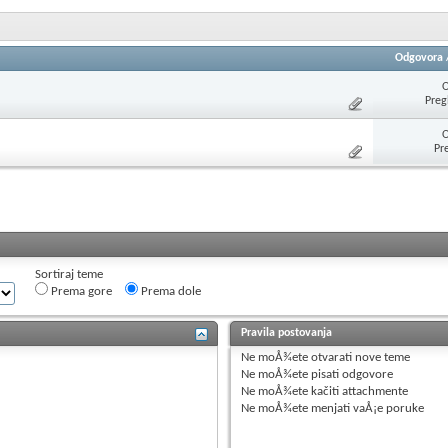
Odgovora
O
Preg
O
Pr
Sortiraj teme
Prema gore
Prema dole
Pravila postovanja
Ne moÅ¾ete
otvarati nove teme
Ne moÅ¾ete
pisati odgovore
Ne moÅ¾ete
kačiti attachmente
Ne moÅ¾ete
menjati vaÅ¡e poruke