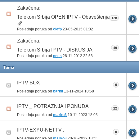
Zakačena:
Telekom Srbija OPEN IPTV - Obaveštenja
128
Poslednja poruka od
ciefp
23-05-2015
01:02
Zakačena:
49
Telekom Srbija IPTV - DISKUSIJA
Poslednja poruka od
enes
28-11-2012
22:58
Tema
IPTV BOX
0
Poslednja poruka od
barkli
13-11-2024
10:58
IPTV _ POTRAZNJA I PONUDA
22
Poslednja poruka od
marko3
10-11-2023
18:03
IPTV-EXYU-NETTV..
0
Poslednja poruka od
marko3
20-10-2022
18:41