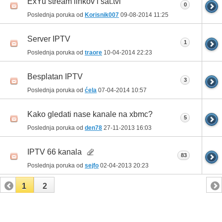
ExYu stream linkov i sat.tvi
0
Poslednja poruka od
Korisnik007
09-08-2014
11:25
Server IPTV
1
Poslednja poruka od
traore
10-04-2014
22:23
Besplatan IPTV
3
Poslednja poruka od
ćela
07-04-2014
10:57
Kako gledati nase kanale na xbmc?
5
Poslednja poruka od
den78
27-11-2013
16:03
IPTV 66 kanala
83
Poslednja poruka od
sejfo
02-04-2013
20:23
1
2