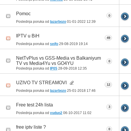
Pomoc
0
Poslednja poruka od
lazarbozo
01-01-2022
12:39
IPTV u BiH
49
Poslednja poruka od
sejfo
29-08-2019
19:14
NetTvPlus vs GSS-Media vs Balkaniyum
0
TV vs Media4Yu vs GO4YU
Poslednja poruka od
IP05
28-09-2018
12:35
UZIVO TV STREAMOVI
12
Poslednja poruka od
lazarbozo
25-01-2018
17:46
Free test 24h lista
3
Poslednja poruka od
vuduo2
06-10-2017
11:02
free iptv liste ?
0