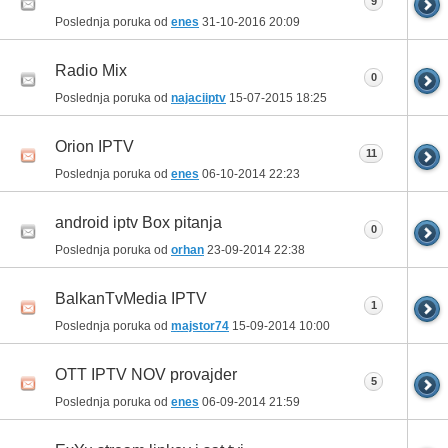
9
Poslednja poruka od
enes
31-10-2016
20:09
Radio Mix
0
Poslednja poruka od
najaciiptv
15-07-2015
18:25
Orion IPTV
11
Poslednja poruka od
enes
06-10-2014
22:23
android iptv Box pitanja
0
Poslednja poruka od
orhan
23-09-2014
22:38
BalkanTvMedia IPTV
1
Poslednja poruka od
majstor74
15-09-2014
10:00
OTT IPTV NOV provajder
5
Poslednja poruka od
enes
06-09-2014
21:59