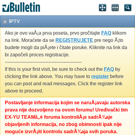
IPTV
Ako je ovo vaÅ¡a prva poseta, prvo pročitajte
FAQ
klikom
na link. Moraćete da se
REGISTRUJETE
pre nego Å¡to
budete mogli da piÅ¡ete i čitate poruke. Kliknite na link da
bi započeli proces registracije.
---------------------------------------------------
If this is your first visit, be sure to check out the
FAQ
by
clicking the link above. You may have to
register
before
you can post and read messages. Click the register link
above to proceed.
Postavljanje informacija kojim se naruÅ¡avaju autorska
prava nije dozvoljeno na ovom forumu! Uređivački tim
EX-YU TEAMâ„¢ foruma kontroliÅ¡e sadrÅ¾aje
objavljenih informacija, no zbog obimnosti ipak nije
moguće izvrÅ¡iti kontrolu sadrÅ¾aja svih poruka.