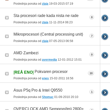
Poslednja poruka od
zlaja
19-03-2015
07:19
Sta procesori rade kada nista ne rade
0
Poslednja poruka od
zlaja
11-11-2014
06:23
Mikroprocesori (Central processing unit)
7
Poslednja poruka od
zlaja
07-05-2013
06:58
AMD Zambezi
0
Poslednja poruka od
avermedia
12-01-2012
15:01
Pokvaren procesor
[
REÅ ENO
]
10
Poslednja poruka od
enes
15-02-2011
16:56
Asus P5q Pro & Intel Q9550
1
Poslednja poruka od
Shomac
01-09-2010
20:10
OVERCLOCK AMD Sempron(tm) 2800+