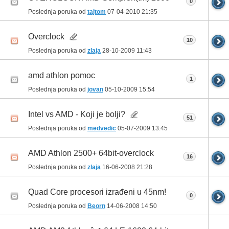
0
Poslednja poruka od
tajtom
07-04-2010
21:35
Overclock
10
Poslednja poruka od
zlaja
28-10-2009
11:43
amd athlon pomoc
1
Poslednja poruka od
jovan
05-10-2009
15:54
Intel vs AMD - Koji je bolji?
51
Poslednja poruka od
medvedic
05-07-2009
13:45
AMD Athlon 2500+ 64bit-overclock
16
Poslednja poruka od
zlaja
16-06-2008
21:28
Quad Core procesori izrađeni u 45nm!
0
Poslednja poruka od
Beorn
14-06-2008
14:50