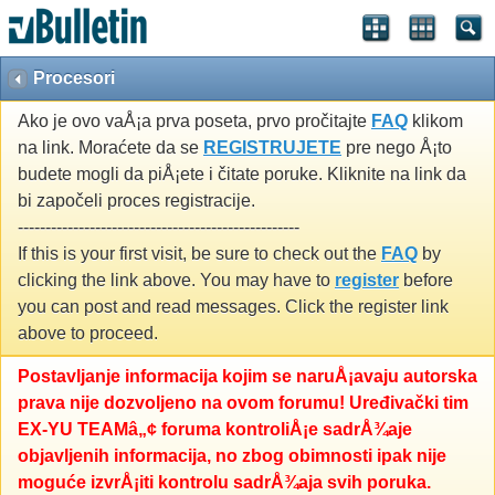
Procesori
Ako je ovo vaÅ¡a prva poseta, prvo pročitajte
FAQ
klikom
na link. Moraćete da se
REGISTRUJETE
pre nego Å¡to
budete mogli da piÅ¡ete i čitate poruke. Kliknite na link da
bi započeli proces registracije.
---------------------------------------------------
If this is your first visit, be sure to check out the
FAQ
by
clicking the link above. You may have to
register
before
you can post and read messages. Click the register link
above to proceed.
Postavljanje informacija kojim se naruÅ¡avaju autorska
prava nije dozvoljeno na ovom forumu! Uređivački tim
EX-YU TEAMâ„¢ foruma kontroliÅ¡e sadrÅ¾aje
objavljenih informacija, no zbog obimnosti ipak nije
moguće izvrÅ¡iti kontrolu sadrÅ¾aja svih poruka.