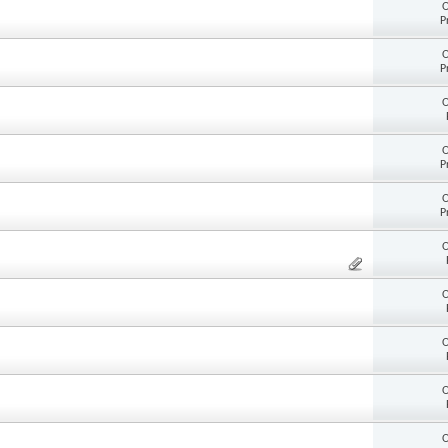
O
P
O
P
O
O
P
O
P
O
O
O
O
O