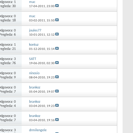
dgovora: 1
mac
regleda: 30
17-04-2011,
23:00
dgovora: 0
mac
regleda: 18
03-02-2011,
15:50
dgovora: 0
joules77
Pregleda: 6
10-01-2011,
12:12
dgovora: 1
kontuz
regleda: 21
01-12-2010,
15:14
dgovora: 3
SATT
regleda: 76
19-06-2010,
02:30
dgovora: 0
ninosio
Pregleda: 9
08-04-2010,
19:23
dgovora: 0
brankoz
Pregleda: 7
05-04-2010,
19:07
dgovora: 0
brankoz
Pregleda: 4
03-04-2010,
19:23
dgovora: 0
brankoz
Pregleda: 7
03-04-2010,
19:16
dgovora: 3
drmilengele