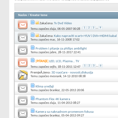
Naslov
/
Kreator teme
Zakačena:
Tv Dvd Video
1
2
3
...
9
Temu započeo
zlaja
, 06-05-2007 00:28
Zakačena:
Kako napraviti scart=>YUV i DVI=>HDMI kabal
Temu započeo
mac
, 16-11-2008 17:02
Problem i pitanje za philips ambilight
Temu započeo
jabre
, 28-11-2017 22:41
[
PITANjE
]
LED, LCD, Plazma... TV
1
2
3
...
6
Temu započeo
sejfo
, 18-11-2011 12:47
PremjeÅ¡teno:
3D naočare - novosti,diskusija
Temu započeo
mesnank
, 14-12-2010 08:38
Klima uređaji
Temu započeo
brankoz
, 22-05-2013 20:06
Phantom Flex 4K kamera
Temu započeo
zlaja
, 11-04-2013 08:27
Kamera sa naknadnom promenom fokusa
Temu započeo
brankoz
, 05-04-2013 09:27