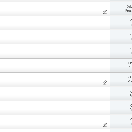
Odg
Preg
O
O
P
O
P
Od
Pr
Od
Pr
O
P
O
P
O
P