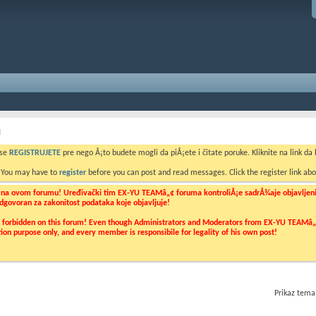
I
 se
REGISTRUJETE
pre nego Å¡to budete mogli da piÅ¡ete i čitate poruke. Kliknite na link da b
. You may have to
register
before you can post and read messages. Click the register link abo
o na ovom forumu! Uređivački tim EX-YU TEAMâ„¢ foruma kontroliÅ¡e sadrÅ¾aje objavljenih 
 odgovoran za zakonitost podataka koje objavljuje!
ly forbidden on this forum! Even though Administrators and Moderators from EX-YU TEAMâ„¢ f
cation purpose only, and every member is responsibile for legality of his own post!
Prikaz tema