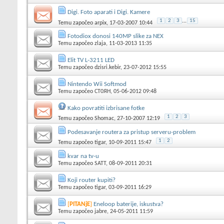
Digi. Foto aparati i Digi. Kamere
1
2
3
...
15
Temu započeo
arpix
, 17-03-2007 10:44
Fotodiox donosi 140MP slike za NEX
Temu započeo
zlaja
, 11-03-2013 11:35
Elit TV L-3211 LED
Temu započeo
dzisri.kebir
, 23-07-2012 15:55
Nintendo Wii Softmod
Temu započeo
CT0ЯH
, 05-06-2012 09:48
Kako povratiti izbrisane fotke
1
2
3
Temu započeo
Shomac
, 27-10-2007 12:19
Podesavanje routera za pristup serveru-problem
1
2
Temu započeo
tigar
, 10-09-2011 15:47
kvar na tv-u
Temu započeo
SATT
, 08-09-2011 20:31
Koji router kupiti?
Temu započeo
tigar
, 03-09-2011 16:29
[
PITANjE
]
Eneloop baterije, iskustva?
Temu započeo
jabre
, 24-05-2011 11:59