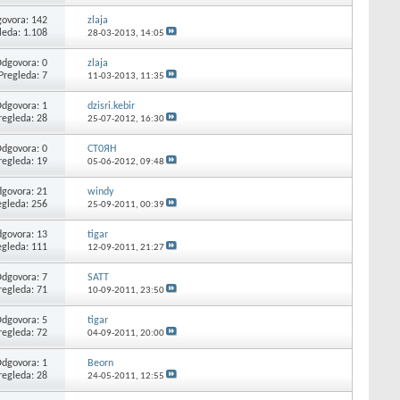
ovora: 142
zlaja
leda: 1.108
28-03-2013,
14:05
dgovora: 0
zlaja
Pregleda: 7
11-03-2013,
11:35
dgovora: 1
dzisri.kebir
regleda: 28
25-07-2012,
16:30
dgovora: 0
CT0ЯH
regleda: 19
05-06-2012,
09:48
govora: 21
windy
egleda: 256
25-09-2011,
00:39
govora: 13
tigar
egleda: 111
12-09-2011,
21:27
dgovora: 7
SATT
regleda: 71
10-09-2011,
23:50
dgovora: 5
tigar
regleda: 72
04-09-2011,
20:00
dgovora: 1
Beorn
regleda: 28
24-05-2011,
12:55