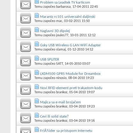
Problem sa Leadtek TV karticom
Temu započeo
barbarosa
, 17-04-2011 22:45
Marantz rc101 univerzalni daljinski
Temu započeo
mac
, 03-02-2011 15:50
Naglavni 3D dipslej
Temu započeo
joules77
, 10-01-2011 12:12
Gsky USB Wireless G LAN WiFi Adapter
Temu započeo
slamaj
, 01-12-2010 14:12
USB SPLITER
Temu započeo
SATT
, 14-05-2010 03:07
LXDM500 GPRS Module for Dreambox
Temu započeo
ninosio
, 08-04-2010 19:23
Novi RFID element preti trakastom kodu
Temu započeo
brankoz
, 05-04-2010 19:07
Majica sa e-mail brojačem
Temu započeo
brankoz
, 03-04-2010 19:23
Cevi ili solid state?
Temu započeo
brankoz
, 03-04-2010 19:16
FriÅ¾ider sa pristupom Internetu