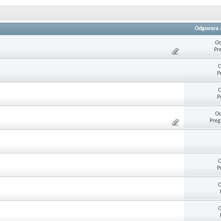
Odgovora
Od
Pr
O
P
O
P
Od
Preg
O
P
O
O