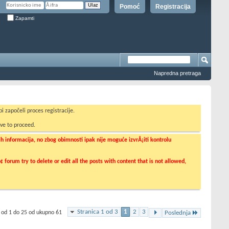
Pomoć
Registracija
Zapamti
Napredna pretraga
i započeli proces registracije.
ve to proceed.
informacija, no zbog obimnosti ipak nije moguće izvrÅ¡iti kontrolu
orum try to delete or edit all the posts with content that is not allowed,
Stranica 1 od 3
1
2
3
 od 1 do 25 od ukupno 61
Poslednja