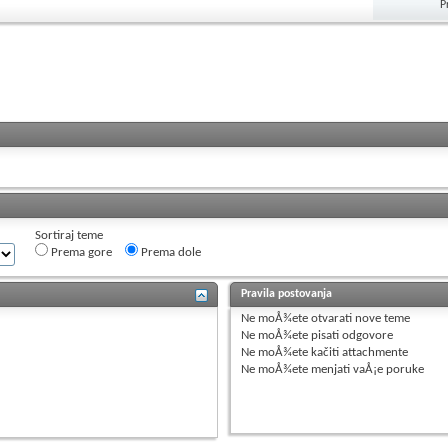
P
Sortiraj teme
Prema gore
Prema dole
Pravila postovanja
Ne moÅ¾ete
otvarati nove teme
Ne moÅ¾ete
pisati odgovore
Ne moÅ¾ete
kačiti attachmente
Ne moÅ¾ete
menjati vaÅ¡e poruke