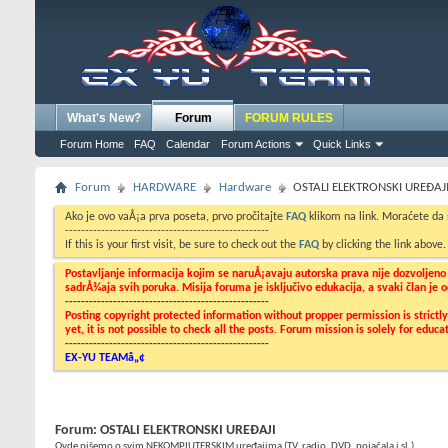
What's New?
Forum
FORUM RULES
Forum Home
FAQ
Calendar
Forum Actions
Quick Links
Forum
HARDWARE
Hardware
OSTALI ELEKTRONSKI UREĐAJ
Ako je ovo vaÅ¡a prva poseta, prvo pročitajte
FAQ
klikom na link. Moraćete da
---------------------------------------------------
If this is your first visit, be sure to check out the
FAQ
by clicking the link above
Postavljanje informacija kojim se naruÅ¡avaju autorska prava nije dozvoljen
sadrÅ¾aja svih poruka. Misija foruma je isključivo edukacija, a svaki član je
---------------------------------------------------
Posting copyright protected information without propper permission is strict
yet, it is not possible to check all the posts. Forum mission is solely for edu
---------------------------------------------------
EX-YU TEAMâ„¢
Forum:
OSTALI ELEKTRONSKI UREĐAJI
Ovde pišemo o svim NEKOMPJUTERSKIM uređajima (TV, radio, DVD, pojačala i sl.)