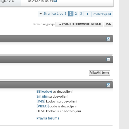
regleda: 48
05-03-2010,
00:53
Stranica 1 od 3
1
2
3
Poslednja
Brza navigacija
OSTALI ELEKTRONSKI UREĐAJI
Vrh
BB kodovi
su
dozvoljeni
Smajliji
su
dozvoljeni
[IMG]
kodovi su
dozvoljeni
[VIDEO]
code is
dozvoljeni
HTML kodovi su
nedozvoljeni
Pravila foruma