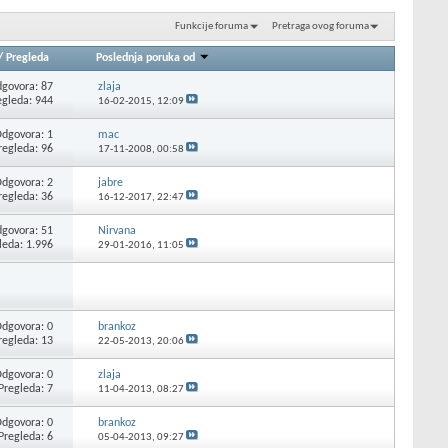
Funkcije foruma
Pretraga ovog foruma
/
Pregleda
Poslednja poruka od
govora: 87
zlaja
egleda: 944
16-02-2015,
12:09
dgovora: 1
mac
regleda: 96
17-11-2008,
00:58
dgovora: 2
jabre
regleda: 36
16-12-2017,
22:47
govora: 51
Nirvana
leda: 1.996
29-01-2016,
11:05
dgovora: 0
brankoz
regleda: 13
22-05-2013,
20:06
dgovora: 0
zlaja
Pregleda: 7
11-04-2013,
08:27
dgovora: 0
brankoz
Pregleda: 6
05-04-2013,
09:27