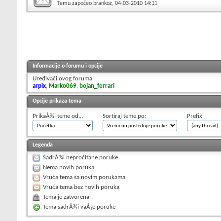
Temu započeo
brankoz
, 04-03-2010 14:11
Informacije o forumu i opcije
Uređivači ovog foruma
arpix
,
Marko069
,
bojan_ferrari
Opcije prikaza tema
PrikaÅ¾i teme od...
Sortiraj teme po:
Prefix
Legenda
SadrÅ¾i nepročitane poruke
Nema novih poruka
Vruća tema sa novim porukama
Vruća tema bez novih poruka
Tema je zatvorena
Tema sadrÅ¾i vaÅ¡e poruke