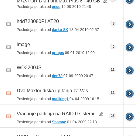
MAXTOR DiamondMax Plus 8 - 40 GB
Poslednja poruka od
enes
19-08-2010
21:48
hdd728080PLAT20
5
Poslednja poruka od
darko-SK
18-04-2010
02:57
image
0
Poslednja poruka od
gregus
09-01-2010
12:00
WD3200JS
12
Poslednja poruka od
den78
07-09-2009
20:47
Dva Maxtor diska i pitanja za Vas
32
Poslednja poruka od
maliking1
04-04-2009
16:15
Vracanje particija na RAID 0 sistemu
25
Poslednja poruka od
Shomac
01-04-2009
22:13