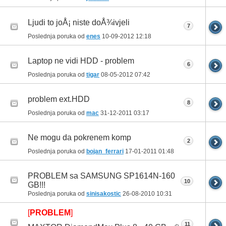
Ljudi to joÅ¡ niste doÅ¾ivjeli
7
Poslednja poruka od
enes
10-09-2012
12:18
Laptop ne vidi HDD - problem
6
Poslednja poruka od
tigar
08-05-2012
07:42
problem ext.HDD
8
Poslednja poruka od
mac
31-12-2011
03:17
Ne mogu da pokrenem komp
2
Poslednja poruka od
bojan_ferrari
17-01-2011
01:48
PROBLEM sa SAMSUNG SP1614N-160
10
GB!!!
Poslednja poruka od
sinisakostic
26-08-2010
10:31
[
PROBLEM
]
11