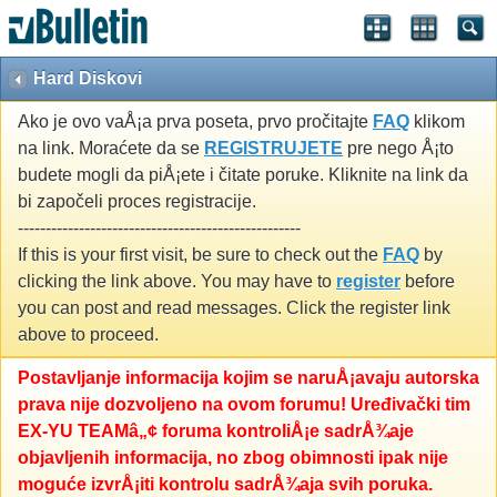
Hard Diskovi
Ako je ovo vaÅ¡a prva poseta, prvo pročitajte
FAQ
klikom
na link. Moraćete da se
REGISTRUJETE
pre nego Å¡to
budete mogli da piÅ¡ete i čitate poruke. Kliknite na link da
bi započeli proces registracije.
---------------------------------------------------
If this is your first visit, be sure to check out the
FAQ
by
clicking the link above. You may have to
register
before
you can post and read messages. Click the register link
above to proceed.
Postavljanje informacija kojim se naruÅ¡avaju autorska
prava nije dozvoljeno na ovom forumu! Uređivački tim
EX-YU TEAMâ„¢ foruma kontroliÅ¡e sadrÅ¾aje
objavljenih informacija, no zbog obimnosti ipak nije
moguće izvrÅ¡iti kontrolu sadrÅ¾aja svih poruka.