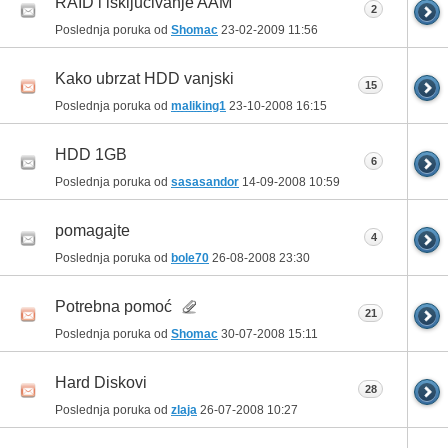
RAID i iskljucivanje AAM
2
Poslednja poruka od
Shomac
23-02-2009
11:56
Kako ubrzat HDD vanjski
15
Poslednja poruka od
maliking1
23-10-2008
16:15
HDD 1GB
6
Poslednja poruka od
sasasandor
14-09-2008
10:59
pomagajte
4
Poslednja poruka od
bole70
26-08-2008
23:30
Potrebna pomoć
21
Poslednja poruka od
Shomac
30-07-2008
15:11
Hard Diskovi
28
Poslednja poruka od
zlaja
26-07-2008
10:27