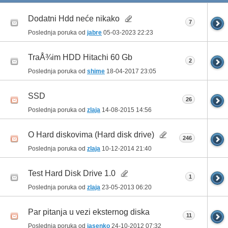
Dodatni Hdd neće nikako
7
Poslednja poruka od
jabre
05-03-2023
22:23
TraÅ¾im HDD Hitachi 60 Gb
2
Poslednja poruka od
shime
18-04-2017
23:05
SSD
26
Poslednja poruka od
zlaja
14-08-2015
14:56
O Hard diskovima (Hard disk drive)
246
Poslednja poruka od
zlaja
10-12-2014
21:40
Test Hard Disk Drive 1.0
1
Poslednja poruka od
zlaja
23-05-2013
06:20
Par pitanja u vezi eksternog diska
11
Poslednja poruka od
jasenko
24-10-2012
07:32