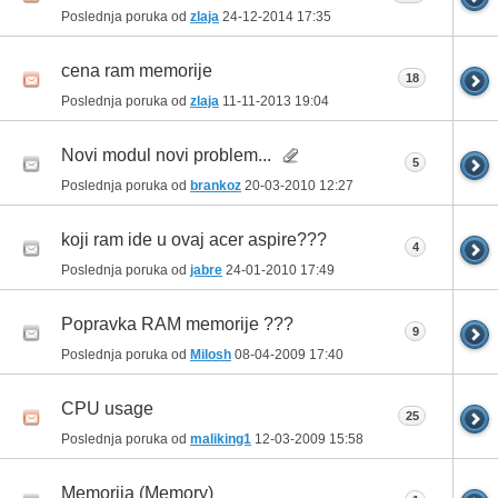
Poslednja poruka od
zlaja
24-12-2014
17:35
cena ram memorije
18
Poslednja poruka od
zlaja
11-11-2013
19:04
Novi modul novi problem...
5
Poslednja poruka od
brankoz
20-03-2010
12:27
koji ram ide u ovaj acer aspire???
4
Poslednja poruka od
jabre
24-01-2010
17:49
Popravka RAM memorije ???
9
Poslednja poruka od
Milosh
08-04-2009
17:40
CPU usage
25
Poslednja poruka od
maliking1
12-03-2009
15:58
Memorija (Memory)