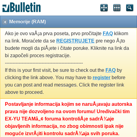
Memorije (RAM)
Ako je ovo vaÅ¡a prva poseta, prvo pročitajte
FAQ
klikom
na link. Moraćete da se
REGISTRUJETE
pre nego Å¡to
budete mogli da piÅ¡ete i čitate poruke. Kliknite na link da
bi započeli proces registracije.
---------------------------------------------------
If this is your first visit, be sure to check out the
FAQ
by
clicking the link above. You may have to
register
before
you can post and read messages. Click the register link
above to proceed.
Postavljanje informacija kojim se naruÅ¡avaju autorska
prava nije dozvoljeno na ovom forumu! Uređivački tim
EX-YU TEAMâ„¢ foruma kontroliÅ¡e sadrÅ¾aje
objavljenih informacija, no zbog obimnosti ipak nije
moguće izvrÅ¡iti kontrolu sadrÅ¾aja svih poruka.