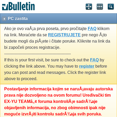
PC zastita
Ako je ovo vaÅ¡a prva poseta, prvo pročitajte
FAQ
klikom
na link. Moraćete da se
REGISTRUJETE
pre nego Å¡to
budete mogli da piÅ¡ete i čitate poruke. Kliknite na link da
bi započeli proces registracije.
---------------------------------------------------
If this is your first visit, be sure to check out the
FAQ
by
clicking the link above. You may have to
register
before
you can post and read messages. Click the register link
above to proceed.
Postavljanje informacija kojim se naruÅ¡avaju autorska
prava nije dozvoljeno na ovom forumu! Uređivački tim
EX-YU TEAMâ„¢ foruma kontroliÅ¡e sadrÅ¾aje
objavljenih informacija, no zbog obimnosti ipak nije
moguće izvrÅ¡iti kontrolu sadrÅ¾aja svih poruka.