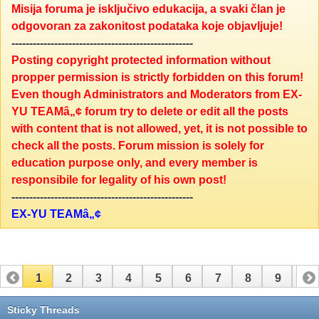
Misija foruma je isključivo edukacija, a svaki član je
odgovoran za zakonitost podataka koje objavljuje!
---------------------------------------------------
Posting copyright protected information without
propper permission is strictly forbidden on this forum!
Even though Administrators and Moderators from EX-
YU TEAMâ„¢ forum try to delete or edit all the posts
with content that is not allowed, yet, it is not possible to
check all the posts. Forum mission is solely for
education purpose only, and every member is
responsibile for legality of his own post!
---------------------------------------------------
EX-YU TEAMâ„¢
1
2
3
4
5
6
7
8
9
10
11
12
13
14
15
Sticky Threads