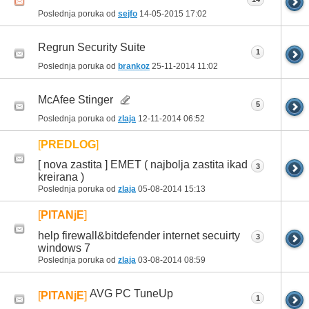
Poslednja poruka od
sejfo
14-05-2015
17:02
Regrun Security Suite
1
Poslednja poruka od
brankoz
25-11-2014
11:02
McAfee Stinger
5
Poslednja poruka od
zlaja
12-11-2014
06:52
[
PREDLOG
]
[ nova zastita ] EMET ( najbolja zastita ikad
3
kreirana )
Poslednja poruka od
zlaja
05-08-2014
15:13
[
PITANjE
]
help firewall&bitdefender internet secuirty
3
windows 7
Poslednja poruka od
zlaja
03-08-2014
08:59
AVG PC TuneUp
[
PITANjE
]
1