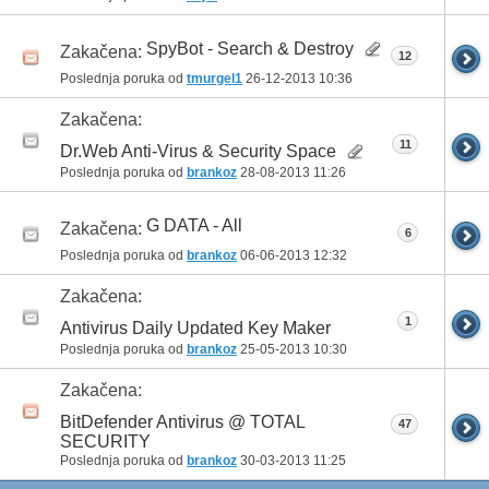
SpyBot - Search & Destroy
Zakačena:
12
Poslednja poruka od
tmurgel1
26-12-2013
10:36
Zakačena:
11
Dr.Web Anti-Virus & Security Space
Poslednja poruka od
brankoz
28-08-2013
11:26
G DATA - All
Zakačena:
6
Poslednja poruka od
brankoz
06-06-2013
12:32
Zakačena:
1
Antivirus Daily Updated Key Maker
Poslednja poruka od
brankoz
25-05-2013
10:30
Zakačena:
BitDefender Antivirus @ TOTAL
47
SECURITY
Poslednja poruka od
brankoz
30-03-2013
11:25