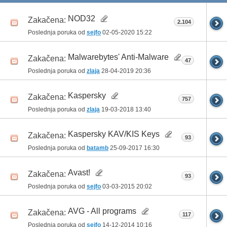
NOD32
Zakačena:
2.104
Poslednja poruka od
sejfo
02-05-2020
15:22
Malwarebytes' Anti-Malware
Zakačena:
47
Poslednja poruka od
zlaja
28-04-2019
20:36
Kaspersky
Zakačena:
757
Poslednja poruka od
zlaja
19-03-2018
13:40
Kaspersky KAV/KIS Keys
Zakačena:
93
Poslednja poruka od
batamb
25-09-2017
16:30
Avast!
Zakačena:
93
Poslednja poruka od
sejfo
03-03-2015
20:02
AVG - All programs
Zakačena:
117
Poslednja poruka od
sejfo
14-12-2014
10:16