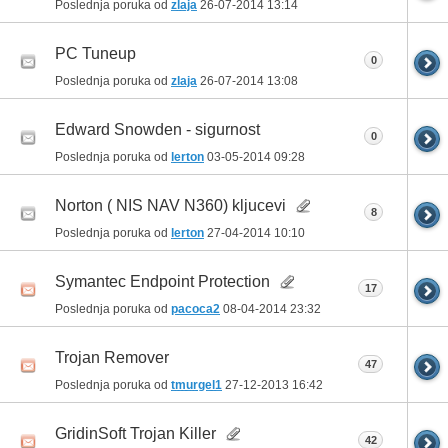
Poslednja poruka od
zlaja
26-07-2014
13:14
PC Tuneup
0
Poslednja poruka od
zlaja
26-07-2014
13:08
Edward Snowden - sigurnost
0
Poslednja poruka od
lerton
03-05-2014
09:28
Norton ( NIS NAV N360) kljucevi
8
Poslednja poruka od
lerton
27-04-2014
10:10
Symantec Endpoint Protection
17
Poslednja poruka od
pacoca2
08-04-2014
23:32
Trojan Remover
47
Poslednja poruka od
tmurgel1
27-12-2013
16:42
GridinSoft Trojan Killer
42