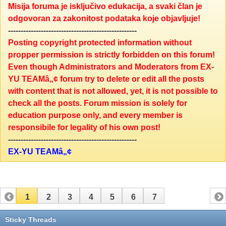
Misija foruma je isključivo edukacija, a svaki član je
odgovoran za zakonitost podataka koje objavljuje!
---------------------------------------------------
Posting copyright protected information without
propper permission is strictly forbidden on this forum!
Even though Administrators and Moderators from EX-
YU TEAMâ„¢ forum try to delete or edit all the posts
with content that is not allowed, yet, it is not possible to
check all the posts. Forum mission is solely for
education purpose only, and every member is
responsibile for legality of his own post!
---------------------------------------------------
EX-YU TEAMâ„¢
1
2
3
4
5
6
7
Sticky Threads