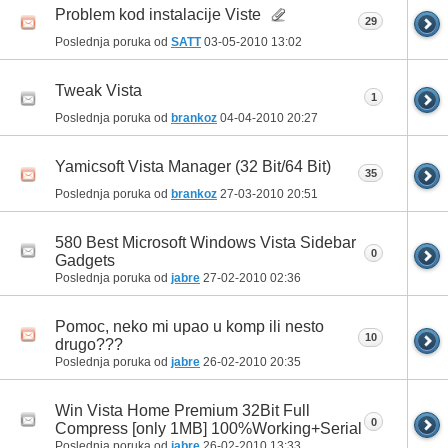
Problem kod instalacije Viste
29
Poslednja poruka od
SATT
03-05-2010
13:02
Tweak Vista
1
Poslednja poruka od
brankoz
04-04-2010
20:27
Yamicsoft Vista Manager (32 Bit/64 Bit)
35
Poslednja poruka od
brankoz
27-03-2010
20:51
580 Best Microsoft Windows Vista Sidebar
0
Gadgets
Poslednja poruka od
jabre
27-02-2010
02:36
Pomoc, neko mi upao u komp ili nesto
10
drugo???
Poslednja poruka od
jabre
26-02-2010
20:35
Win Vista Home Premium 32Bit Full
0
Compress [only 1MB] 100%Working+Serial
Poslednja poruka od
jabre
26-02-2010
13:33