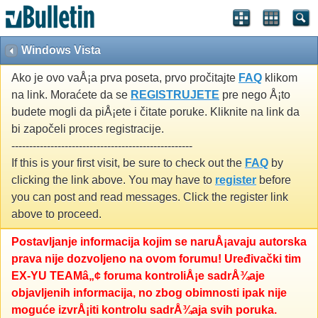
Windows Vista
Ako je ovo vaÅ¡a prva poseta, prvo pročitajte
FAQ
klikom
na link. Moraćete da se
REGISTRUJETE
pre nego Å¡to
budete mogli da piÅ¡ete i čitate poruke. Kliknite na link da
bi započeli proces registracije.
---------------------------------------------------
If this is your first visit, be sure to check out the
FAQ
by
clicking the link above. You may have to
register
before
you can post and read messages. Click the register link
above to proceed.
Postavljanje informacija kojim se naruÅ¡avaju autorska
prava nije dozvoljeno na ovom forumu! Uređivački tim
EX-YU TEAMâ„¢ foruma kontroliÅ¡e sadrÅ¾aje
objavljenih informacija, no zbog obimnosti ipak nije
moguće izvrÅ¡iti kontrolu sadrÅ¾aja svih poruka.