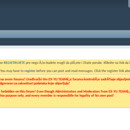
 se
REGISTRUJETE
pre nego Å¡to budete mogli da piÅ¡ete i čitate poruke. Kliknite na link da b
. You may have to
register
before you can post and read messages. Click the register link abo
o na ovom forumu! Uređivački tim EX-YU TEAMâ„¢ foruma kontroliÅ¡e sadrÅ¾aje objavljenih 
 odgovoran za zakonitost podataka koje objavljuje!
ly forbidden on this forum! Even though Administrators and Moderators from EX-YU TEAMâ„¢ f
cation purpose only, and every member is responsibile for legality of his own post!