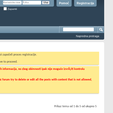
Pomoć
Registracija
Zapamti
Napredna pretraga
i započeli proces registracije.
ve to proceed.
informacija, no zbog obimnosti ipak nije moguće izvrÅ¡iti kontrolu
orum try to delete or edit all the posts with content that is not allowed,
Prikaz tema od 1 do 5 od ukupno 5