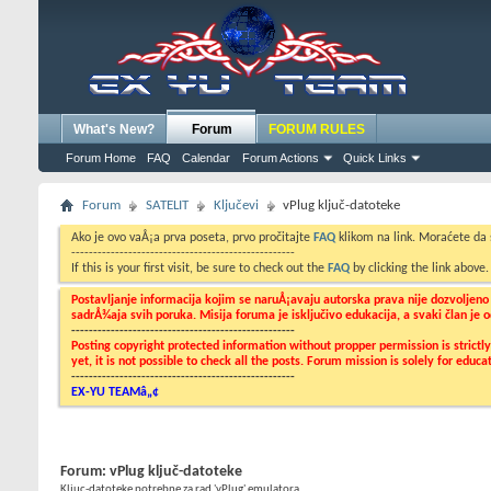
What's New?
Forum
FORUM RULES
Forum Home
FAQ
Calendar
Forum Actions
Quick Links
Forum
SATELIT
Ključevi
vPlug ključ-datoteke
Ako je ovo vaÅ¡a prva poseta, prvo pročitajte
FAQ
klikom na link. Moraćete da
---------------------------------------------------
If this is your first visit, be sure to check out the
FAQ
by clicking the link above
Postavljanje informacija kojim se naruÅ¡avaju autorska prava nije dozvoljen
sadrÅ¾aja svih poruka. Misija foruma je isključivo edukacija, a svaki član je
---------------------------------------------------
Posting copyright protected information without propper permission is strict
yet, it is not possible to check all the posts. Forum mission is solely for edu
---------------------------------------------------
EX-YU TEAMâ„¢
Forum:
vPlug ključ-datoteke
Kljuc-datoteke potrebne za rad 'vPlug' emulatora...