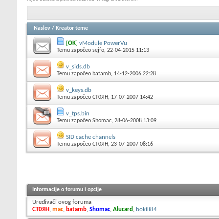
Naslov
/
Kreator teme
[
OK
]
vModule PowerVu
Temu započeo
sejfo
, 22-04-2015 11:13
v_sids.db
Temu započeo
batamb
, 14-12-2006 22:28
v_keys.db
Temu započeo
CT0ЯH
, 17-07-2007 14:42
v_tps.bin
Temu započeo
Shomac
, 28-06-2008 13:09
SID cache channels
Temu započeo
CT0ЯH
, 23-07-2007 08:16
Informacije o forumu i opcije
Uređivači ovog foruma
CT0ЯH
,
mac
,
batamb
,
Shomac
,
Alucard
,
bokili84