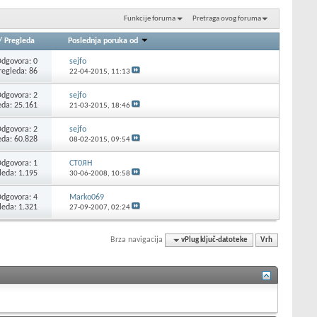
Funkcije foruma
Pretraga ovog foruma
/
Pregleda
Poslednja poruka od
dgovora: 0
sejfo
regleda: 86
22-04-2015,
11:13
dgovora: 2
sejfo
eda: 25.161
21-03-2015,
18:46
dgovora: 2
sejfo
eda: 60.828
08-02-2015,
09:54
dgovora: 1
CT0ЯH
leda: 1.195
30-06-2008,
10:58
dgovora: 4
Marko069
leda: 1.321
27-09-2007,
02:24
Brza navigacija
vPlug ključ-datoteke
Vrh