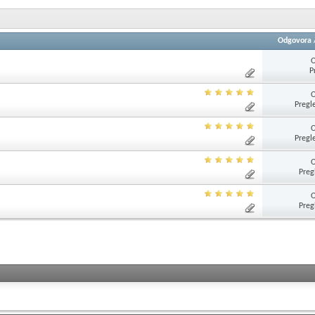
Odgovora
O
P
O
Pregl
O
Pregl
O
Preg
O
Preg