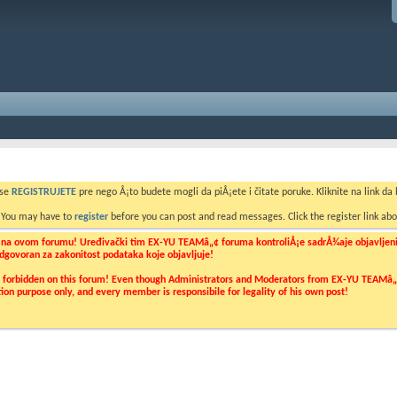
 se
REGISTRUJETE
pre nego Å¡to budete mogli da piÅ¡ete i čitate poruke. Kliknite na link da b
. You may have to
register
before you can post and read messages. Click the register link abo
o na ovom forumu! Uređivački tim EX-YU TEAMâ„¢ foruma kontroliÅ¡e sadrÅ¾aje objavljenih 
 odgovoran za zakonitost podataka koje objavljuje!
ly forbidden on this forum! Even though Administrators and Moderators from EX-YU TEAMâ„¢ f
cation purpose only, and every member is responsibile for legality of his own post!