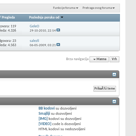
Funkcije foruma
Pretraga ovog foruma
/
Pregleda
Poslednja poruka od
ovora: 119
GeleO
leda: 4.326
29-10-2010,
22:54
govora: 23
salezli
leda: 4.563
06-05-2009,
03:21
Brza navigacija
Manna
Vrh
BB kodovi
su
dozvoljeni
Smajliji
su
dozvoljeni
[IMG]
kodovi su
dozvoljeni
[VIDEO]
code is
dozvoljeni
HTML kodovi su
nedozvoljeni