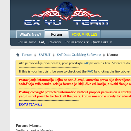
What's New?
Forum
FORUM RULES
Forum Home
FAQ
Calendar
Forum Actions
Quick Links
Forum
SATELIT
SAT-Data-Grabbing Software
Manna
Ako je ovo vaÅ¡a prva poseta, prvo pročitajte
FAQ
klikom na link. Moraćete da
---------------------------------------------------
If this is your first visit, be sure to check out the
FAQ
by clicking the link above
Postavljanje informacija kojim se naruÅ¡avaju autorska prava nije dozvoljen
sadrÅ¾aja svih poruka. Misija foruma je isključivo edukacija, a svaki član je
---------------------------------------------------
Posting copyright protected information without propper permission is strict
yet, it is not possible to check all the posts. Forum mission is solely for edu
---------------------------------------------------
EX-YU TEAMâ„¢
Forum:
Manna
Sve što je u vezi sa 'Manna'-om...