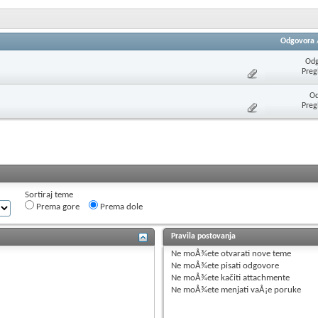
Odgovora
Odg
Preg
Od
Preg
Sortiraj teme
Prema gore
Prema dole
Pravila postovanja
Ne moÅ¾ete
otvarati nove teme
Ne moÅ¾ete
pisati odgovore
Ne moÅ¾ete
kačiti attachmente
Ne moÅ¾ete
menjati vaÅ¡e poruke