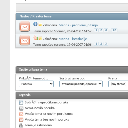
Naslov
/
Kreator teme
Zakačena:
Manna - problemi, pitanja...
1
2
3
...
12
Temu započeo
Shomac
, 26-04-2007 14:57
Zakačena:
Manna - instalacije...
1
2
3
Temu započeo
essence
, 19-04-2007 01:08
Opcije prikaza tema
PrikaÅ¾i teme od...
Sortiraj teme po:
Prefix
Legenda
SadrÅ¾i nepročitane poruke
Nema novih poruka
Vruća tema sa novim porukama
Vruća tema bez novih poruka
Tema je zatvorena