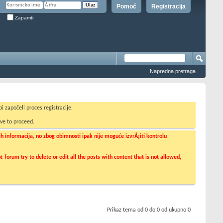
Pomoć
Registracija
Zapamti
Napredna pretraga
i započeli proces registracije.
ve to proceed.
informacija, no zbog obimnosti ipak nije moguće izvrÅ¡iti kontrolu
orum try to delete or edit all the posts with content that is not allowed,
Prikaz tema od 0 do 0 od ukupno 0