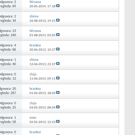
dgovora: 2
Nirvana
regleda: 69
20-05-2014,
17:18
dgovora: 2
shime
regleda: 34
26-08-2013,
19:21
govora: 23
Nirvana
egleda: 240
01-08-2013,
03:05
dgovora: 4
brankoz
regleda: 66
20-06-2013,
10:27
dgovora: 1
shime
regleda: 40
12-06-2013,
23:37
dgovora: 0
zlaja
regleda: 12
11-06-2013,
09:11
govora: 20
brankoz
egleda: 267
01-06-2013,
18:03
dgovora: 0
zlaja
regleda: 25
03-05-2013,
08:04
dgovora: 1
enes
regleda: 56
02-05-2013,
12:23
dgovora: 0
brankoz