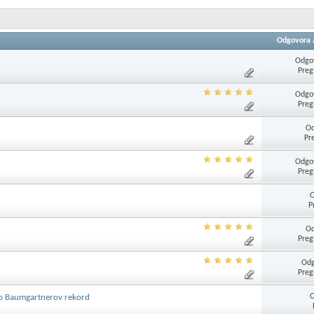
Odgovora
Odgov
Preg
Odgov
Preg
Od
Pr
Odgov
Preg
O
P
Od
Preg
Odg
Preg
O
rio Baumgartnerov rekord