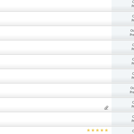
O
P
O
P
Od
Pr
O
P
O
P
O
P
Od
Pr
O
P
O
P
O