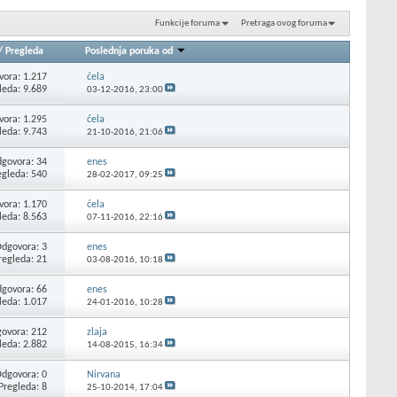
Funkcije foruma
Pretraga ovog foruma
/
Pregleda
Poslednja poruka od
ora: 1.217
ćela
leda: 9.689
03-12-2016,
23:00
ora: 1.295
ćela
leda: 9.743
21-10-2016,
21:06
govora: 34
enes
egleda: 540
28-02-2017,
09:25
ora: 1.170
ćela
leda: 8.563
07-11-2016,
22:16
dgovora: 3
enes
regleda: 21
03-08-2016,
10:18
govora: 66
enes
leda: 1.017
24-01-2016,
10:28
ovora: 212
zlaja
leda: 2.882
14-08-2015,
16:34
dgovora: 0
Nirvana
Pregleda: 8
25-10-2014,
17:04