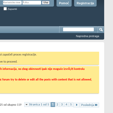
Pomoć
Registracija
Zapamti
Napredna pretraga
i započeli proces registracije.
ve to proceed.
informacija, no zbog obimnosti ipak nije moguće izvrÅ¡iti kontrolu
orum try to delete or edit all the posts with content that is not allowed,
Stranica 1 od 5
1
2
3
4
5
 25 od ukupno 119
Poslednja