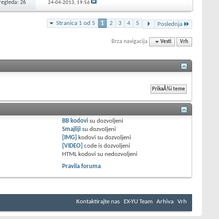
regleda: 26
24-04-2013,
19:56
Stranica 1 od 5
1
2
3
4
5
Poslednja
Brza navigacija
Vesti
Vrh
BB kodovi
su
dozvoljeni
Smajliji
su
dozvoljeni
[IMG]
kodovi su
dozvoljeni
[VIDEO]
code is
dozvoljeni
HTML kodovi su
nedozvoljeni
Pravila foruma
Kontaktirajte nas
EX-YU Team
Arhiva
Vrh