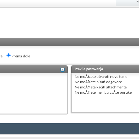
P
re
Prema dole
Pravila postovanja
Ne moÅ¾ete
otvarati nove teme
Ne moÅ¾ete
pisati odgovore
Ne moÅ¾ete
kačiti attachmente
Ne moÅ¾ete
menjati vaÅ¡e poruke