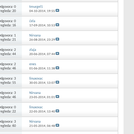
dgovora: 0
tmurgel1
regleda: 20
04-10-2014,
19:55
dgovora: 0
ćela
regleda: 16
17-09-2014,
10:53
dgovora: 1
Nirvana
regleda: 21
26-08-2014,
23:29
dgovora: 2
zlaja
regleda: 44
20-06-2014,
07:44
dgovora: 2
enes
regleda: 46
01-06-2014,
11:38
dgovora: 3
linuxovac
regleda: 55
30-05-2014,
13:07
dgovora: 3
Nirvana
regleda: 46
23-05-2014,
01:01
dgovora: 0
linuxovac
regleda: 22
22-05-2014,
13:40
dgovora: 3
Nirvana
regleda: 60
21-05-2014,
06:48