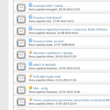
Austrijski DVB-T, tabele...........
Temu započeo
tmurgel1
, 04-10-2014 19:55
Preminuo Vuk Bojović
Temu započeo
ćela
, 17-09-2014 10:53
Preminuo legendarni komičar i oskarovac Robin Williams
Temu započeo
Nirvana
, 12-08-2014 04:41
Domace trziste, novosti
Temu započeo
arpix
, 19-07-2008 06:05
Nevreme i zemljotres u Skoplju
Temu započeo
shime
, 26-05-2014 01:29
AVAST IS HACKED
Temu započeo
linuxovac
, 29-05-2014 22:51
PoÅ¡aljite Guglu mejl
Temu započeo
shime
, 21-05-2014 21:50
NSA - srbija
Temu započeo
linuxovac
, 22-05-2014 13:40
Pomoc poplavama ugrozenom stanovnistvu na teritoriji BI
Temu započeo
shime
, 19-05-2014 22:54