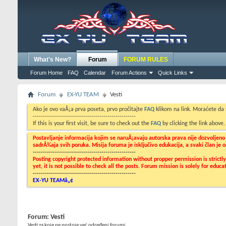
What's New?
Forum
FORUM RULES
Forum Home
FAQ
Calendar
Forum Actions
Quick Links
Forum
EX-YU TEAM
Vesti
Ako je ovo vaÅ¡a prva poseta, prvo pročitajte
FAQ
klikom na link. Moraćete da
---------------------------------------------------
If this is your first visit, be sure to check out the
FAQ
by clicking the link above
Postavljanje informacija kojim se naruÅ¡avaju autorska prava nije dozvoljen
sadrÅ¾aja svih poruka. Misija foruma je isključivo edukacija, a svaki član je
---------------------------------------------------
Posting copyright protected information without propper permission is strict
yet, it is not possible to check all the posts. Forum mission is solely for edu
---------------------------------------------------
EX-YU TEAMâ„¢
Forum:
Vesti
Vesti za koje ne postoje već određeni forumi.....