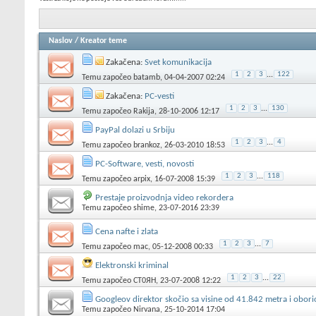
Naslov
/
Kreator teme
Zakačena:
Svet komunikacija
1
2
3
...
122
Temu započeo
batamb
, 04-04-2007 02:24
Zakačena:
PC-vesti
1
2
3
...
130
Temu započeo
Rakija
, 28-10-2006 12:17
PayPal dolazi u Srbiju
1
2
3
...
4
Temu započeo
brankoz
, 26-03-2010 18:53
PC-Software, vesti, novosti
1
2
3
...
118
Temu započeo
arpix
, 16-07-2008 15:39
Prestaje proizvodnja video rekordera
Temu započeo
shime
, 23-07-2016 23:39
Cena nafte i zlata
1
2
3
...
7
Temu započeo
mac
, 05-12-2008 00:33
Elektronski kriminal
1
2
3
...
22
Temu započeo
CT0ЯH
, 23-07-2008 12:22
Googleov direktor skočio sa visine od 41.842 metra i obo
Temu započeo
Nirvana
, 25-10-2014 17:04