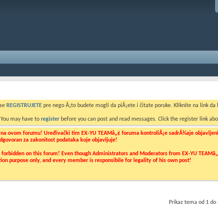
 se
REGISTRUJETE
pre nego Å¡to budete mogli da piÅ¡ete i čitate poruke. Kliknite na link da b
. You may have to
register
before you can post and read messages. Click the register link abo
o na ovom forumu! Uređivački tim EX-YU TEAMâ„¢ foruma kontroliÅ¡e sadrÅ¾aje objavljenih 
 odgovoran za zakonitost podataka koje objavljuje!
ly forbidden on this forum! Even though Administrators and Moderators from EX-YU TEAMâ„¢ f
cation purpose only, and every member is responsibile for legality of his own post!
Prikaz tema od 1 do