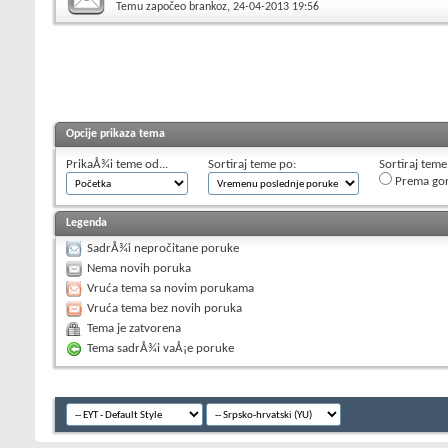
Temu započeo
brankoz
, 24-04-2013 19:56
Opcije prikaza tema
PrikaÅ¾i teme od...
Sortiraj teme po:
Sortiraj teme
Prema go
Legenda
SadrÅ¾i nepročitane poruke
Nema novih poruka
Vruća tema sa novim porukama
Vruća tema bez novih poruka
Tema je zatvorena
Tema sadrÅ¾i vaÅ¡e poruke