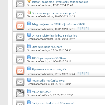
Telefoni za pomoc i evakuaciju tokom poplava
Temu započeo
shime
, 17-05-2014 21:43
Firme ne mogu da patentiraju gene!
Temu započeo
brankoz
, 16-06-2013 14:13
Telegram je mrtav STOP trijumf sms-a STOP
1
2
3
Temu započeo
brankoz
, 18-06-2013 12:51
ORION: Telefoniranje bez SIM kartice
Temu započeo
brankoz
, 08-03-2013 11:19
Stize revolucija racunara
Temu započeo
zlaja
, 12-06-2013 14:55
400Gbps na preko 5000km
Temu započeo
zlaja
, 11-06-2013 09:11
Rigorozne kazne za puÅ¡ače
1
2
3
Temu započeo
brankoz
, 29-12-2009 19:44
nova serija novčanica evra
Temu započeo
zlaja
, 03-05-2013 08:04
MEGA UPLOAD
Temu započeo
GeleO
, 02-05-2013 07:56
Da li je ovo budućnost 3D ekrana?