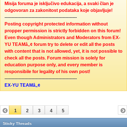
Misija foruma je isključivo edukacija, a svaki član je
odgovoran za zakonitost podataka koje objavljuje!
---------------------------------------------------
Posting copyright protected information without
propper permission is strictly forbidden on this forum!
Even though Administrators and Moderators from EX-
YU TEAMâ„¢ forum try to delete or edit all the posts
with content that is not allowed, yet, it is not possible to
check all the posts. Forum mission is solely for
education purpose only, and every member is
responsibile for legality of his own post!
---------------------------------------------------
EX-YU TEAMâ„¢
1
2
3
4
5
Sticky Threads