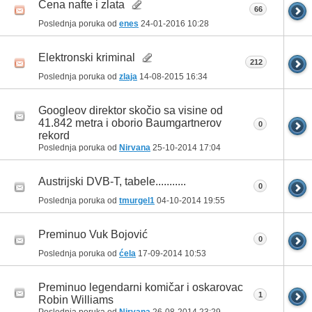
Cena nafte i zlata
66
Poslednja poruka od
enes
24-01-2016
10:28
Elektronski kriminal
212
Poslednja poruka od
zlaja
14-08-2015
16:34
Googleov direktor skočio sa visine od
41.842 metra i oborio Baumgartnerov
0
rekord
Poslednja poruka od
Nirvana
25-10-2014
17:04
Austrijski DVB-T, tabele...........
0
Poslednja poruka od
tmurgel1
04-10-2014
19:55
Preminuo Vuk Bojović
0
Poslednja poruka od
ćela
17-09-2014
10:53
Preminuo legendarni komičar i oskarovac
1
Robin Williams
Poslednja poruka od
Nirvana
26-08-2014
23:29