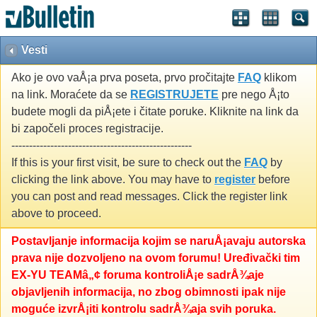
Vesti
Ako je ovo vaÅ¡a prva poseta, prvo pročitajte
FAQ
klikom
na link. Moraćete da se
REGISTRUJETE
pre nego Å¡to
budete mogli da piÅ¡ete i čitate poruke. Kliknite na link da
bi započeli proces registracije.
---------------------------------------------------
If this is your first visit, be sure to check out the
FAQ
by
clicking the link above. You may have to
register
before
you can post and read messages. Click the register link
above to proceed.
Postavljanje informacija kojim se naruÅ¡avaju autorska
prava nije dozvoljeno na ovom forumu! Uređivački tim
EX-YU TEAMâ„¢ foruma kontroliÅ¡e sadrÅ¾aje
objavljenih informacija, no zbog obimnosti ipak nije
moguće izvrÅ¡iti kontrolu sadrÅ¾aja svih poruka.