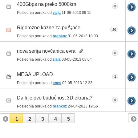
400Gbps na preko 5000km
0
Poslednja poruka od
zlaja
11-06-2013
09:11
Rigorozne kazne za puÅ¡ače
20
Poslednja poruka od
brankoz
01-06-2013
18:03
nova serija novčanica evra
0
Poslednja poruka od
zlaja
03-05-2013
08:04
MEGA UPLOAD
1
Poslednja poruka od
enes
02-05-2013
12:23
Da li je ovo budućnost 3D ekrana?
0
Poslednja poruka od
brankoz
24-04-2013
19:56
1
2
3
4
5