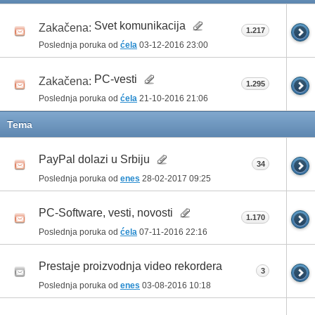
Svet komunikacija
Zakačena:
1.217
Poslednja poruka od
ćela
03-12-2016
23:00
PC-vesti
Zakačena:
1.295
Poslednja poruka od
ćela
21-10-2016
21:06
Tema
PayPal dolazi u Srbiju
34
Poslednja poruka od
enes
28-02-2017
09:25
PC-Software, vesti, novosti
1.170
Poslednja poruka od
ćela
07-11-2016
22:16
Prestaje proizvodnja video rekordera
3
Poslednja poruka od
enes
03-08-2016
10:18