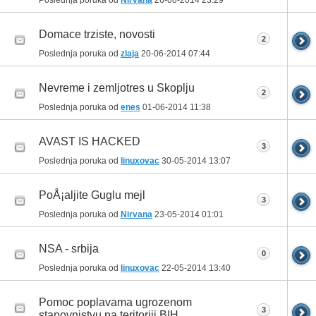
Domace trziste, novosti
2
Poslednja poruka od
zlaja
20-06-2014
07:44
Nevreme i zemljotres u Skoplju
2
Poslednja poruka od
enes
01-06-2014
11:38
AVAST IS HACKED
3
Poslednja poruka od
linuxovac
30-05-2014
13:07
PoÅ¡aljite Guglu mejl
3
Poslednja poruka od
Nirvana
23-05-2014
01:01
NSA - srbija
0
Poslednja poruka od
linuxovac
22-05-2014
13:40
Pomoc poplavama ugrozenom
3
stanovnistvu na teritoriji BIH