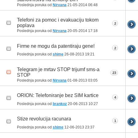
Poslednja poruka od
Nirvana
21-05-2014
06:48
Telefoni za pomoc i evakuaciju tokom
2
poplava
Poslednja poruka od
Nirvana
20-05-2014
17:18
Firme ne mogu da patentiraju gene!
2
Poslednja poruka od
shime
26-08-2013
19:21
Telegram je mrtav STOP trijumf sms-a
23
STOP
Poslednja poruka od
Nirvana
01-08-2013
03:05
ORION: Telefoniranje bez SIM kartice
4
Poslednja poruka od
brankoz
20-06-2013
10:27
Stize revolucija racunara
1
Poslednja poruka od
shime
12-06-2013
23:37