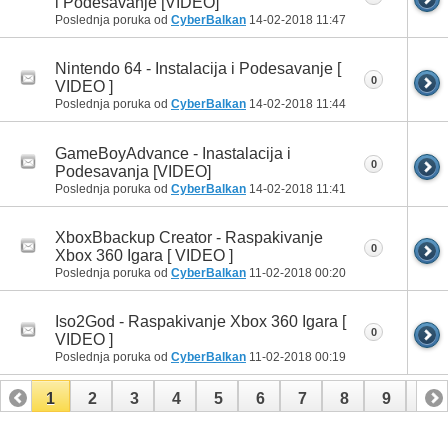
i Podesavanje [VIDEO]
Poslednja poruka od
CyberBalkan
14-02-2018
11:47
Nintendo 64 - Instalacija i Podesavanje [
0
VIDEO ]
Poslednja poruka od
CyberBalkan
14-02-2018
11:44
GameBoyAdvance - Inastalacija i
0
Podesavanja [VIDEO]
Poslednja poruka od
CyberBalkan
14-02-2018
11:41
XboxBbackup Creator - Raspakivanje
0
Xbox 360 Igara [ VIDEO ]
Poslednja poruka od
CyberBalkan
11-02-2018
00:20
Iso2God - Raspakivanje Xbox 360 Igara [
0
VIDEO ]
Poslednja poruka od
CyberBalkan
11-02-2018
00:19
1
2
3
4
5
6
7
8
9
10
11