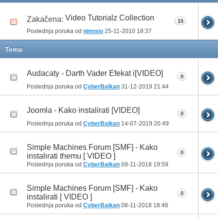
Video Tutorialz Collection
Zakačena:
15
Poslednja poruka od
ninosio
25-11-2010
18:37
Tema
Audacaty - Darth Vader Efekat i[VIDEO]
0
Poslednja poruka od
CyberBalkan
31-12-2019
21:44
Joomla - Kako instalirati [VIDEO]
0
Poslednja poruka od
CyberBalkan
14-07-2019
20:49
Simple Machines Forum [SMF] - Kako
0
instalirati themu [ VIDEO ]
Poslednja poruka od
CyberBalkan
09-11-2018
19:59
Simple Machines Forum [SMF] - Kako
0
instalirati [ VIDEO ]
Poslednja poruka od
CyberBalkan
08-11-2018
18:46