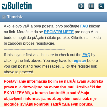
Tutorialz
Ako je ovo vaÅ¡a prva poseta, prvo pročitajte
FAQ
klikom
na link. Moraćete da se
REGISTRUJETE
pre nego Å¡to
budete mogli da piÅ¡ete i čitate poruke. Kliknite na link da
bi započeli proces registracije.
---------------------------------------------------
If this is your first visit, be sure to check out the
FAQ
by
clicking the link above. You may have to
register
before
you can post and read messages. Click the register link
above to proceed.
Postavljanje informacija kojim se naruÅ¡avaju autorska
prava nije dozvoljeno na ovom forumu! Uređivački tim
EX-YU TEAMâ„¢ foruma kontroliÅ¡e sadrÅ¾aje
objavljenih informacija, no zbog obimnosti ipak nije
moguće izvrÅ¡iti kontrolu sadrÅ¾aja svih poruka.