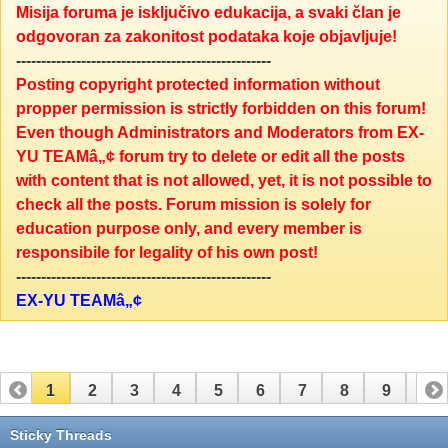
Misija foruma je isključivo edukacija, a svaki član je
odgovoran za zakonitost podataka koje objavljuje!
---------------------------------------------------
Posting copyright protected information without
propper permission is strictly forbidden on this forum!
Even though Administrators and Moderators from EX-
YU TEAMâ„¢ forum try to delete or edit all the posts
with content that is not allowed, yet, it is not possible to
check all the posts. Forum mission is solely for
education purpose only, and every member is
responsibile for legality of his own post!
---------------------------------------------------
EX-YU TEAMâ„¢
1
2
3
4
5
6
7
8
9
10
11
Sticky Threads