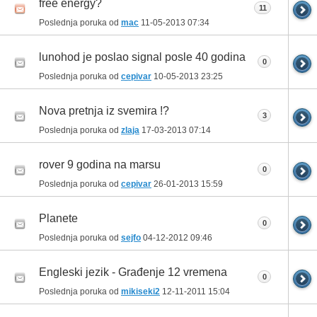
free energy?
11
Poslednja poruka od
mac
11-05-2013
07:34
lunohod je poslao signal posle 40 godina
0
Poslednja poruka od
cepivar
10-05-2013
23:25
Nova pretnja iz svemira !?
3
Poslednja poruka od
zlaja
17-03-2013
07:14
rover 9 godina na marsu
0
Poslednja poruka od
cepivar
26-01-2013
15:59
Planete
0
Poslednja poruka od
sejfo
04-12-2012
09:46
Engleski jezik - Građenje 12 vremena
0
Poslednja poruka od
mikiseki2
12-11-2011
15:04