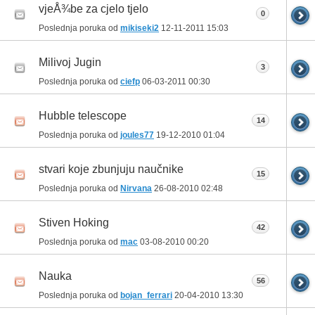
vjeÅ¾be za cjelo tjelo
0
Poslednja poruka od
mikiseki2
12-11-2011
15:03
Milivoj Jugin
3
Poslednja poruka od
ciefp
06-03-2011
00:30
Hubble telescope
14
Poslednja poruka od
joules77
19-12-2010
01:04
stvari koje zbunjuju naučnike
15
Poslednja poruka od
Nirvana
26-08-2010
02:48
Stiven Hoking
42
Poslednja poruka od
mac
03-08-2010
00:20
Nauka
56
Poslednja poruka od
bojan_ferrari
20-04-2010
13:30