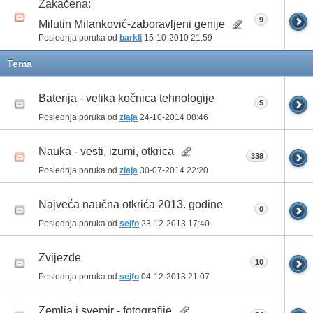
Zakačena:
9
Milutin Milanković-zaboravljeni genije
Poslednja poruka od
barkli
15-10-2010
21:59
Tema
Baterija - velika kočnica tehnologije
5
Poslednja poruka od
zlaja
24-10-2014
08:46
Nauka - vesti, izumi, otkrica
338
Poslednja poruka od
zlaja
30-07-2014
22:20
Najveća naučna otkrića 2013. godine
0
Poslednja poruka od
sejfo
23-12-2013
17:40
Zvijezde
10
Poslednja poruka od
sejfo
04-12-2013
21:07
Zemlja i svemir - fotografije