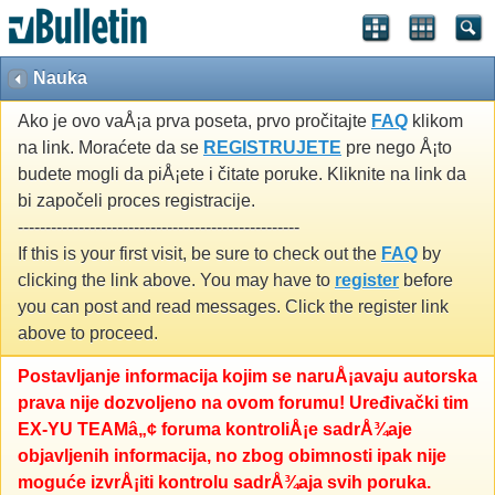
Nauka
Ako je ovo vaÅ¡a prva poseta, prvo pročitajte
FAQ
klikom
na link. Moraćete da se
REGISTRUJETE
pre nego Å¡to
budete mogli da piÅ¡ete i čitate poruke. Kliknite na link da
bi započeli proces registracije.
---------------------------------------------------
If this is your first visit, be sure to check out the
FAQ
by
clicking the link above. You may have to
register
before
you can post and read messages. Click the register link
above to proceed.
Postavljanje informacija kojim se naruÅ¡avaju autorska
prava nije dozvoljeno na ovom forumu! Uređivački tim
EX-YU TEAMâ„¢ foruma kontroliÅ¡e sadrÅ¾aje
objavljenih informacija, no zbog obimnosti ipak nije
moguće izvrÅ¡iti kontrolu sadrÅ¾aja svih poruka.