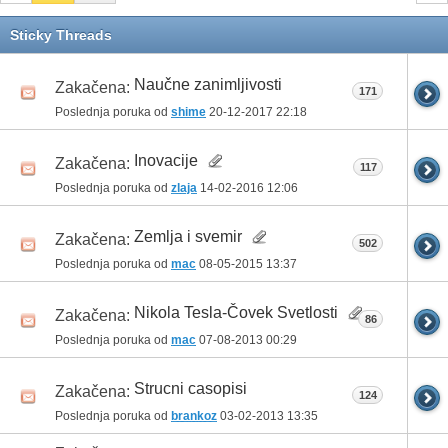
Sticky Threads
Naučne zanimljivosti
Zakačena:
171
Poslednja poruka od
shime
20-12-2017
22:18
Inovacije
Zakačena:
117
Poslednja poruka od
zlaja
14-02-2016
12:06
Zemlja i svemir
Zakačena:
502
Poslednja poruka od
mac
08-05-2015
13:37
Nikola Tesla-Čovek Svetlosti
Zakačena:
86
Poslednja poruka od
mac
07-08-2013
00:29
Strucni casopisi
Zakačena:
124
Poslednja poruka od
brankoz
03-02-2013
13:35