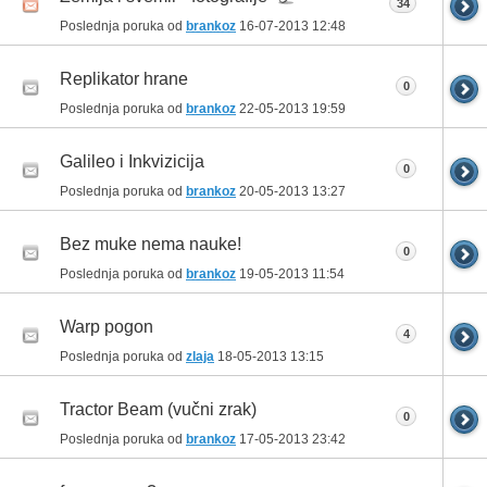
34
Poslednja poruka od
brankoz
16-07-2013
12:48
Replikator hrane
0
Poslednja poruka od
brankoz
22-05-2013
19:59
Galileo i Inkvizicija
0
Poslednja poruka od
brankoz
20-05-2013
13:27
Bez muke nema nauke!
0
Poslednja poruka od
brankoz
19-05-2013
11:54
Warp pogon
4
Poslednja poruka od
zlaja
18-05-2013
13:15
Tractor Beam (vučni zrak)
0
Poslednja poruka od
brankoz
17-05-2013
23:42