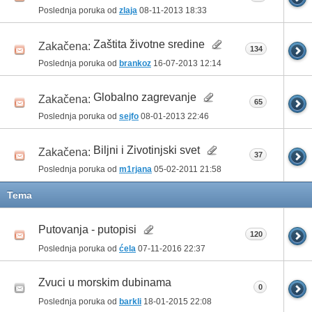
Poslednja poruka od
zlaja
08-11-2013
18:33
Zaštita životne sredine
Zakačena:
134
Poslednja poruka od
brankoz
16-07-2013
12:14
Globalno zagrevanje
Zakačena:
65
Poslednja poruka od
sejfo
08-01-2013
22:46
Biljni i Zivotinjski svet
Zakačena:
37
Poslednja poruka od
m1rjana
05-02-2011
21:58
Tema
Putovanja - putopisi
120
Poslednja poruka od
ćela
07-11-2016
22:37
Zvuci u morskim dubinama
0
Poslednja poruka od
barkli
18-01-2015
22:08