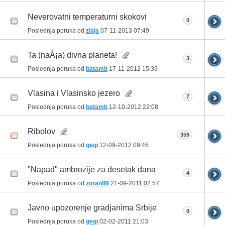
Neverovatni temperaturni skokovi
0
Poslednja poruka od
zlaja
07-11-2013
07:49
Ta (naÅ¡a) divna planeta!
3
Poslednja poruka od
batamb
17-11-2012
15:39
Vlasina i Vlasinsko jezero
7
Poslednja poruka od
batamb
12-10-2012
22:08
Ribolov
359
Poslednja poruka od
gegi
12-09-2012
09:46
"Napad" ambrozije za desetak dana
4
Poslednja poruka od
zoran89
21-09-2011
02:57
Javno upozorenje gradjanima Srbije
0
Poslednja poruka od
gegi
02-02-2011
21:03