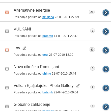
Alternativne energije
21
Poslednja poruka od
m1rjana
23-01-2011
22:59
VULKANI
1
Poslednja poruka od
batamb
14-01-2011
20:47
Lov
40
Poslednja poruka od
gegi
26-07-2010
18:10
Novo otkriće u Romulijani
0
Poslednja poruka od
shime
21-07-2010
15:44
Vulkan Ejafjalajokul Photo Gallery
2
Poslednja poruka od
batamb
22-04-2010
09:04
Globalno zahlađenje
0