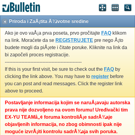
Priroda i ZaÅ¡tita Å¾ivotne sredine
Ako je ovo vaÅ¡a prva poseta, prvo pročitajte
FAQ
klikom
na link. Moraćete da se
REGISTRUJETE
pre nego Å¡to
budete mogli da piÅ¡ete i čitate poruke. Kliknite na link da
bi započeli proces registracije.
---------------------------------------------------
If this is your first visit, be sure to check out the
FAQ
by
clicking the link above. You may have to
register
before
you can post and read messages. Click the register link
above to proceed.
Postavljanje informacija kojim se naruÅ¡avaju autorska
prava nije dozvoljeno na ovom forumu! Uređivački tim
EX-YU TEAMâ„¢ foruma kontroliÅ¡e sadrÅ¾aje
objavljenih informacija, no zbog obimnosti ipak nije
moguće izvrÅ¡iti kontrolu sadrÅ¾aja svih poruka.