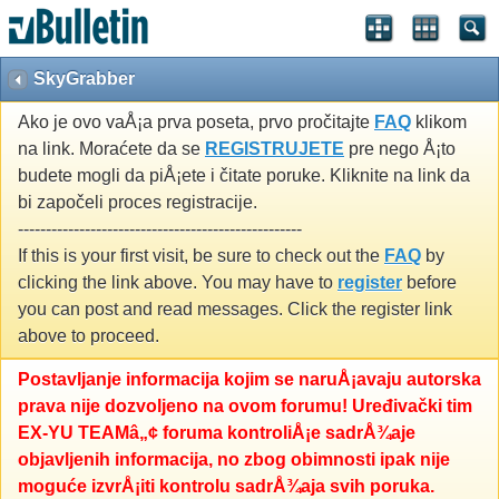
SkyGrabber
Ako je ovo vaÅ¡a prva poseta, prvo pročitajte
FAQ
klikom
na link. Moraćete da se
REGISTRUJETE
pre nego Å¡to
budete mogli da piÅ¡ete i čitate poruke. Kliknite na link da
bi započeli proces registracije.
---------------------------------------------------
If this is your first visit, be sure to check out the
FAQ
by
clicking the link above. You may have to
register
before
you can post and read messages. Click the register link
above to proceed.
Postavljanje informacija kojim se naruÅ¡avaju autorska
prava nije dozvoljeno na ovom forumu! Uređivački tim
EX-YU TEAMâ„¢ foruma kontroliÅ¡e sadrÅ¾aje
objavljenih informacija, no zbog obimnosti ipak nije
moguće izvrÅ¡iti kontrolu sadrÅ¾aja svih poruka.