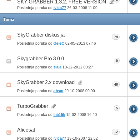
SKY GRABBER 1.3.2, FREE VERSION
Poslednja poruka od
ivica77
26-03-2008
11:00
Tema
SkyGrabber diskusija
79
Poslednja poruka od
GeleO
02-05-2013
07:46
Skygrabber Pro 3.0.0
0
Poslednja poruka od
zlaja
13-12-2012
00:27
SkyGrabber 2.x download
48
Poslednja poruka od
absat
29-10-2008
00:00
TurboGrabber
5
Poslednja poruka od
lnb15k
15-02-2008
16:40
Alicesat
12
Poslednja poruka od
ivica77
13-10-2007
22:52