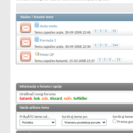
Naslov
/
Kreator teme
Auto-moto
1
2
3
...
12
Temu započeo
arpix
, 30-09-2006 22:46
Formula 1
1
2
3
...
144
Temu započeo
arpix
, 30-09-2006 22:30
Moto GP
1
2
3
...
11
Temu započeo
batamb
, 15-03-2008 21:37
Informacije o forumu i opcije
Uređivači ovog foruma
batamb
,
bok
,
zule
,
Alucard
,
sejfo
,
Softkiller
Opcije prikaza tema
PrikaÅ¾i teme od...
Sortiraj teme po:
Sortiraj teme
Prema go