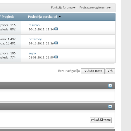
Funkcije foruma
Pretraga ovog foruma
/
Pregleda
Poslednja poruka od
ovora: 116
marconi
egleda: 892
30-12-2013,
15:34
ora: 1.432
briferboy
eda: 15.491
24-11-2013,
21:36
ovora: 106
sejfo
egleda: 774
01-09-2013,
21:59
Brza navigacija
Auto-moto
Vrh