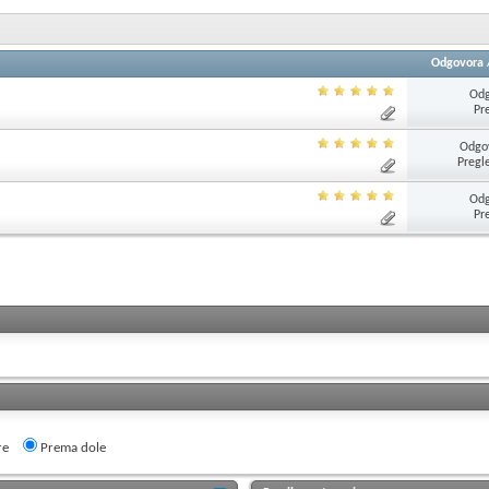
Odgovora
Odg
Pr
Odgov
Pregl
Odg
Pr
re
Prema dole