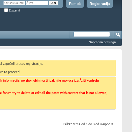
Pomoć
Registracija
Zapamti
Napredna pretraga
i započeli proces registracije.
ve to proceed.
informacija, no zbog obimnosti ipak nije moguće izvrÅ¡iti kontrolu
orum try to delete or edit all the posts with content that is not allowed,
Prikaz tema od 1 do 3 od ukupno 3