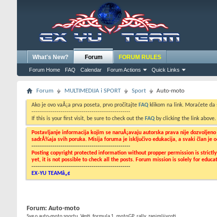
What's New?
Forum
FORUM RULES
Forum Home
FAQ
Calendar
Forum Actions
Quick Links
Forum
MULTIMEDIJA i SPORT
Sport
Auto-moto
Ako je ovo vaÅ¡a prva poseta, prvo pročitajte
FAQ
klikom na link. Moraćete da
---------------------------------------------------
If this is your first visit, be sure to check out the
FAQ
by clicking the link above
Postavljanje informacija kojim se naruÅ¡avaju autorska prava nije dozvoljen
sadrÅ¾aja svih poruka. Misija foruma je isključivo edukacija, a svaki član je
---------------------------------------------------
Posting copyright protected information without propper permission is strict
yet, it is not possible to check all the posts. Forum mission is solely for edu
---------------------------------------------------
EX-YU TEAMâ„¢
Forum:
Auto-moto
Sve o auto-moto sportu. Vesti, formula 1, motoGP, rally, zanimljivosti...