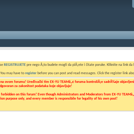
 se
REGISTRUJETE
pre nego Å¡to budete mogli da piÅ¡ete i čitate poruke. Kliknite na link da b
. You may have to
register
before you can post and read messages. Click the register link abo
o na ovom forumu! Uređivački tim EX-YU TEAMâ„¢ foruma kontroliÅ¡e sadrÅ¾aje objavljenih 
 odgovoran za zakonitost podataka koje objavljuje!
ly forbidden on this forum! Even though Administrators and Moderators from EX-YU TEAMâ„¢ f
cation purpose only, and every member is responsibile for legality of his own post!