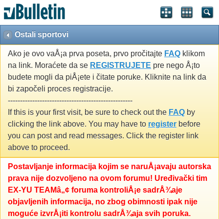
Ostali sportovi
Ako je ovo vaÅ¡a prva poseta, prvo pročitajte
FAQ
klikom
na link. Moraćete da se
REGISTRUJETE
pre nego Å¡to
budete mogli da piÅ¡ete i čitate poruke. Kliknite na link da
bi započeli proces registracije.
---------------------------------------------------
If this is your first visit, be sure to check out the
FAQ
by
clicking the link above. You may have to
register
before
you can post and read messages. Click the register link
above to proceed.
Postavljanje informacija kojim se naruÅ¡avaju autorska
prava nije dozvoljeno na ovom forumu! Uređivački tim
EX-YU TEAMâ„¢ foruma kontroliÅ¡e sadrÅ¾aje
objavljenih informacija, no zbog obimnosti ipak nije
moguće izvrÅ¡iti kontrolu sadrÅ¾aja svih poruka.