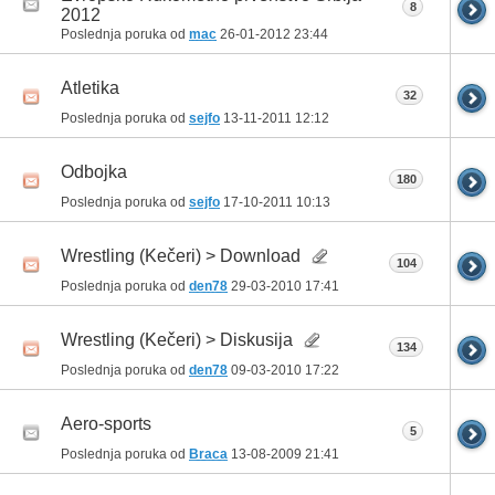
8
2012
Poslednja poruka od
mac
26-01-2012
23:44
Atletika
32
Poslednja poruka od
sejfo
13-11-2011
12:12
Odbojka
180
Poslednja poruka od
sejfo
17-10-2011
10:13
Wrestling (Kečeri) > Download
104
Poslednja poruka od
den78
29-03-2010
17:41
Wrestling (Kečeri) > Diskusija
134
Poslednja poruka od
den78
09-03-2010
17:22
Aero-sports
5
Poslednja poruka od
Braca
13-08-2009
21:41