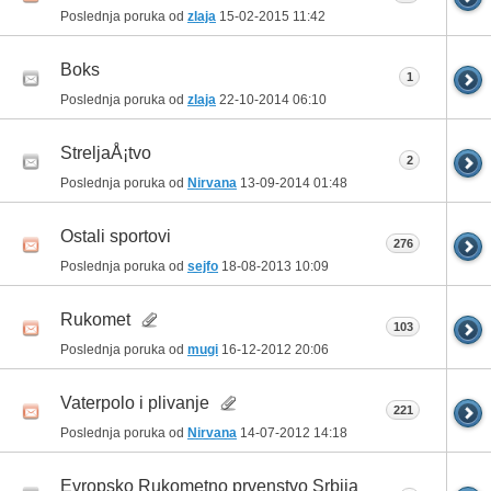
Poslednja poruka od
zlaja
15-02-2015
11:42
Boks
1
Poslednja poruka od
zlaja
22-10-2014
06:10
StreljaÅ¡tvo
2
Poslednja poruka od
Nirvana
13-09-2014
01:48
Ostali sportovi
276
Poslednja poruka od
sejfo
18-08-2013
10:09
Rukomet
103
Poslednja poruka od
mugi
16-12-2012
20:06
Vaterpolo i plivanje
221
Poslednja poruka od
Nirvana
14-07-2012
14:18
Evropsko Rukometno prvenstvo Srbija