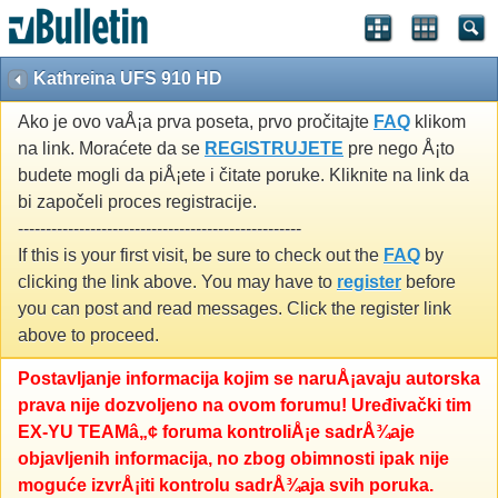
Kathreina UFS 910 HD
Ako je ovo vaÅ¡a prva poseta, prvo pročitajte
FAQ
klikom
na link. Moraćete da se
REGISTRUJETE
pre nego Å¡to
budete mogli da piÅ¡ete i čitate poruke. Kliknite na link da
bi započeli proces registracije.
---------------------------------------------------
If this is your first visit, be sure to check out the
FAQ
by
clicking the link above. You may have to
register
before
you can post and read messages. Click the register link
above to proceed.
Postavljanje informacija kojim se naruÅ¡avaju autorska
prava nije dozvoljeno na ovom forumu! Uređivački tim
EX-YU TEAMâ„¢ foruma kontroliÅ¡e sadrÅ¾aje
objavljenih informacija, no zbog obimnosti ipak nije
moguće izvrÅ¡iti kontrolu sadrÅ¾aja svih poruka.