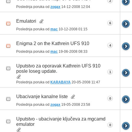
2
Poslednja poruka od
zogax
14-12-2008
12:04
Emulatori
6
Poslednja poruka od
mac
10-12-2008
01:15
Enigma 2 on the Kathrein UFS 910
4
Poslednja poruka od
mac
19-06-2008
08:33
Uputstvo za oporavak Kathrein UFS 910
posle loseg update.
1
Poslednja poruka od
KARABAYA
20-05-2008
11:47
Ubacivanje kanalne liste
0
Poslednja poruka od
zogax
19-05-2008
23:58
Uputstvo - ubacivanje ključeva za mgcamd
emulator
0