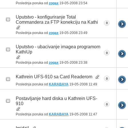
Poslednja poruka od
zogax
19-05-2008
23:54
Uputstvo - konfiguriranje Total
Commandera za FTP konekciju na Kathi
0
Poslednja poruka od
zogax
19-05-2008
23:49
Uputstvo - ubacivanje imagea programom
KathiUp
0
Poslednja poruka od
zogax
19-05-2008
23:38
Kathrein UFS-910 sa Card Readerom
0
Poslednja poruka od
KARABAYA
19-05-2008
11:49
Postavljanje hard diska u Kathrein UFS-
910
0
Poslednja poruka od
KARABAYA
19-05-2008
11:47