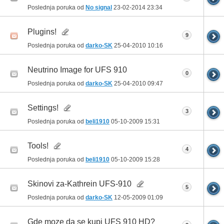
Poslednja poruka od
No signal
23-02-2014
23:34
Plugins!
9
Poslednja poruka od
darko-SK
25-04-2010
10:16
Neutrino Image for UFS 910
0
Poslednja poruka od
darko-SK
25-04-2010
09:47
Settings!
3
Poslednja poruka od
beli1910
05-10-2009
15:31
Tools!
4
Poslednja poruka od
beli1910
05-10-2009
15:28
Skinovi za-Kathrein UFS-910
5
Poslednja poruka od
darko-SK
12-05-2009
01:09
Gde moze da se kupi UFS 910 HD?