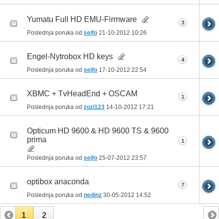
Yumatu Full HD EMU-Firmware
3
Poslednja poruka od
sejfo
21-10-2012
10:26
Engel-Nytrobox HD keys
4
Poslednja poruka od
sejfo
17-10-2012
22:54
XBMC + TvHeadEnd + OSCAM
1
Poslednja poruka od
zozi123
14-10-2012
17:21
Opticum HD 9600 & HD 9600 TS & 9600
prima
1
Poslednja poruka od
sejfo
25-07-2012
23:57
optibox anaconda
7
Poslednja poruka od
nedinz
30-05-2012
14:52
1
2