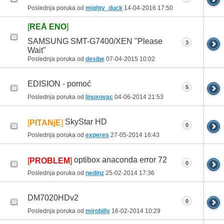
Poslednja poruka od
mighty_duck
14-04-2016
17:50
[
REÅ ENO
]
SAMSUNG SMT-G7400/XEN "Please
3
Wait"
Poslednja poruka od
desibe
07-04-2015
10:02
EDISION - pomoć
5
Poslednja poruka od
linuxovac
04-06-2014
21:53
SkyStar HD
[
PITANjE
]
0
Poslednja poruka od
experes
27-05-2014
16:43
optibox anaconda error 72
[
PROBLEM
]
0
Poslednja poruka od
nedinz
25-02-2014
17:36
DM7020HDv2
0
Poslednja poruka od
mirobilly
16-02-2014
10:29