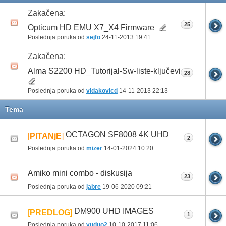
Zakačena:
25
Opticum HD EMU X7_X4 Firmware
Poslednja poruka od
sejfo
24-11-2013
19:41
Zakačena:
Alma S2200 HD_Tutorijal-Sw-liste-ključevi
28
Poslednja poruka od
vidakovicd
14-11-2013
22:13
Tema
OCTAGON SF8008 4K UHD
[
PITANjE
]
2
Poslednja poruka od
mizer
14-01-2024
10:20
Amiko mini combo - diskusija
23
Poslednja poruka od
jabre
19-06-2020
09:21
DM900 UHD IMAGES
[
PREDLOG
]
1
Poslednja poruka od
vuduo2
10-10-2017
11:06