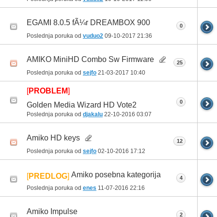
EGAMI 8.0.5 fÃ¼r DREAMBOX 900
0
Poslednja poruka od
vuduo2
09-10-2017
21:36
AMIKO MiniHD Combo Sw Firmware
25
Poslednja poruka od
sejfo
21-03-2017
10:40
[
PROBLEM
]
0
Golden Media Wizard HD Vote2
Poslednja poruka od
djakalu
22-10-2016
03:07
Amiko HD keys
12
Poslednja poruka od
sejfo
02-10-2016
17:12
Amiko posebna kategorija
[
PREDLOG
]
4
Poslednja poruka od
enes
11-07-2016
22:16
Amiko Impulse
2