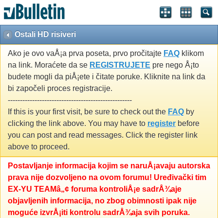
Ostali HD risiveri
Ako je ovo vaÅ¡a prva poseta, prvo pročitajte
FAQ
klikom
na link. Moraćete da se
REGISTRUJETE
pre nego Å¡to
budete mogli da piÅ¡ete i čitate poruke. Kliknite na link da
bi započeli proces registracije.
---------------------------------------------------
If this is your first visit, be sure to check out the
FAQ
by
clicking the link above. You may have to
register
before
you can post and read messages. Click the register link
above to proceed.
Postavljanje informacija kojim se naruÅ¡avaju autorska
prava nije dozvoljeno na ovom forumu! Uređivački tim
EX-YU TEAMâ„¢ foruma kontroliÅ¡e sadrÅ¾aje
objavljenih informacija, no zbog obimnosti ipak nije
moguće izvrÅ¡iti kontrolu sadrÅ¾aja svih poruka.