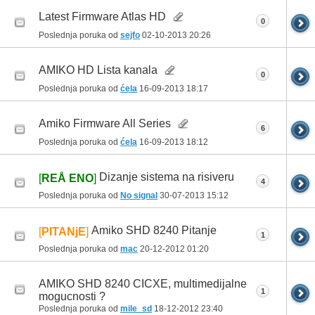
Latest Firmware Atlas HD
0
Poslednja poruka od
sejfo
02-10-2013
20:26
AMIKO HD Lista kanala
0
Poslednja poruka od
ćela
16-09-2013
18:17
Amiko Firmware All Series
6
Poslednja poruka od
ćela
16-09-2013
18:12
Dizanje sistema na risiveru
[
REÅ ENO
]
4
Poslednja poruka od
No signal
30-07-2013
15:12
Amiko SHD 8240 Pitanje
[
PITANjE
]
1
Poslednja poruka od
mac
20-12-2012
01:20
AMIKO SHD 8240 CICXE, multimedijalne
1
mogucnosti ?
Poslednja poruka od
mile_sd
18-12-2012
23:40