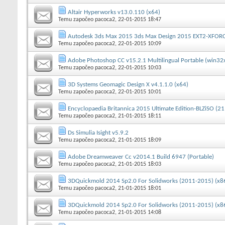
Altair Hyperworks v13.0.110 (x64)
Temu započeo
pacoca2
, 22-01-2015 18:47
Autodesk 3ds Max 2015 3ds Max Design 2015 EXT2-XFOR
Temu započeo
pacoca2
, 22-01-2015 10:09
Adobe Photoshop CC v15.2.1 Multilingual Portable (win32
Temu započeo
pacoca2
, 22-01-2015 10:03
3D Systems Geomagic Design X v4.1.1.0 (x64)
Temu započeo
pacoca2
, 22-01-2015 10:01
Encyclopaedia Britannica 2015 Ultimate Edition-BLZiSO (2
Temu započeo
pacoca2
, 21-01-2015 18:11
Ds Simulia Isight v5.9.2
Temu započeo
pacoca2
, 21-01-2015 18:09
Adobe Dreamweaver Cc v2014.1 Build 6947 (Portable)
Temu započeo
pacoca2
, 21-01-2015 18:03
3DQuickmold 2014 Sp2.0 For Solidworks (2011-2015) (x8
Temu započeo
pacoca2
, 21-01-2015 18:01
3DQuickmold 2014 Sp2.0 For Solidworks (2011-2015) (x8
Temu započeo
pacoca2
, 21-01-2015 14:08