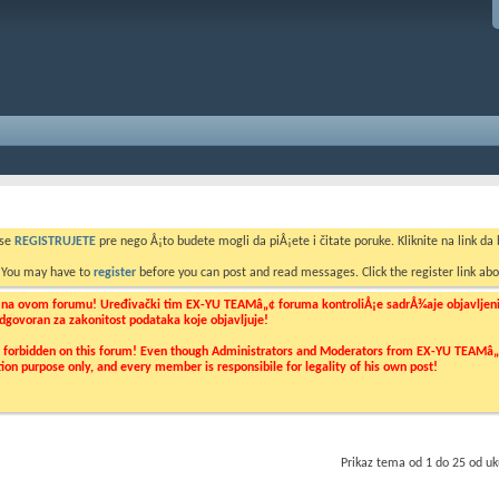
 se
REGISTRUJETE
pre nego Å¡to budete mogli da piÅ¡ete i čitate poruke. Kliknite na link da b
. You may have to
register
before you can post and read messages. Click the register link abo
o na ovom forumu! Uređivački tim EX-YU TEAMâ„¢ foruma kontroliÅ¡e sadrÅ¾aje objavljenih 
 odgovoran za zakonitost podataka koje objavljuje!
ly forbidden on this forum! Even though Administrators and Moderators from EX-YU TEAMâ„¢ f
cation purpose only, and every member is responsibile for legality of his own post!
Prikaz tema od 1 do 25 od u