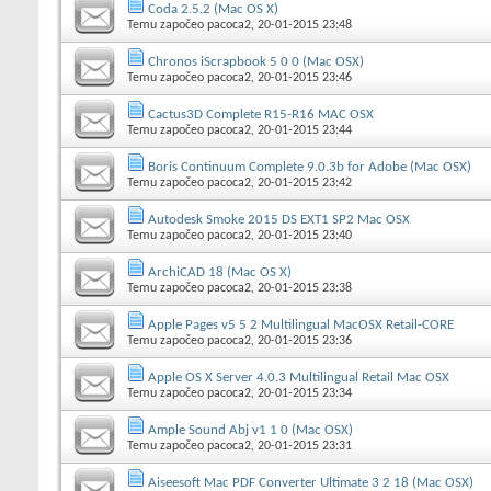
Coda 2.5.2 (Mac OS X)
Temu započeo
pacoca2
, 20-01-2015 23:48
Chronos iScrapbook 5 0 0 (Mac OSX)
Temu započeo
pacoca2
, 20-01-2015 23:46
Cactus3D Complete R15-R16 MAC OSX
Temu započeo
pacoca2
, 20-01-2015 23:44
Boris Continuum Complete 9.0.3b for Adobe (Mac OSX)
Temu započeo
pacoca2
, 20-01-2015 23:42
Autodesk Smoke 2015 DS EXT1 SP2 Mac OSX
Temu započeo
pacoca2
, 20-01-2015 23:40
ArchiCAD 18 (Mac OS X)
Temu započeo
pacoca2
, 20-01-2015 23:38
Apple Pages v5 5 2 Multilingual MacOSX Retail-CORE
Temu započeo
pacoca2
, 20-01-2015 23:36
Apple OS X Server 4.0.3 Multilingual Retail Mac OSX
Temu započeo
pacoca2
, 20-01-2015 23:34
Ample Sound Abj v1 1 0 (Mac OSX)
Temu započeo
pacoca2
, 20-01-2015 23:31
Aiseesoft Mac PDF Converter Ultimate 3 2 18 (Mac OSX)