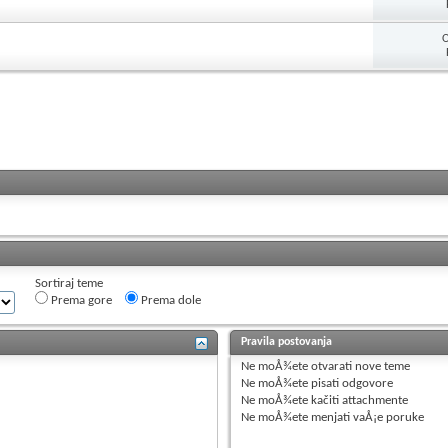
O
Sortiraj teme
Prema gore
Prema dole
Pravila postovanja
Ne moÅ¾ete
otvarati nove teme
Ne moÅ¾ete
pisati odgovore
Ne moÅ¾ete
kačiti attachmente
Ne moÅ¾ete
menjati vaÅ¡e poruke