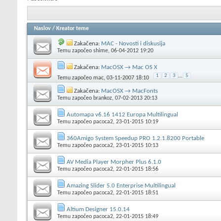
Naslov
/
Kreator teme
Zakačena:
MAC - Novosti i diskusija
Temu započeo
shime
, 06-04-2012 19:20
Zakačena:
MacOSX → Mac OS X
1
2
3
...
5
Temu započeo
mac
, 03-11-2007 18:10
Zakačena:
MacOSX → MacFonts
Temu započeo
brankoz
, 07-02-2013 20:13
Automapa v6.16 1412 Europa Multilingual
Temu započeo
pacoca2
, 23-01-2015 10:19
360Amigo System Speedup PRO 1.2.1.8200 Portable
Temu započeo
pacoca2
, 23-01-2015 10:13
AV Media Player Morpher Plus 6.1.0
Temu započeo
pacoca2
, 22-01-2015 18:56
Amazing Slider 5.0 Enterprise Multilingual
Temu započeo
pacoca2
, 22-01-2015 18:51
Altium Designer 15.0.14
Temu započeo
pacoca2
, 22-01-2015 18:49