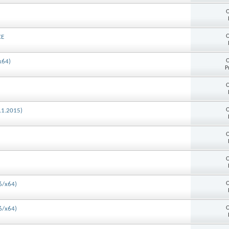
O
O
CE
O
x64)
P
O
O
1.1.2015)
O
O
O
6/x64)
O
6/x64)