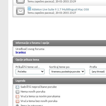
Temu započeo
pacoca2
, 20-01-2015 23:29
Ableton Live Suite 9.1.7 Multilingual Mac OSX
Temu započeo
pacoca2
, 20-01-2015 23:27
Informacije o forumu i opcije
Uređivači ovog foruma
brankoz
Opcije prikaza tema
PrikaÅ¾i teme od...
Sortiraj teme po:
Prefix
Legenda
SadrÅ¾i nepročitane poruke
Nema novih poruka
Vruća tema sa novim porukama
Vruća tema bez novih poruka
Tema je zatvorena