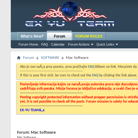
What's New?
Forum
FORUM RULES
Forum Home
FAQ
Calendar
Forum Actions
Quick Links
Forum
SOFTWARE
Mac Software
Ako je ovo vaÅ¡a prva poseta, prvo pročitajte
FAQ
klikom na link. Moraćete da
---------------------------------------------------
If this is your first visit, be sure to check out the
FAQ
by clicking the link above
Postavljanje informacija kojim se naruÅ¡avaju autorska prava nije dozvoljen
sadrÅ¾aja svih poruka. Misija foruma je isključivo edukacija, a svaki član je
---------------------------------------------------
Posting copyright protected information without propper permission is strict
yet, it is not possible to check all the posts. Forum mission is solely for edu
---------------------------------------------------
EX-YU TEAMâ„¢
Forum:
Mac Software
Mac Software