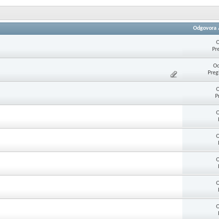
Odgovora
O
Pr
Od
Preg
O
P
O
O
O
O
O