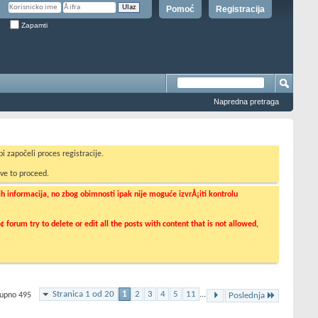
Pomoć
Registracija
Zapamti
Napredna pretraga
i započeli proces registracije.
ve to proceed.
informacija, no zbog obimnosti ipak nije moguće izvrÅ¡iti kontrolu
orum try to delete or edit all the posts with content that is not allowed,
Stranica 1 od 20
1
2
3
4
5
11
...
kupno 495
Poslednja