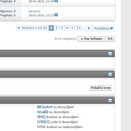
Pregleda: 4
20-01-2015,
23:29
dgovora: 0
pacoca2
Pregleda: 6
20-01-2015,
23:27
Stranica 1 od 20
1
2
3
4
5
11
...
Poslednja
Brza navigacija
Mac Software
Vrh
BB kodovi
su
dozvoljeni
Smajliji
su
dozvoljeni
[IMG]
kodovi su
dozvoljeni
[VIDEO]
code is
dozvoljeni
HTML kodovi su
nedozvoljeni