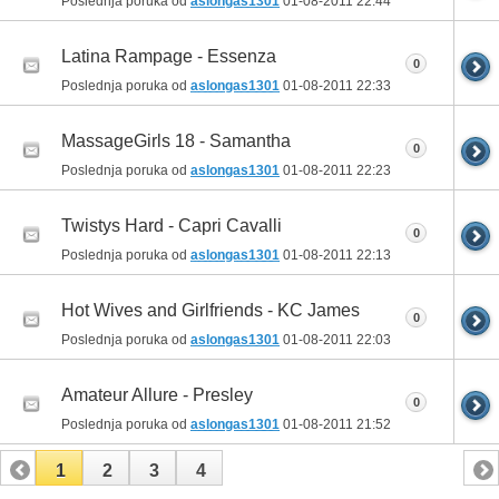
Poslednja poruka od
aslongas1301
01-08-2011
22:44
Latina Rampage - Essenza
0
Poslednja poruka od
aslongas1301
01-08-2011
22:33
MassageGirls 18 - Samantha
0
Poslednja poruka od
aslongas1301
01-08-2011
22:23
Twistys Hard - Capri Cavalli
0
Poslednja poruka od
aslongas1301
01-08-2011
22:13
Hot Wives and Girlfriends - KC James
0
Poslednja poruka od
aslongas1301
01-08-2011
22:03
Amateur Allure - Presley
0
Poslednja poruka od
aslongas1301
01-08-2011
21:52
1
2
3
4