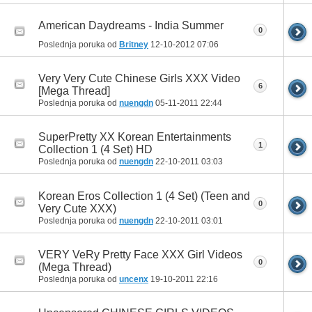
American Daydreams - India Summer
0
Poslednja poruka od
Britney
12-10-2012
07:06
Very Very Cute Chinese Girls XXX Video
6
[Mega Thread]
Poslednja poruka od
nuengdn
05-11-2011
22:44
SuperPretty XX Korean Entertainments
1
Collection 1 (4 Set) HD
Poslednja poruka od
nuengdn
22-10-2011
03:03
Korean Eros Collection 1 (4 Set) (Teen and
0
Very Cute XXX)
Poslednja poruka od
nuengdn
22-10-2011
03:01
VERY VeRy Pretty Face XXX Girl Videos
0
(Mega Thread)
Poslednja poruka od
uncenx
19-10-2011
22:16