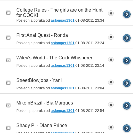
College Rules - The girls are on the Hunt
0
for COCK!
Poslednja poruka od
aslongas1301
01-08-2011
23:34
First Anal Quest - Ronda
0
Poslednja poruka od
aslongas1301
01-08-2011
23:24
Wifey's World - The Cock Whisperer
0
Poslednja poruka od
aslongas1301
01-08-2011
23:14
StreetBlowjobs - Yani
0
Poslednja poruka od
aslongas1301
01-08-2011
23:04
MikeInBrazil - Bia Marques
0
Poslednja poruka od
aslongas1301
01-08-2011
22:54
Shady PI - Diana Prince
0