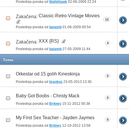
Poslednja poruka od
NightHawk
02-06-2009
22:24
Classic-Retro-Vintage Movies
Zakačena:
12
Poslednja poruka od
batamb
01-06-2009
00:54
XXX {RS}
Zakačena:
4
Poslednja poruka od
batamb
27-05-2009
11:44
Tema
Orkestar od 15 golih Kineskinja
0
Poslednja poruka od
brankoz
23-05-2013
13:30
Baby Got Boobs - Christy Mack
0
Poslednja poruka od
Britney
15-11-2012
00:38
My First Sex Teacher - Jayden Jaymes
0
Poslednja poruka od
Britney
12-10-2012
13:58