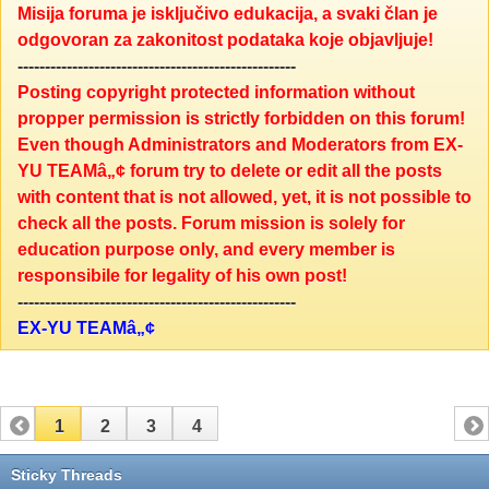
Misija foruma je isključivo edukacija, a svaki član je
odgovoran za zakonitost podataka koje objavljuje!
---------------------------------------------------
Posting copyright protected information without
propper permission is strictly forbidden on this forum!
Even though Administrators and Moderators from EX-
YU TEAMâ„¢ forum try to delete or edit all the posts
with content that is not allowed, yet, it is not possible to
check all the posts. Forum mission is solely for
education purpose only, and every member is
responsibile for legality of his own post!
---------------------------------------------------
EX-YU TEAMâ„¢
1
2
3
4
Sticky Threads