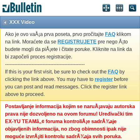
XXX Video
Ako je ovo vaÅ¡a prva poseta, prvo pročitajte
FAQ
klikom
na link. Moraćete da se
REGISTRUJETE
pre nego Å¡to
budete mogli da piÅ¡ete i čitate poruke. Kliknite na link da
bi započeli proces registracije.
---------------------------------------------------
If this is your first visit, be sure to check out the
FAQ
by
clicking the link above. You may have to
register
before
you can post and read messages. Click the register link
above to proceed.
Postavljanje informacija kojim se naruÅ¡avaju autorska
prava nije dozvoljeno na ovom forumu! Uređivački tim
EX-YU TEAMâ„¢ foruma kontroliÅ¡e sadrÅ¾aje
objavljenih informacija, no zbog obimnosti ipak nije
moguće izvrÅ¡iti kontrolu sadrÅ¾aja svih poruka.