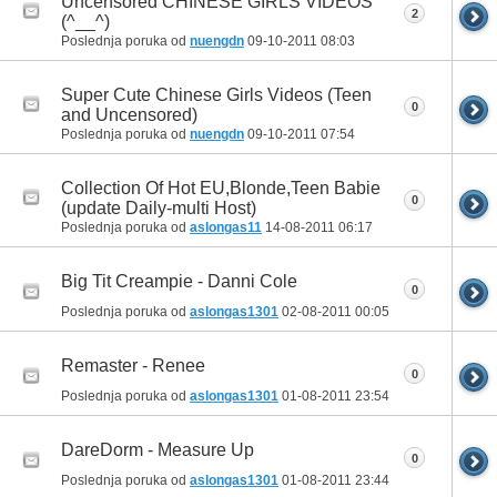
Uncensored CHINESE GIRLS VIDEOS
2
(^__^)
Poslednja poruka od
nuengdn
09-10-2011
08:03
Super Cute Chinese Girls Videos (Teen
0
and Uncensored)
Poslednja poruka od
nuengdn
09-10-2011
07:54
Collection Of Hot EU,Blonde,Teen Babie
0
(update Daily-multi Host)
Poslednja poruka od
aslongas11
14-08-2011
06:17
Big Tit Creampie - Danni Cole
0
Poslednja poruka od
aslongas1301
02-08-2011
00:05
Remaster - Renee
0
Poslednja poruka od
aslongas1301
01-08-2011
23:54
DareDorm - Measure Up
0
Poslednja poruka od
aslongas1301
01-08-2011
23:44