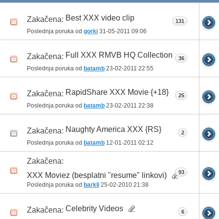
Best XXX video clip
Zakačena:
131
Poslednja poruka od
gorki
31-05-2011
09:06
Full XXX RMVB HQ Collection
Zakačena:
36
Poslednja poruka od
batamb
23-02-2011
22:55
RapidShare XXX Movie {+18}
Zakačena:
25
Poslednja poruka od
batamb
23-02-2011
22:38
Naughty America XXX {RS}
Zakačena:
2
Poslednja poruka od
batamb
12-01-2011
02:12
Zakačena:
93
XXX Moviez (besplatni "resume" linkovi)
Poslednja poruka od
barkli
25-02-2010
21:38
Celebrity Videos
Zakačena:
6