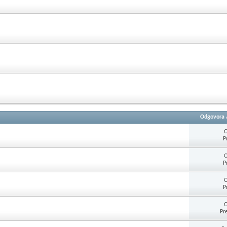
Odgovora
O
P
O
P
O
P
O
Pr