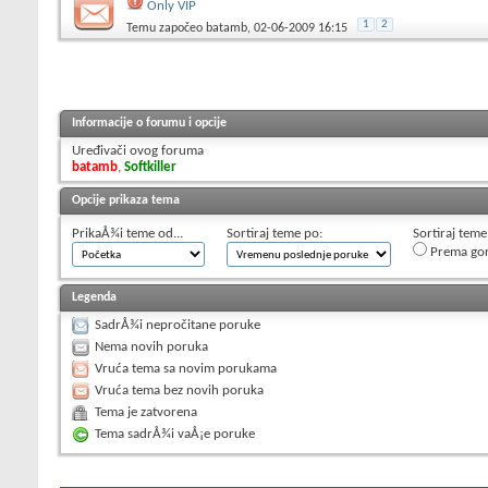
Only VIP
1
2
Temu započeo
batamb
, 02-06-2009 16:15
Informacije o forumu i opcije
Uređivači ovog foruma
batamb
,
Softkiller
Opcije prikaza tema
PrikaÅ¾i teme od...
Sortiraj teme po:
Sortiraj teme
Prema go
Legenda
SadrÅ¾i nepročitane poruke
Nema novih poruka
Vruća tema sa novim porukama
Vruća tema bez novih poruka
Tema je zatvorena
Tema sadrÅ¾i vaÅ¡e poruke