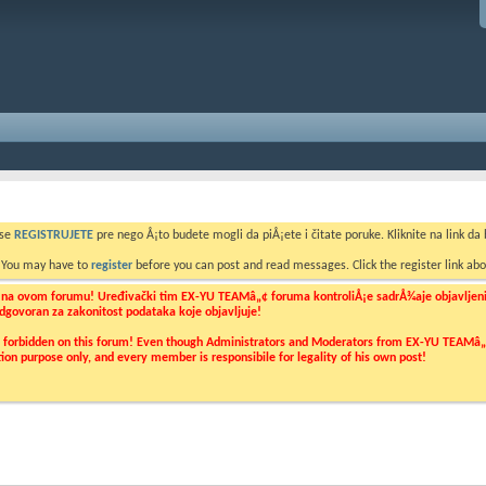
 se
REGISTRUJETE
pre nego Å¡to budete mogli da piÅ¡ete i čitate poruke. Kliknite na link da b
. You may have to
register
before you can post and read messages. Click the register link abo
o na ovom forumu! Uređivački tim EX-YU TEAMâ„¢ foruma kontroliÅ¡e sadrÅ¾aje objavljenih 
 odgovoran za zakonitost podataka koje objavljuje!
ly forbidden on this forum! Even though Administrators and Moderators from EX-YU TEAMâ„¢ f
cation purpose only, and every member is responsibile for legality of his own post!