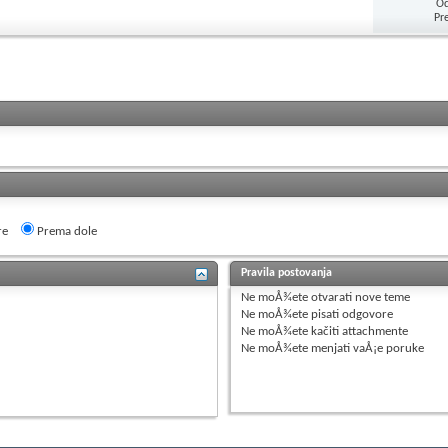
Od
Pr
re
Prema dole
Pravila postovanja
Ne moÅ¾ete
otvarati nove teme
Ne moÅ¾ete
pisati odgovore
Ne moÅ¾ete
kačiti attachmente
Ne moÅ¾ete
menjati vaÅ¡e poruke