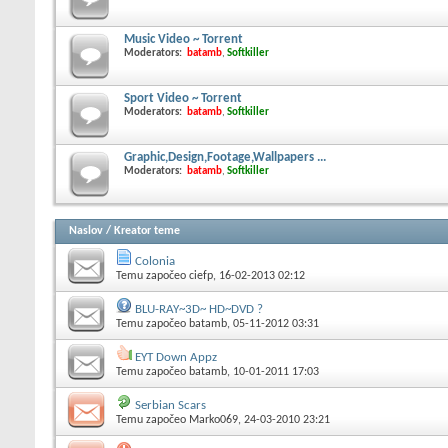
Music Video ~ Torrent
Moderators:
batamb
,
Softkiller
Sport Video ~ Torrent
Moderators:
batamb
,
Softkiller
Graphic,Design,Footage,Wallpapers ...
Moderators:
batamb
,
Softkiller
Naslov
/
Kreator teme
Colonia
Temu započeo
ciefp
, 16-02-2013 02:12
BLU-RAY~3D~ HD~DVD ?
Temu započeo
batamb
, 05-11-2012 03:31
EYT Down Appz
Temu započeo
batamb
, 10-01-2011 17:03
Serbian Scars
Temu započeo
Marko069
, 24-03-2010 23:21