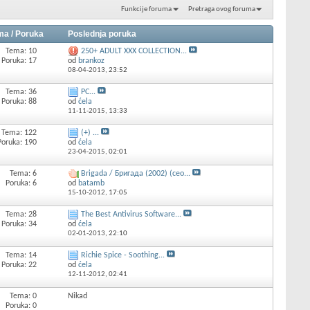
Funkcije foruma
Pretraga ovog foruma
ma / Poruka
Poslednja poruka
Tema: 10
250+ ADULT XXX COLLECTION...
Poruka: 17
od
brankoz
08-04-2013,
23:52
Tema: 36
PC...
Poruka: 88
od
ćela
11-11-2015,
13:33
Tema: 122
(+) ...
Poruka: 190
od
ćela
23-04-2015,
02:01
Tema: 6
Brigada / Бригада (2002) (ceo...
Poruka: 6
od
batamb
15-10-2012,
17:05
Tema: 28
The Best Antivirus Software...
Poruka: 34
od
ćela
02-01-2013,
22:10
Tema: 14
Richie Spice - Soothing...
Poruka: 22
od
ćela
12-11-2012,
02:41
Tema: 0
Nikad
Poruka: 0