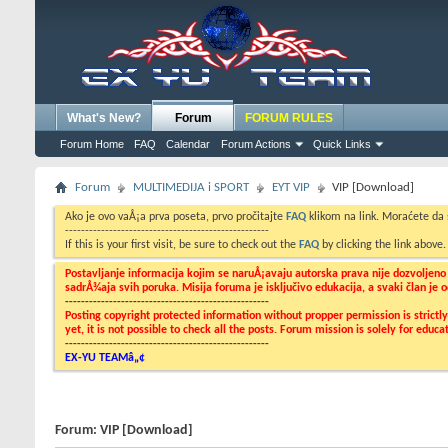
What's New?
Forum
FORUM RULES
Forum Home
FAQ
Calendar
Forum Actions
Quick Links
Forum
MULTIMEDIJA i SPORT
EYT VIP
VIP [Download]
Ako je ovo vaÅ¡a prva poseta, prvo pročitajte
FAQ
klikom na link. Moraćete da
---------------------------------------------------
If this is your first visit, be sure to check out the
FAQ
by clicking the link above
Postavljanje informacija kojim se naruÅ¡avaju autorska prava nije dozvoljen
sadrÅ¾aja svih poruka. Misija foruma je isključivo edukacija, a svaki član je
---------------------------------------------------
Posting copyright protected information without propper permission is strict
yet, it is not possible to check all the posts. Forum mission is solely for edu
---------------------------------------------------
EX-YU TEAMâ„¢
Forum:
VIP [Download]