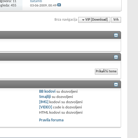
govora: 11
batamb
egleda: 455
03-06-2009,
00:49
Brza navigacija
VIP [Download]
Vrh
BB kodovi
su
dozvoljeni
Smajliji
su
dozvoljeni
[IMG]
kodovi su
dozvoljeni
[VIDEO]
code is
dozvoljeni
HTML kodovi su
dozvoljeni
Pravila foruma