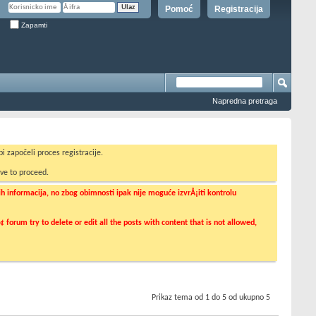
Pomoć
Registracija
Zapamti
Napredna pretraga
i započeli proces registracije.
ve to proceed.
informacija, no zbog obimnosti ipak nije moguće izvrÅ¡iti kontrolu
orum try to delete or edit all the posts with content that is not allowed,
Prikaz tema od 1 do 5 od ukupno 5