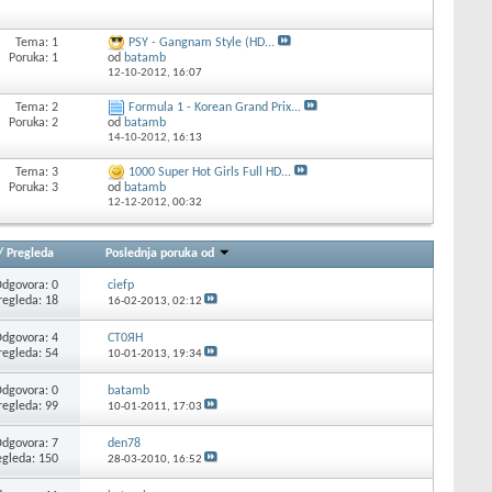
Tema: 1
PSY - Gangnam Style (HD...
Poruka: 1
od
batamb
12-10-2012,
16:07
Tema: 2
Formula 1 - Korean Grand Prix...
Poruka: 2
od
batamb
14-10-2012,
16:13
Tema: 3
1000 Super Hot Girls Full HD...
Poruka: 3
od
batamb
12-12-2012,
00:32
/
Pregleda
Poslednja poruka od
dgovora: 0
ciefp
regleda: 18
16-02-2013,
02:12
dgovora: 4
CT0ЯH
regleda: 54
10-01-2013,
19:34
dgovora: 0
batamb
regleda: 99
10-01-2011,
17:03
dgovora: 7
den78
egleda: 150
28-03-2010,
16:52