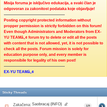
Misija foruma je isključivo edukacija, a svaki član je
odgovoran za zakonitost podataka koje objavljuje!
---------------------------------------------------
Posting copyright protected information without
propper permission is strictly forbidden on this forum!
Even though Administrators and Moderators from EX-
YU TEAMâ„¢ forum try to delete or edit all the posts
with content that is not allowed, yet, it is not possible to
check all the posts. Forum mission is solely for
education purpose only, and every member is
responsibile for legality of his own post!
---------------------------------------------------
EX-YU TEAMâ„¢
Sticky Threads
Saobracaj {INFO}
Zakačena:
129