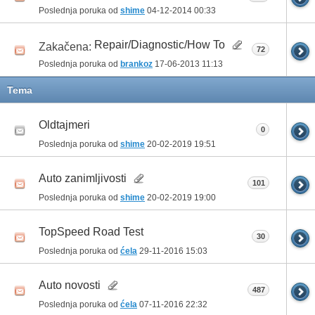
Poslednja poruka od
shime
04-12-2014
00:33
Repair/Diagnostic/How To
Zakačena:
72
Poslednja poruka od
brankoz
17-06-2013
11:13
Tema
Oldtajmeri
0
Poslednja poruka od
shime
20-02-2019
19:51
Auto zanimljivosti
101
Poslednja poruka od
shime
20-02-2019
19:00
TopSpeed Road Test
30
Poslednja poruka od
ćela
29-11-2016
15:03
Auto novosti
487
Poslednja poruka od
ćela
07-11-2016
22:32