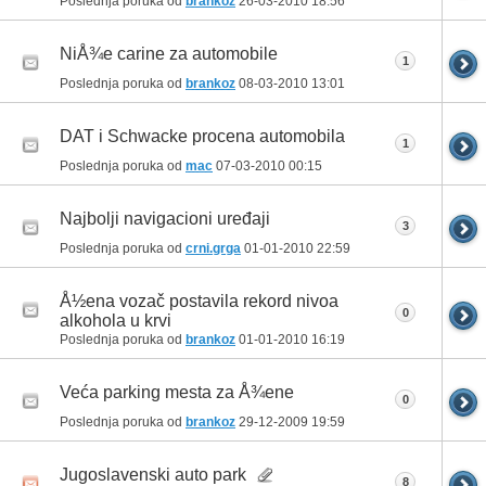
Poslednja poruka od
brankoz
26-03-2010
18:56
NiÅ¾e carine za automobile
1
Poslednja poruka od
brankoz
08-03-2010
13:01
DAT i Schwacke procena automobila
1
Poslednja poruka od
mac
07-03-2010
00:15
Najbolji navigacioni uređaji
3
Poslednja poruka od
crni.grga
01-01-2010
22:59
Å½ena vozač postavila rekord nivoa
0
alkohola u krvi
Poslednja poruka od
brankoz
01-01-2010
16:19
Veća parking mesta za Å¾ene
0
Poslednja poruka od
brankoz
29-12-2009
19:59
Jugoslavenski auto park
8