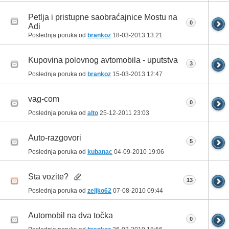
Petlja i pristupne saobraćajnice Mostu na
0
Adi
Poslednja poruka od
brankoz
18-03-2013
13:21
Kupovina polovnog avtomobila - uputstva
3
Poslednja poruka od
brankoz
15-03-2013
12:47
vag-com
0
Poslednja poruka od
alto
25-12-2011
23:03
Auto-razgovori
5
Poslednja poruka od
kubanac
04-09-2010
19:06
Sta vozite?
13
Poslednja poruka od
zeljko62
07-08-2010
09:44
Automobil na dva točka
0