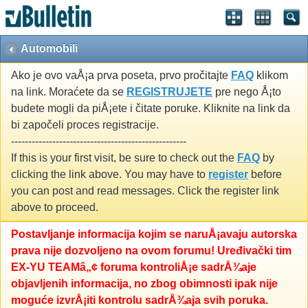
Automobili
Ako je ovo vaÅ¡a prva poseta, prvo pročitajte
FAQ
klikom
na link. Moraćete da se
REGISTRUJETE
pre nego Å¡to
budete mogli da piÅ¡ete i čitate poruke. Kliknite na link da
bi započeli proces registracije.
---------------------------------------------------
If this is your first visit, be sure to check out the
FAQ
by
clicking the link above. You may have to
register
before
you can post and read messages. Click the register link
above to proceed.
Postavljanje informacija kojim se naruÅ¡avaju autorska
prava nije dozvoljeno na ovom forumu! Uređivački tim
EX-YU TEAMâ„¢ foruma kontroliÅ¡e sadrÅ¾aje
objavljenih informacija, no zbog obimnosti ipak nije
moguće izvrÅ¡iti kontrolu sadrÅ¾aja svih poruka.