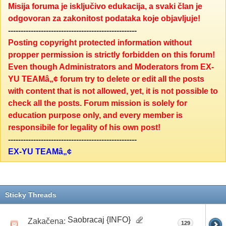
Misija foruma je isključivo edukacija, a svaki član je
odgovoran za zakonitost podataka koje objavljuje!
---------------------------------------------------
Posting copyright protected information without
propper permission is strictly forbidden on this forum!
Even though Administrators and Moderators from EX-
YU TEAMâ„¢ forum try to delete or edit all the posts
with content that is not allowed, yet, it is not possible to
check all the posts. Forum mission is solely for
education purpose only, and every member is
responsibile for legality of his own post!
---------------------------------------------------
EX-YU TEAMâ„¢
Sticky Threads
Saobracaj {INFO}
Zakačena:
129