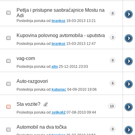
Petlja i pristupne saobraćajnice Mostu na
0
Adi
Poslednja poruka od
brankoz
18-03-2013
13:21
Kupovina polovnog avtomobila - uputstva
3
Poslednja poruka od
brankoz
15-03-2013
12:47
vag-com
0
Poslednja poruka od
alto
25-12-2011
23:03
Auto-razgovori
5
Poslednja poruka od
kubanac
04-09-2010
19:06
Sta vozite?
13
Poslednja poruka od
zeljko62
07-08-2010
09:44
Automobil na dva točka
0