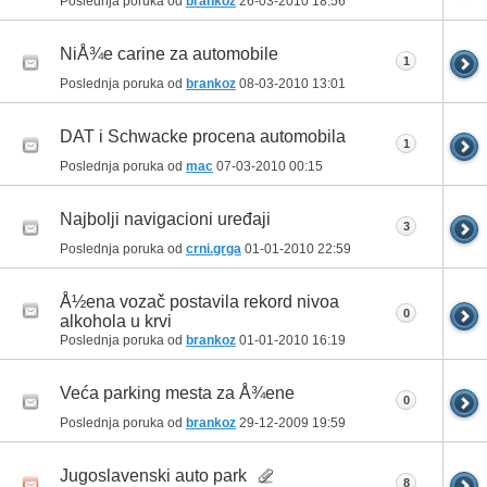
Poslednja poruka od
brankoz
26-03-2010
18:56
NiÅ¾e carine za automobile
1
Poslednja poruka od
brankoz
08-03-2010
13:01
DAT i Schwacke procena automobila
1
Poslednja poruka od
mac
07-03-2010
00:15
Najbolji navigacioni uređaji
3
Poslednja poruka od
crni.grga
01-01-2010
22:59
Å½ena vozač postavila rekord nivoa
0
alkohola u krvi
Poslednja poruka od
brankoz
01-01-2010
16:19
Veća parking mesta za Å¾ene
0
Poslednja poruka od
brankoz
29-12-2009
19:59
Jugoslavenski auto park
8