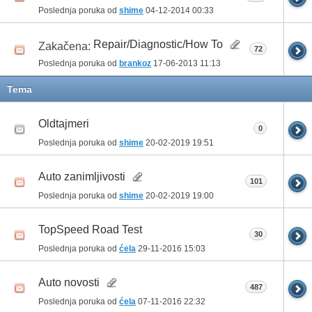
Poslednja poruka od
shime
04-12-2014
00:33
Repair/Diagnostic/How To
Zakačena:
72
Poslednja poruka od
brankoz
17-06-2013
11:13
Tema
Oldtajmeri
0
Poslednja poruka od
shime
20-02-2019
19:51
Auto zanimljivosti
101
Poslednja poruka od
shime
20-02-2019
19:00
TopSpeed Road Test
30
Poslednja poruka od
ćela
29-11-2016
15:03
Auto novosti
487
Poslednja poruka od
ćela
07-11-2016
22:32