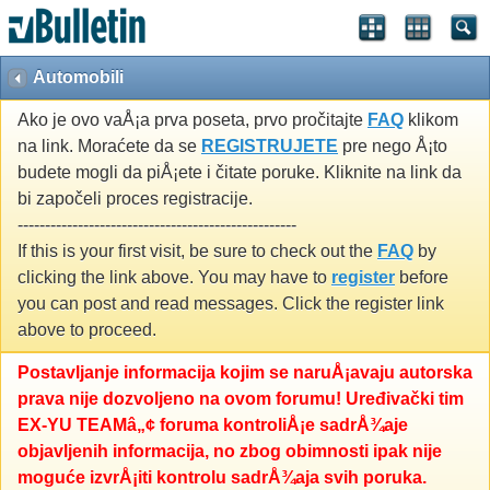
Automobili
Ako je ovo vaÅ¡a prva poseta, prvo pročitajte
FAQ
klikom
na link. Moraćete da se
REGISTRUJETE
pre nego Å¡to
budete mogli da piÅ¡ete i čitate poruke. Kliknite na link da
bi započeli proces registracije.
---------------------------------------------------
If this is your first visit, be sure to check out the
FAQ
by
clicking the link above. You may have to
register
before
you can post and read messages. Click the register link
above to proceed.
Postavljanje informacija kojim se naruÅ¡avaju autorska
prava nije dozvoljeno na ovom forumu! Uređivački tim
EX-YU TEAMâ„¢ foruma kontroliÅ¡e sadrÅ¾aje
objavljenih informacija, no zbog obimnosti ipak nije
moguće izvrÅ¡iti kontrolu sadrÅ¾aja svih poruka.