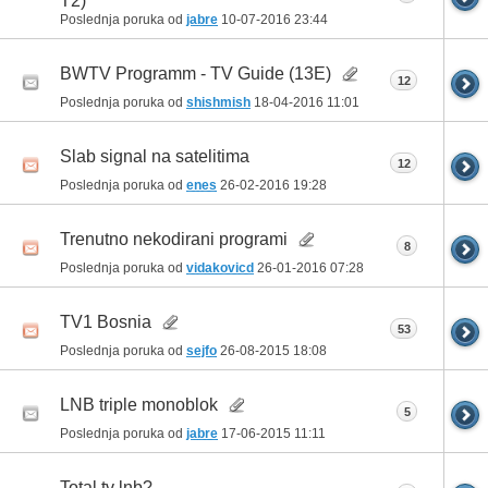
T2)
Poslednja poruka od
jabre
10-07-2016
23:44
BWTV Programm - TV Guide (13E)
12
Poslednja poruka od
shishmish
18-04-2016
11:01
Slab signal na satelitima
12
Poslednja poruka od
enes
26-02-2016
19:28
Trenutno nekodirani programi
8
Poslednja poruka od
vidakovicd
26-01-2016
07:28
TV1 Bosnia
53
Poslednja poruka od
sejfo
26-08-2015
18:08
LNB triple monoblok
5
Poslednja poruka od
jabre
17-06-2015
11:11
Total tv lnb?