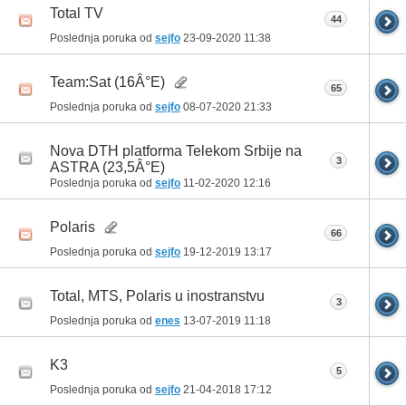
Total TV
44
Poslednja poruka od
sejfo
23-09-2020
11:38
Team:Sat (16Â°E)
65
Poslednja poruka od
sejfo
08-07-2020
21:33
Nova DTH platforma Telekom Srbije na
3
ASTRA (23,5Â°E)
Poslednja poruka od
sejfo
11-02-2020
12:16
Polaris
66
Poslednja poruka od
sejfo
19-12-2019
13:17
Total, MTS, Polaris u inostranstvu
3
Poslednja poruka od
enes
13-07-2019
11:18
K3
5
Poslednja poruka od
sejfo
21-04-2018
17:12