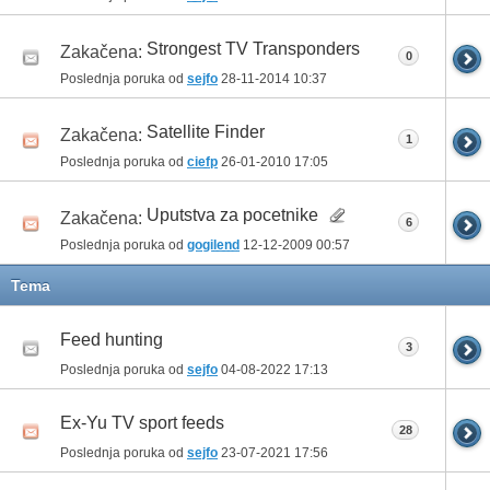
Strongest TV Transponders
Zakačena:
0
Poslednja poruka od
sejfo
28-11-2014
10:37
Satellite Finder
Zakačena:
1
Poslednja poruka od
ciefp
26-01-2010
17:05
Uputstva za pocetnike
Zakačena:
6
Poslednja poruka od
gogilend
12-12-2009
00:57
Tema
Feed hunting
3
Poslednja poruka od
sejfo
04-08-2022
17:13
Ex-Yu TV sport feeds
28
Poslednja poruka od
sejfo
23-07-2021
17:56