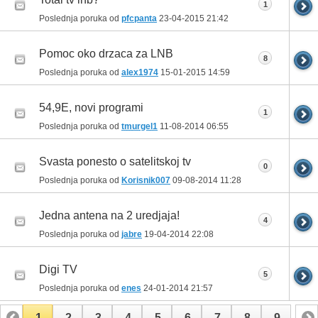
1
Poslednja poruka od
pfcpanta
23-04-2015
21:42
Pomoc oko drzaca za LNB
8
Poslednja poruka od
alex1974
15-01-2015
14:59
54,9E, novi programi
1
Poslednja poruka od
tmurgel1
11-08-2014
06:55
Svasta ponesto o satelitskoj tv
0
Poslednja poruka od
Korisnik007
09-08-2014
11:28
Jedna antena na 2 uredjaja!
4
Poslednja poruka od
jabre
19-04-2014
22:08
Digi TV
5
Poslednja poruka od
enes
24-01-2014
21:57
1
2
3
4
5
6
7
8
9