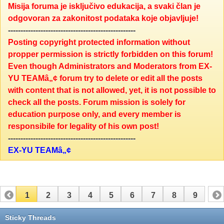
Misija foruma je isključivo edukacija, a svaki član je
odgovoran za zakonitost podataka koje objavljuje!
---------------------------------------------------
Posting copyright protected information without
propper permission is strictly forbidden on this forum!
Even though Administrators and Moderators from EX-
YU TEAMâ„¢ forum try to delete or edit all the posts
with content that is not allowed, yet, it is not possible to
check all the posts. Forum mission is solely for
education purpose only, and every member is
responsibile for legality of his own post!
---------------------------------------------------
EX-YU TEAMâ„¢
1
2
3
4
5
6
7
8
9
Sticky Threads