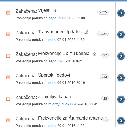
Vijesti
Zakačena:
5.895
Poslednja poruka od
sejfo
19-03-2023
23:08
Transponder Updates
Zakačena:
1.087
Poslednja poruka od
sejfo
07-04-2022
11:30
Frekvencije Ex-Yu kanala
Zakačena:
37
Poslednja poruka od
sejfo
13-11-2018
04:41
Sportski feedovi
Zakačena:
243
Poslednja poruka od
sejfo
06-04-2016
20:19
Zanimljivi kanali
Zakačena:
13
Poslednja poruka od
mighty_duck
06-02-2016
23:45
Frekvencije za Å¡timanje antene
Zakačena:
1
Poslednja poruka od
sejfo
20-01-2016
11:38