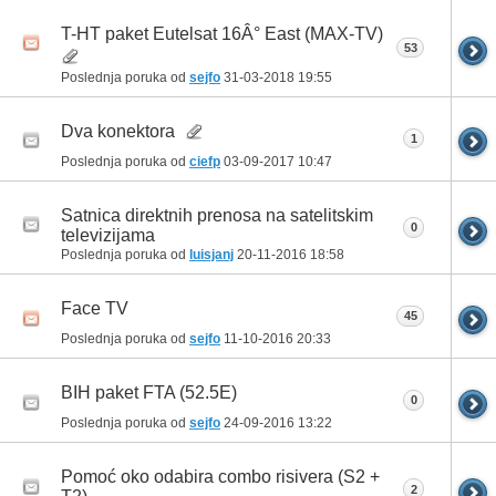
T-HT paket Eutelsat 16Â° East (MAX-TV)
53
Poslednja poruka od
sejfo
31-03-2018
19:55
Dva konektora
1
Poslednja poruka od
ciefp
03-09-2017
10:47
Satnica direktnih prenosa na satelitskim
0
televizijama
Poslednja poruka od
luisjanj
20-11-2016
18:58
Face TV
45
Poslednja poruka od
sejfo
11-10-2016
20:33
BIH paket FTA (52.5E)
0
Poslednja poruka od
sejfo
24-09-2016
13:22
Pomoć oko odabira combo risivera (S2 +
2