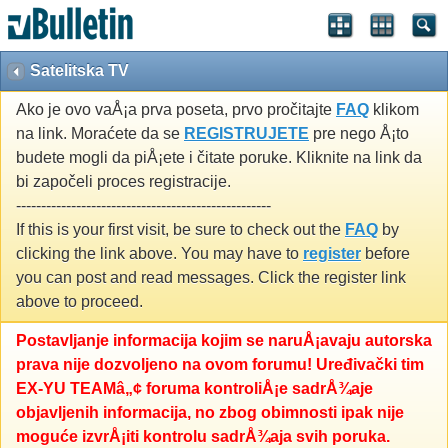
Satelitska TV
Ako je ovo vaÅ¡a prva poseta, prvo pročitajte
FAQ
klikom
na link. Moraćete da se
REGISTRUJETE
pre nego Å¡to
budete mogli da piÅ¡ete i čitate poruke. Kliknite na link da
bi započeli proces registracije.
---------------------------------------------------
If this is your first visit, be sure to check out the
FAQ
by
clicking the link above. You may have to
register
before
you can post and read messages. Click the register link
above to proceed.
Postavljanje informacija kojim se naruÅ¡avaju autorska
prava nije dozvoljeno na ovom forumu! Uređivački tim
EX-YU TEAMâ„¢ foruma kontroliÅ¡e sadrÅ¾aje
objavljenih informacija, no zbog obimnosti ipak nije
moguće izvrÅ¡iti kontrolu sadrÅ¾aja svih poruka.