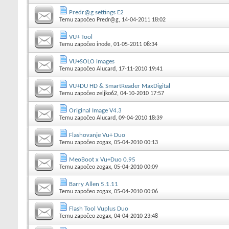
Predr@g settings E2
Temu započeo
Predr@g
, 14-04-2011 18:02
VU+ Tool
Temu započeo
inode
, 01-05-2011 08:34
VU+SOLO images
Temu započeo
Alucard
, 17-11-2010 19:41
VU+DU HD & SmartReader MaxDigital
Temu započeo
zeljko62
, 04-10-2010 17:57
Original Image V4.3
Temu započeo
Alucard
, 09-04-2010 18:39
Flashovanje Vu+ Duo
Temu započeo
zogax
, 05-04-2010 00:13
MeoBoot x Vu+Duo 0.95
Temu započeo
zogax
, 05-04-2010 00:09
Barry Allen 5.1.11
Temu započeo
zogax
, 05-04-2010 00:06
Flash Tool Vuplus Duo
Temu započeo
zogax
, 04-04-2010 23:48