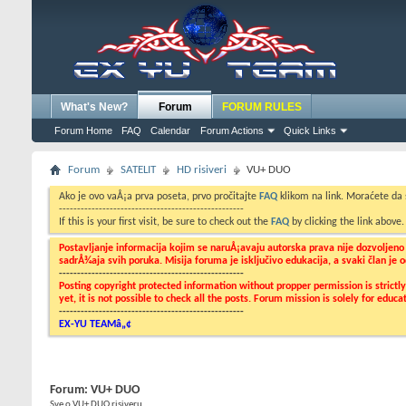
What's New?
Forum
FORUM RULES
Forum Home
FAQ
Calendar
Forum Actions
Quick Links
Forum
SATELIT
HD risiveri
VU+ DUO
Ako je ovo vaÅ¡a prva poseta, prvo pročitajte
FAQ
klikom na link. Moraćete da
---------------------------------------------------
If this is your first visit, be sure to check out the
FAQ
by clicking the link above
Postavljanje informacija kojim se naruÅ¡avaju autorska prava nije dozvoljen
sadrÅ¾aja svih poruka. Misija foruma je isključivo edukacija, a svaki član je
---------------------------------------------------
Posting copyright protected information without propper permission is strict
yet, it is not possible to check all the posts. Forum mission is solely for edu
---------------------------------------------------
EX-YU TEAMâ„¢
Forum:
VU+ DUO
Sve o VU+ DUO risiveru....