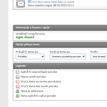
Vu+ Duo Linux Twin dvb-s2 risiver
Temu započeo
zogax
, 08-02-2010 23:11
Informacije o forumu i opcije
Uređivači ovog foruma
zogax
,
Alucard
Opcije prikaza tema
PrikaÅ¾i teme od...
Sortiraj teme po:
Prefix
Legenda
SadrÅ¾i nepročitane poruke
Nema novih poruka
Vruća tema sa novim porukama
Vruća tema bez novih poruka
Tema je zatvorena
Tema sadrÅ¾i vaÅ¡e poruke