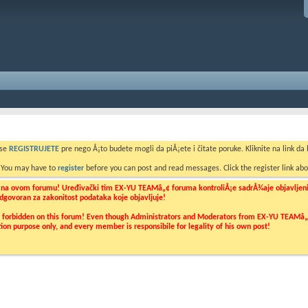
 se
REGISTRUJETE
pre nego Å¡to budete mogli da piÅ¡ete i čitate poruke. Kliknite na link da b
. You may have to
register
before you can post and read messages. Click the register link abo
o na ovom forumu! Uređivački tim EX-YU TEAMâ„¢ foruma kontroliÅ¡e sadrÅ¾aje objavljenih 
 odgovoran za zakonitost podataka koje objavljuje!
ly forbidden on this forum! Even though Administrators and Moderators from EX-YU TEAMâ„¢ f
cation purpose only, and every member is responsibile for legality of his own post!