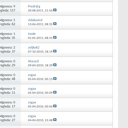
dgovora: 9
Predr@g
egleda: 117
20-08-2011,
21:56
dgovora: 5
vidakovicd
regleda: 62
13-06-2011,
08:35
dgovora: 1
inode
regleda: 35
01-05-2011,
08:31
dgovora: 2
zeljko62
regleda: 37
07-10-2010,
18:19
dgovora: 0
Alucard
regleda: 29
09-04-2010,
18:39
dgovora: 0
zogax
regleda: 48
05-04-2010,
00:13
dgovora: 0
zogax
regleda: 11
05-04-2010,
00:09
dgovora: 0
zogax
regleda: 17
05-04-2010,
00:06
dgovora: 0
zogax
regleda: 27
04-04-2010,
23:48