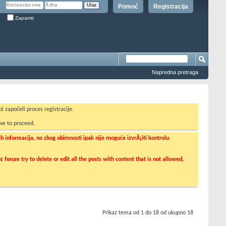
Pomoć
Registracija
Zapamti
Napredna pretraga
i započeli proces registracije.
ve to proceed.
informacija, no zbog obimnosti ipak nije moguće izvrÅ¡iti kontrolu
orum try to delete or edit all the posts with content that is not allowed,
Prikaz tema od 1 do 18 od ukupno 18