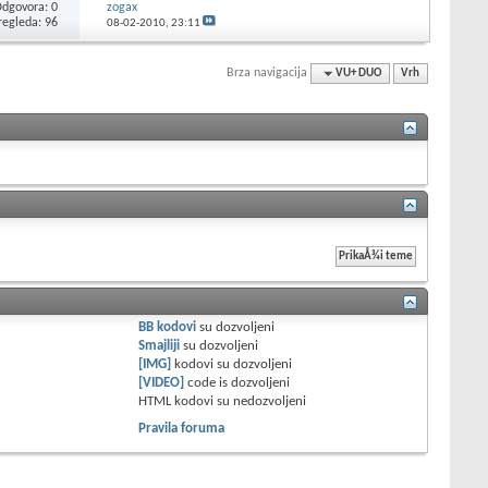
dgovora: 0
zogax
regleda: 96
08-02-2010,
23:11
Brza navigacija
VU+ DUO
Vrh
BB kodovi
su
dozvoljeni
Smajliji
su
dozvoljeni
[IMG]
kodovi su
dozvoljeni
[VIDEO]
code is
dozvoljeni
HTML kodovi su
nedozvoljeni
Pravila foruma