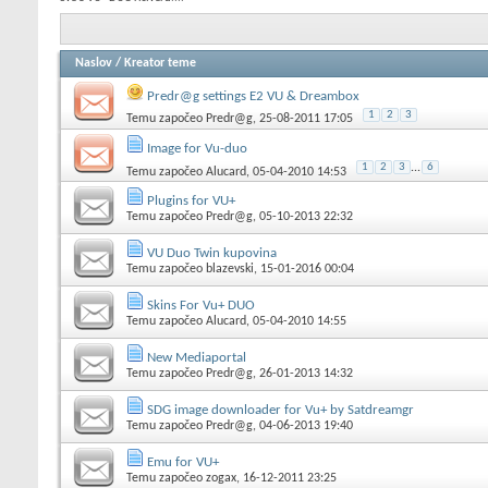
Naslov
/
Kreator teme
Predr@g settings E2 VU & Dreambox
1
2
3
Temu započeo
Predr@g
, 25-08-2011 17:05
Image for Vu-duo
1
2
3
...
6
Temu započeo
Alucard
, 05-04-2010 14:53
Plugins for VU+
Temu započeo
Predr@g
, 05-10-2013 22:32
VU Duo Twin kupovina
Temu započeo
blazevski
, 15-01-2016 00:04
Skins For Vu+ DUO
Temu započeo
Alucard
, 05-04-2010 14:55
New Mediaportal
Temu započeo
Predr@g
, 26-01-2013 14:32
SDG image downloader for Vu+ by Satdreamgr
Temu započeo
Predr@g
, 04-06-2013 19:40
Emu for VU+
Temu započeo
zogax
, 16-12-2011 23:25