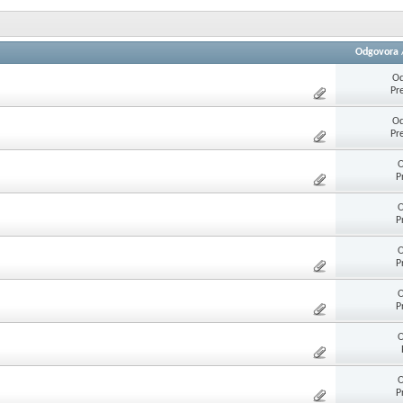
Odgovora
Od
Pr
Od
Pr
O
P
O
P
O
P
O
P
O
O
P