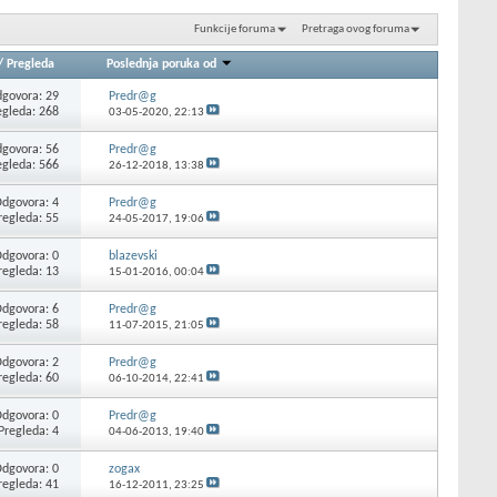
Funkcije foruma
Pretraga ovog foruma
/
Pregleda
Poslednja poruka od
govora: 29
Predr@g
egleda: 268
03-05-2020,
22:13
govora: 56
Predr@g
egleda: 566
26-12-2018,
13:38
dgovora: 4
Predr@g
regleda: 55
24-05-2017,
19:06
dgovora: 0
blazevski
regleda: 13
15-01-2016,
00:04
dgovora: 6
Predr@g
regleda: 58
11-07-2015,
21:05
dgovora: 2
Predr@g
regleda: 60
06-10-2014,
22:41
dgovora: 0
Predr@g
Pregleda: 4
04-06-2013,
19:40
dgovora: 0
zogax
regleda: 41
16-12-2011,
23:25