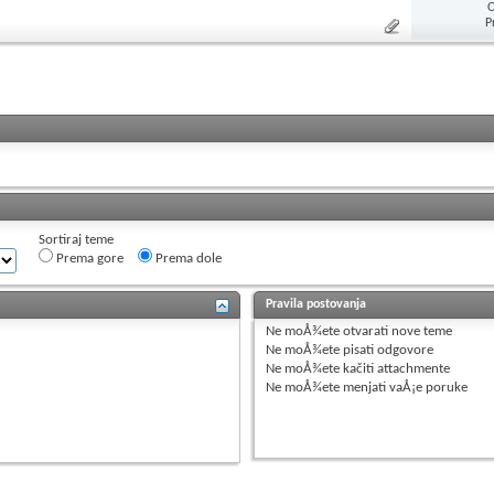
O
P
Sortiraj teme
Prema gore
Prema dole
Pravila postovanja
Ne moÅ¾ete
otvarati nove teme
Ne moÅ¾ete
pisati odgovore
Ne moÅ¾ete
kačiti attachmente
Ne moÅ¾ete
menjati vaÅ¡e poruke