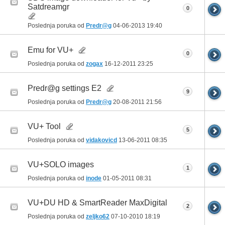
Satdreamgr
0
Poslednja poruka od
Predr@g
04-06-2013
19:40
Emu for VU+
0
Poslednja poruka od
zogax
16-12-2011
23:25
Predr@g settings E2
9
Poslednja poruka od
Predr@g
20-08-2011
21:56
VU+ Tool
5
Poslednja poruka od
vidakovicd
13-06-2011
08:35
VU+SOLO images
1
Poslednja poruka od
inode
01-05-2011
08:31
VU+DU HD & SmartReader MaxDigital
2
Poslednja poruka od
zeljko62
07-10-2010
18:19