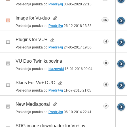
Poslednja poruka od
Predr@g
03-05-2020
22:13
Image for Vu-duo
56
Poslednja poruka od
Predr@g
26-12-2018
13:38
Plugins for VU+
4
Poslednja poruka od
Predr@g
24-05-2017
19:06
VU Duo Twin kupovina
0
Poslednja poruka od
blazevski
15-01-2016
00:04
Skins For Vu+ DUO
6
Poslednja poruka od
Predr@g
11-07-2015
21:05
New Mediaportal
2
Poslednja poruka od
Predr@g
06-10-2014
22:41
SDG image downloader for Vu+ by