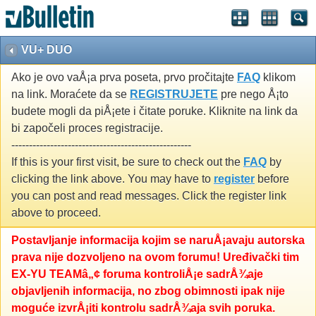
VU+ DUO
Ako je ovo vaÅ¡a prva poseta, prvo pročitajte
FAQ
klikom
na link. Moraćete da se
REGISTRUJETE
pre nego Å¡to
budete mogli da piÅ¡ete i čitate poruke. Kliknite na link da
bi započeli proces registracije.
---------------------------------------------------
If this is your first visit, be sure to check out the
FAQ
by
clicking the link above. You may have to
register
before
you can post and read messages. Click the register link
above to proceed.
Postavljanje informacija kojim se naruÅ¡avaju autorska
prava nije dozvoljeno na ovom forumu! Uređivački tim
EX-YU TEAMâ„¢ foruma kontroliÅ¡e sadrÅ¾aje
objavljenih informacija, no zbog obimnosti ipak nije
moguće izvrÅ¡iti kontrolu sadrÅ¾aja svih poruka.