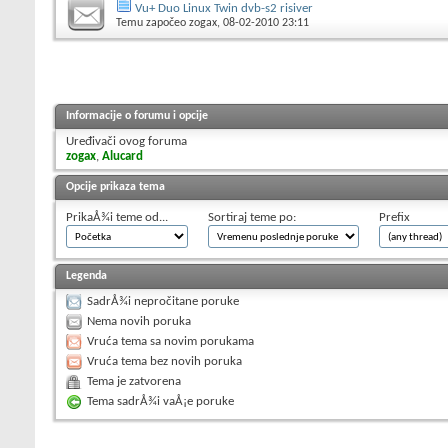
Vu+ Duo Linux Twin dvb-s2 risiver
Temu započeo
zogax
, 08-02-2010 23:11
Informacije o forumu i opcije
Uređivači ovog foruma
zogax
,
Alucard
Opcije prikaza tema
PrikaÅ¾i teme od...
Sortiraj teme po:
Prefix
Legenda
SadrÅ¾i nepročitane poruke
Nema novih poruka
Vruća tema sa novim porukama
Vruća tema bez novih poruka
Tema je zatvorena
Tema sadrÅ¾i vaÅ¡e poruke