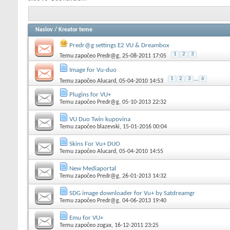
Naslov
/
Kreator teme
Predr@g settings E2 VU & Dreambox
1
2
3
Temu započeo
Predr@g
, 25-08-2011 17:05
Image for Vu-duo
1
2
3
...
6
Temu započeo
Alucard
, 05-04-2010 14:53
Plugins for VU+
Temu započeo
Predr@g
, 05-10-2013 22:32
VU Duo Twin kupovina
Temu započeo
blazevski
, 15-01-2016 00:04
Skins For Vu+ DUO
Temu započeo
Alucard
, 05-04-2010 14:55
New Mediaportal
Temu započeo
Predr@g
, 26-01-2013 14:32
SDG image downloader for Vu+ by Satdreamgr
Temu započeo
Predr@g
, 04-06-2013 19:40
Emu for VU+
Temu započeo
zogax
, 16-12-2011 23:25