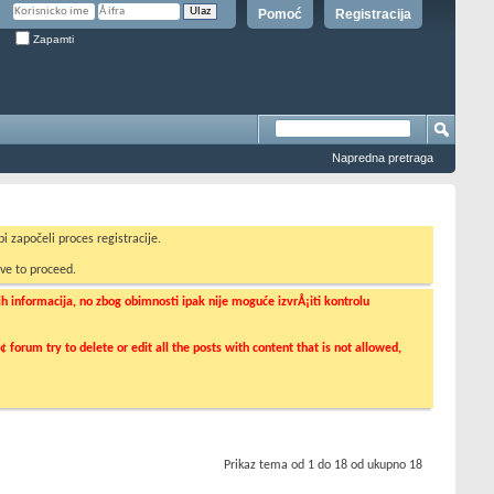
Pomoć
Registracija
Zapamti
Napredna pretraga
i započeli proces registracije.
ve to proceed.
informacija, no zbog obimnosti ipak nije moguće izvrÅ¡iti kontrolu
orum try to delete or edit all the posts with content that is not allowed,
Prikaz tema od 1 do 18 od ukupno 18