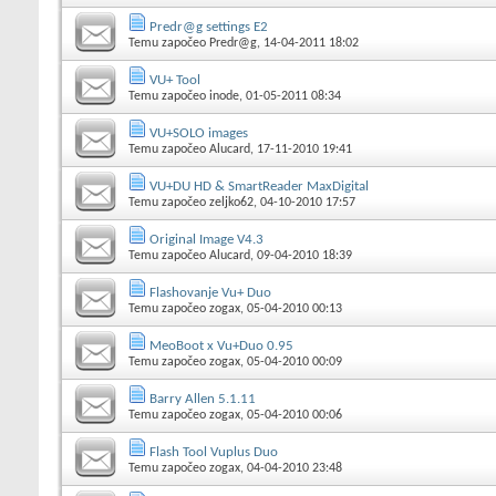
Predr@g settings E2
Temu započeo
Predr@g
, 14-04-2011 18:02
VU+ Tool
Temu započeo
inode
, 01-05-2011 08:34
VU+SOLO images
Temu započeo
Alucard
, 17-11-2010 19:41
VU+DU HD & SmartReader MaxDigital
Temu započeo
zeljko62
, 04-10-2010 17:57
Original Image V4.3
Temu započeo
Alucard
, 09-04-2010 18:39
Flashovanje Vu+ Duo
Temu započeo
zogax
, 05-04-2010 00:13
MeoBoot x Vu+Duo 0.95
Temu započeo
zogax
, 05-04-2010 00:09
Barry Allen 5.1.11
Temu započeo
zogax
, 05-04-2010 00:06
Flash Tool Vuplus Duo
Temu započeo
zogax
, 04-04-2010 23:48