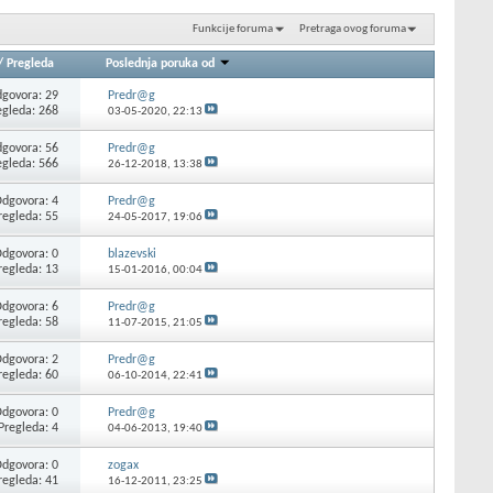
Funkcije foruma
Pretraga ovog foruma
/
Pregleda
Poslednja poruka od
govora: 29
Predr@g
egleda: 268
03-05-2020,
22:13
govora: 56
Predr@g
egleda: 566
26-12-2018,
13:38
dgovora: 4
Predr@g
regleda: 55
24-05-2017,
19:06
dgovora: 0
blazevski
regleda: 13
15-01-2016,
00:04
dgovora: 6
Predr@g
regleda: 58
11-07-2015,
21:05
dgovora: 2
Predr@g
regleda: 60
06-10-2014,
22:41
dgovora: 0
Predr@g
Pregleda: 4
04-06-2013,
19:40
dgovora: 0
zogax
regleda: 41
16-12-2011,
23:25