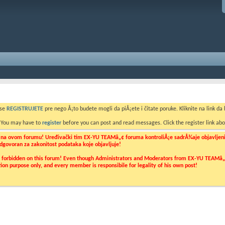
 se
REGISTRUJETE
pre nego Å¡to budete mogli da piÅ¡ete i čitate poruke. Kliknite na link da b
. You may have to
register
before you can post and read messages. Click the register link abo
o na ovom forumu! Uređivački tim EX-YU TEAMâ„¢ foruma kontroliÅ¡e sadrÅ¾aje objavljenih 
 odgovoran za zakonitost podataka koje objavljuje!
ly forbidden on this forum! Even though Administrators and Moderators from EX-YU TEAMâ„¢ f
cation purpose only, and every member is responsibile for legality of his own post!