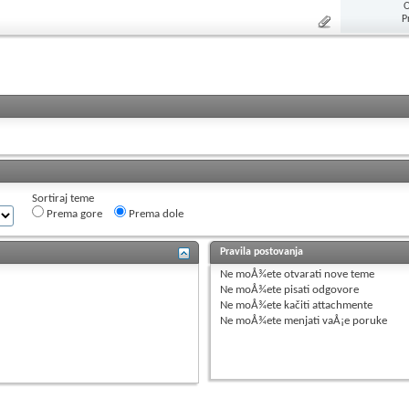
O
P
Sortiraj teme
Prema gore
Prema dole
Pravila postovanja
Ne moÅ¾ete
otvarati nove teme
Ne moÅ¾ete
pisati odgovore
Ne moÅ¾ete
kačiti attachmente
Ne moÅ¾ete
menjati vaÅ¡e poruke