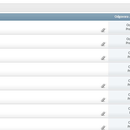
Odgovora
Od
Pr
Od
Pr
O
P
O
P
O
P
O
P
O
O
P