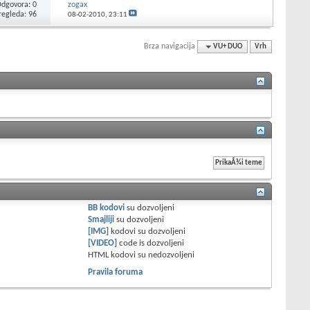
dgovora: 0
zogax
regleda: 96
08-02-2010,
23:11
Brza navigacija
VU+ DUO
Vrh
BB kodovi
su
dozvoljeni
Smajliji
su
dozvoljeni
[IMG]
kodovi su
dozvoljeni
[VIDEO]
code is
dozvoljeni
HTML kodovi su
nedozvoljeni
Pravila foruma