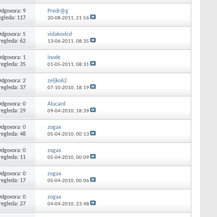
dgovora: 9
Predr@g
egleda: 117
20-08-2011,
21:56
dgovora: 5
vidakovicd
regleda: 62
13-06-2011,
08:35
dgovora: 1
inode
regleda: 35
01-05-2011,
08:31
dgovora: 2
zeljko62
regleda: 37
07-10-2010,
18:19
dgovora: 0
Alucard
regleda: 29
09-04-2010,
18:39
dgovora: 0
zogax
regleda: 48
05-04-2010,
00:13
dgovora: 0
zogax
regleda: 11
05-04-2010,
00:09
dgovora: 0
zogax
regleda: 17
05-04-2010,
00:06
dgovora: 0
zogax
regleda: 27
04-04-2010,
23:48