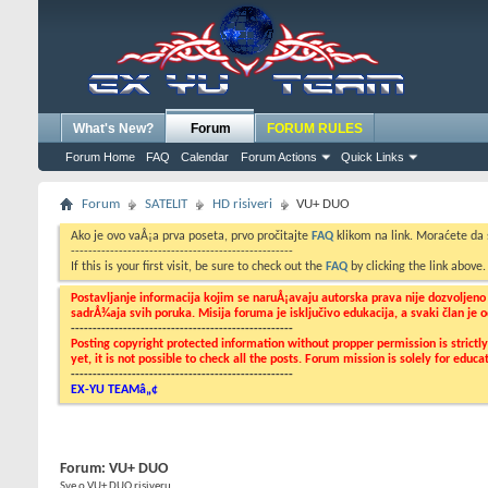
What's New?
Forum
FORUM RULES
Forum Home
FAQ
Calendar
Forum Actions
Quick Links
Forum
SATELIT
HD risiveri
VU+ DUO
Ako je ovo vaÅ¡a prva poseta, prvo pročitajte
FAQ
klikom na link. Moraćete da
---------------------------------------------------
If this is your first visit, be sure to check out the
FAQ
by clicking the link above
Postavljanje informacija kojim se naruÅ¡avaju autorska prava nije dozvoljen
sadrÅ¾aja svih poruka. Misija foruma je isključivo edukacija, a svaki član je
---------------------------------------------------
Posting copyright protected information without propper permission is strict
yet, it is not possible to check all the posts. Forum mission is solely for edu
---------------------------------------------------
EX-YU TEAMâ„¢
Forum:
VU+ DUO
Sve o VU+ DUO risiveru....