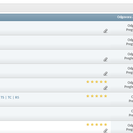
Odgovora
Odg
Preg
Odg
Preg
Odg
Pregl
Odg
Preg
Odg
Pregl
O
TS | TC | R5
Pr
O
Pr
Odg
Preg