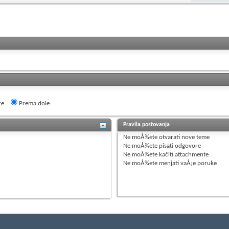
re
Prema dole
Pravila postovanja
Ne moÅ¾ete
otvarati nove teme
Ne moÅ¾ete
pisati odgovore
Ne moÅ¾ete
kačiti attachmente
Ne moÅ¾ete
menjati vaÅ¡e poruke