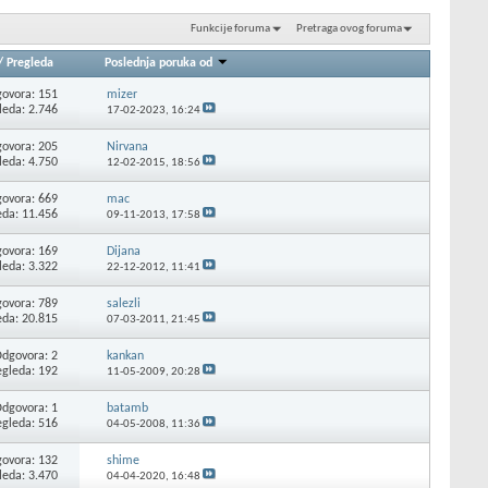
Funkcije foruma
Pretraga ovog foruma
/
Pregleda
Poslednja poruka od
ovora: 151
mizer
leda: 2.746
17-02-2023,
16:24
ovora: 205
Nirvana
leda: 4.750
12-02-2015,
18:56
ovora: 669
mac
eda: 11.456
09-11-2013,
17:58
ovora: 169
Dijana
leda: 3.322
22-12-2012,
11:41
ovora: 789
salezli
eda: 20.815
07-03-2011,
21:45
dgovora: 2
kankan
egleda: 192
11-05-2009,
20:28
dgovora: 1
batamb
egleda: 516
04-05-2008,
11:36
ovora: 132
shime
leda: 3.470
04-04-2020,
16:48