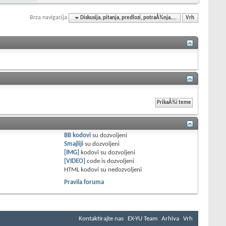
Brza navigacija
Diskusija, pitanja, predlozi, potraÅ¾nja,...
Vrh
BB kodovi
su
dozvoljeni
Smajliji
su
dozvoljeni
[IMG]
kodovi su
dozvoljeni
[VIDEO]
code is
dozvoljeni
HTML kodovi su
nedozvoljeni
Pravila foruma
Kontaktirajte nas
EX-YU Team
Arhiva
Vrh