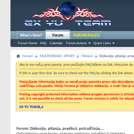
What's New?
Forum
FORUM RULES
Forum Home
FAQ
Calendar
Forum Actions
Quick Links
Forum
MULTIMEDIJA i SPORT
Filmovi
Diskusija, pitanja, pre
Ako je ovo vaÅ¡a prva poseta, prvo pročitajte
FAQ
klikom na link. Moraćete da
---------------------------------------------------
If this is your first visit, be sure to check out the
FAQ
by clicking the link above
Postavljanje informacija kojim se naruÅ¡avaju autorska prava nije dozvoljen
sadrÅ¾aja svih poruka. Misija foruma je isključivo edukacija, a svaki član je
---------------------------------------------------
Posting copyright protected information without propper permission is strict
yet, it is not possible to check all the posts. Forum mission is solely for edu
---------------------------------------------------
EX-YU TEAMâ„¢
Forum:
Diskusija, pitanja, predlozi, potraÅ¾nja,...
Opsta diskusija o ovom forumu, pitanjima, predlozima, potraÅ¾nji ili zamerkama...