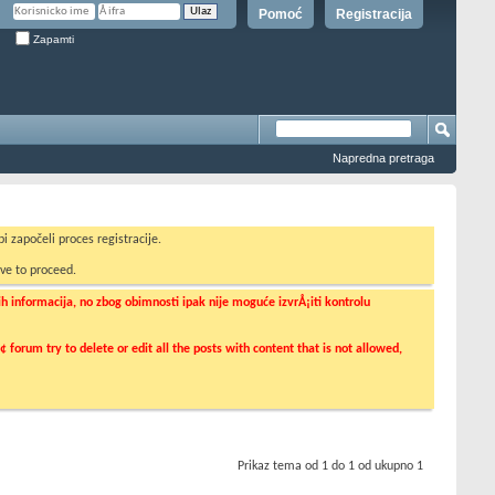
Pomoć
Registracija
Zapamti
Napredna pretraga
i započeli proces registracije.
ve to proceed.
informacija, no zbog obimnosti ipak nije moguće izvrÅ¡iti kontrolu
orum try to delete or edit all the posts with content that is not allowed,
Prikaz tema od 1 do 1 od ukupno 1