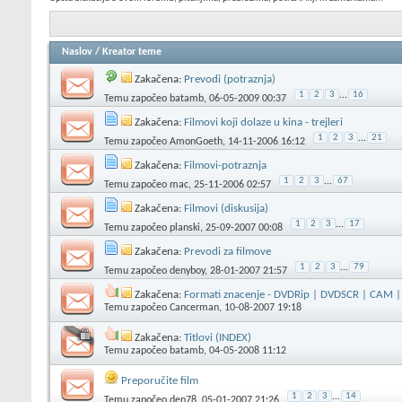
Naslov
/
Kreator teme
Zakačena:
Prevodi (potraznja)
1
2
3
...
16
Temu započeo
batamb
, 06-05-2009 00:37
Zakačena:
Filmovi koji dolaze u kina - trejleri
1
2
3
...
21
Temu započeo
AmonGoeth
, 14-11-2006 16:12
Zakačena:
Filmovi-potraznja
1
2
3
...
67
Temu započeo
mac
, 25-11-2006 02:57
Zakačena:
Filmovi (diskusija)
1
2
3
...
17
Temu započeo
planski
, 25-09-2007 00:08
Zakačena:
Prevodi za filmove
1
2
3
...
79
Temu započeo
denyboy
, 28-01-2007 21:57
Zakačena:
Formati znacenje - DVDRip | DVDSCR | CAM | 
Temu započeo
Cancerman
, 10-08-2007 19:18
Zakačena:
Titlovi (INDEX)
Temu započeo
batamb
, 04-05-2008 11:12
Preporučite film
1
2
3
...
14
Temu započeo
den78
, 05-01-2007 21:26