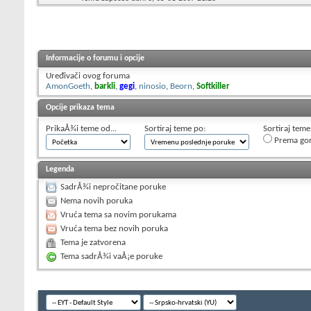
Informacije o forumu i opcije
Uređivači ovog foruma
AmonGoeth
,
barkli
,
gegi
,
ninosio
,
Beorn
,
Softkiller
Opcije prikaza tema
PrikaÅ¾i teme od...
Sortiraj teme po:
Sortiraj teme
Prema go
Legenda
SadrÅ¾i nepročitane poruke
Nema novih poruka
Vruća tema sa novim porukama
Vruća tema bez novih poruka
Tema je zatvorena
Tema sadrÅ¾i vaÅ¡e poruke