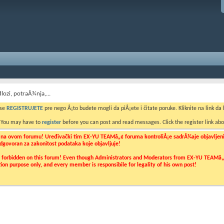
dlozi, potraÅ¾nja,...
 se
REGISTRUJETE
pre nego Å¡to budete mogli da piÅ¡ete i čitate poruke. Kliknite na link da b
. You may have to
register
before you can post and read messages. Click the register link abo
o na ovom forumu! Uređivački tim EX-YU TEAMâ„¢ foruma kontroliÅ¡e sadrÅ¾aje objavljenih 
 odgovoran za zakonitost podataka koje objavljuje!
ly forbidden on this forum! Even though Administrators and Moderators from EX-YU TEAMâ„¢ f
cation purpose only, and every member is responsibile for legality of his own post!