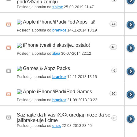
podrÅ¾anu zemlju
Poslednja poruka od
shime
25-09-2019
21:47
Apple iPhone/iPad/iPod Apps
74
Poslednja poruka od
brankoz
14-11-2014
18:19
iPhone (vesti diskusije...ostalo)
46
Poslednja poruka od
zlaja
30-07-2014
22:12
Games & Appz Packs
6
Poslednja poruka od
brankoz
14-11-2013
13:15
Apple iPhone/iPad/iPod Games
90
Poslednja poruka od
brankoz
21-09-2013
13:22
Saznajte da li vas iXXX uredjaj moze da se
0
jailbrake-uje i cime
Poslednja poruka od
enes
22-08-2013
23:40