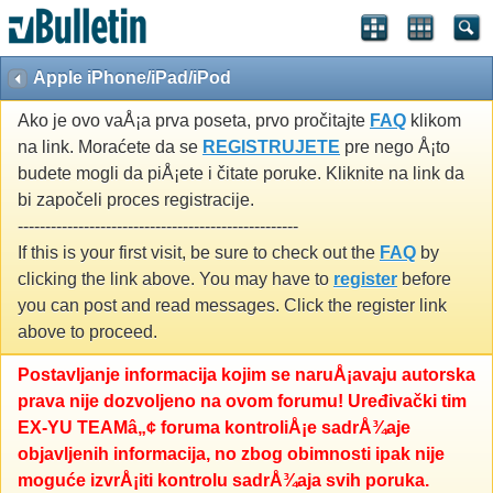
Apple iPhone/iPad/iPod
Ako je ovo vaÅ¡a prva poseta, prvo pročitajte
FAQ
klikom
na link. Moraćete da se
REGISTRUJETE
pre nego Å¡to
budete mogli da piÅ¡ete i čitate poruke. Kliknite na link da
bi započeli proces registracije.
---------------------------------------------------
If this is your first visit, be sure to check out the
FAQ
by
clicking the link above. You may have to
register
before
you can post and read messages. Click the register link
above to proceed.
Postavljanje informacija kojim se naruÅ¡avaju autorska
prava nije dozvoljeno na ovom forumu! Uređivački tim
EX-YU TEAMâ„¢ foruma kontroliÅ¡e sadrÅ¾aje
objavljenih informacija, no zbog obimnosti ipak nije
moguće izvrÅ¡iti kontrolu sadrÅ¾aja svih poruka.