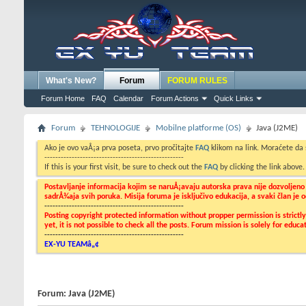
What's New?
Forum
FORUM RULES
Forum Home
FAQ
Calendar
Forum Actions
Quick Links
Forum
TEHNOLOGIJE
Mobilne platforme (OS)
Java (J2ME)
Ako je ovo vaÅ¡a prva poseta, prvo pročitajte
FAQ
klikom na link. Moraćete da
---------------------------------------------------
If this is your first visit, be sure to check out the
FAQ
by clicking the link above
Postavljanje informacija kojim se naruÅ¡avaju autorska prava nije dozvoljen
sadrÅ¾aja svih poruka. Misija foruma je isključivo edukacija, a svaki član je
---------------------------------------------------
Posting copyright protected information without propper permission is strict
yet, it is not possible to check all the posts. Forum mission is solely for edu
---------------------------------------------------
EX-YU TEAMâ„¢
Forum:
Java (J2ME)