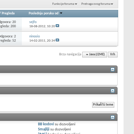
Funkcije foruma
Pretraga ovog foruma
/
Pregleda
Poslednja poruka od
govora: 20
sejfo
egleda: 200
18-08-2012,
10:20
dgovora: 2
ninosio
regleda: 52
14-02-2011,
20:34
Brza navigacija
Java (J2ME)
Vrh
BB kodovi
su
dozvoljeni
Smajliji
su
dozvoljeni