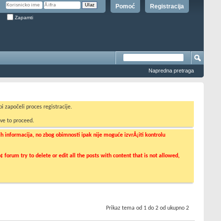
Pomoć
Registracija
Zapamti
Napredna pretraga
i započeli proces registracije.
ve to proceed.
informacija, no zbog obimnosti ipak nije moguće izvrÅ¡iti kontrolu
orum try to delete or edit all the posts with content that is not allowed,
Prikaz tema od 1 do 2 od ukupno 2