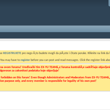
 se
REGISTRUJETE
pre nego Å¡to budete mogli da piÅ¡ete i čitate poruke. Kliknite na link da b
. You may have to
register
before you can post and read messages. Click the register link abo
o na ovom forumu! Uređivački tim EX-YU TEAMâ„¢ foruma kontroliÅ¡e sadrÅ¾aje objavljenih 
 odgovoran za zakonitost podataka koje objavljuje!
ly forbidden on this forum! Even though Administrators and Moderators from EX-YU TEAMâ„¢ f
cation purpose only, and every member is responsibile for legality of his own post!