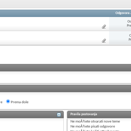
Odgovora
Od
Pr
O
P
re
Prema dole
Pravila postovanja
Ne moÅ¾ete
otvarati nove teme
Ne moÅ¾ete
pisati odgovore