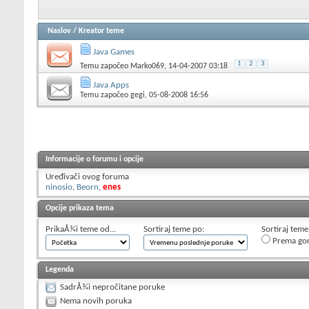
Naslov
/
Kreator teme
Java Games
1
2
3
Temu započeo
Marko069
, 14-04-2007 03:18
Java Apps
Temu započeo
gegi
, 05-08-2008 16:56
Informacije o forumu i opcije
Uređivači ovog foruma
ninosio
,
Beorn
,
enes
Opcije prikaza tema
PrikaÅ¾i teme od...
Sortiraj teme po:
Sortiraj teme
Prema go
Legenda
SadrÅ¾i nepročitane poruke
Nema novih poruka