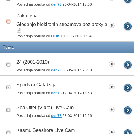
Poslednja poruka od
den78
20-04-2014
17:06
Zakačena:
Gledanje blokiranih streamova bez proxy-a
5
Poslednja poruka od
CT0ЯH
02-06-2013
09:40
Tema
24 (2001-2010)
0
Poslednja poruka od
den78
03-05-2014
20:38
Sportska Galaksija
0
Poslednja poruka od
den78
17-04-2014
18:53
Sea Otter (Vidra) Live Cam
0
Poslednja poruka od
den78
28-03-2014
15:56
Kasmu Seashore Live Cam
0