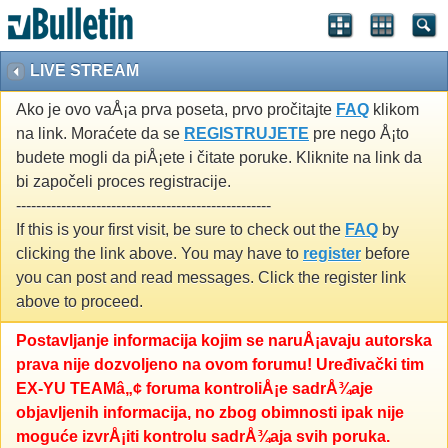
LIVE STREAM
Ako je ovo vaÅ¡a prva poseta, prvo pročitajte
FAQ
klikom
na link. Moraćete da se
REGISTRUJETE
pre nego Å¡to
budete mogli da piÅ¡ete i čitate poruke. Kliknite na link da
bi započeli proces registracije.
---------------------------------------------------
If this is your first visit, be sure to check out the
FAQ
by
clicking the link above. You may have to
register
before
you can post and read messages. Click the register link
above to proceed.
Postavljanje informacija kojim se naruÅ¡avaju autorska
prava nije dozvoljeno na ovom forumu! Uređivački tim
EX-YU TEAMâ„¢ foruma kontroliÅ¡e sadrÅ¾aje
objavljenih informacija, no zbog obimnosti ipak nije
moguće izvrÅ¡iti kontrolu sadrÅ¾aja svih poruka.