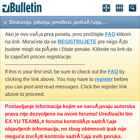
Diskusija, pitanja, predlozi, potraÅ¾nja,...
Ako je ovo vaÅ¡a prva poseta, prvo pročitajte
FAQ
klikom
na link. Moraćete da se
REGISTRUJETE
pre nego Å¡to
budete mogli da piÅ¡ete i čitate poruke. Kliknite na link da
bi započeli proces registracije.
---------------------------------------------------
If this is your first visit, be sure to check out the
FAQ
by
clicking the link above. You may have to
register
before
you can post and read messages. Click the register link
above to proceed.
Postavljanje informacija kojim se naruÅ¡avaju autorska
prava nije dozvoljeno na ovom forumu! Uređivački tim
EX-YU TEAMâ„¢ foruma kontroliÅ¡e sadrÅ¾aje
objavljenih informacija, no zbog obimnosti ipak nije
moguće izvrÅ¡iti kontrolu sadrÅ¾aja svih poruka.