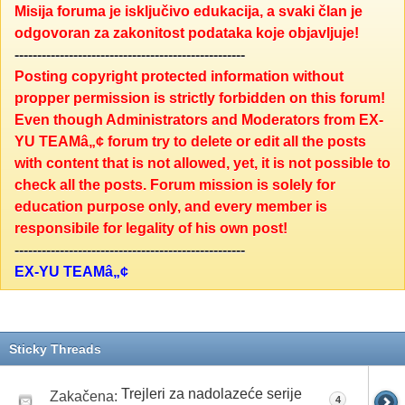
Misija foruma je isključivo edukacija, a svaki član je
odgovoran za zakonitost podataka koje objavljuje!
---------------------------------------------------
Posting copyright protected information without
propper permission is strictly forbidden on this forum!
Even though Administrators and Moderators from EX-
YU TEAMâ„¢ forum try to delete or edit all the posts
with content that is not allowed, yet, it is not possible to
check all the posts. Forum mission is solely for
education purpose only, and every member is
responsibile for legality of his own post!
---------------------------------------------------
EX-YU TEAMâ„¢
Sticky Threads
Trejleri za nadolazeće serije
Zakačena:
4