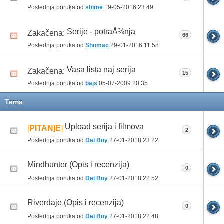
Poslednja poruka od
shime
19-05-2016
23:49
Serije - potraÅ¾nja
Zakačena:
66
Poslednja poruka od
Shomac
29-01-2016
11:58
Vasa lista naj serija
Zakačena:
15
Poslednja poruka od
bajs
05-07-2009
20:35
Tema
Upload serija i filmova
[
PITANjE
]
2
Poslednja poruka od
Del Boy
27-01-2018
23:22
Mindhunter (Opis i recenzija)
0
Poslednja poruka od
Del Boy
27-01-2018
22:52
Riverdaje (Opis i recenzija)
0
Poslednja poruka od
Del Boy
27-01-2018
22:48