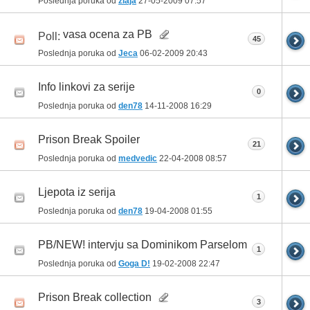
Poslednja poruka od
zlaja
27-05-2009
07:57
vasa ocena za PB
Poll:
45
Poslednja poruka od
Jeca
06-02-2009
20:43
Info linkovi za serije
0
Poslednja poruka od
den78
14-11-2008
16:29
Prison Break Spoiler
21
Poslednja poruka od
medvedic
22-04-2008
08:57
Ljepota iz serija
1
Poslednja poruka od
den78
19-04-2008
01:55
PB/NEW! intervju sa Dominikom Parselom
1
Poslednja poruka od
Goga D!
19-02-2008
22:47
Prison Break collection
3