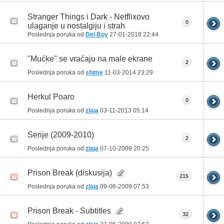
Stranger Things i Dark - Netflixovo
0
ulaganje u nostalgiju i strah
Poslednja poruka od
Del Boy
27-01-2018
22:44
"Mućke" se vraćaju na male ekrane
2
Poslednja poruka od
shime
11-03-2014
23:29
Herkul Poaro
0
Poslednja poruka od
zlaja
03-11-2013
05:14
Serije (2009-2010)
2
Poslednja poruka od
zlaja
07-10-2009
20:25
Prison Break (diskusija)
215
Poslednja poruka od
zlaja
09-06-2009
07:53
Prison Break - Subtitles
32