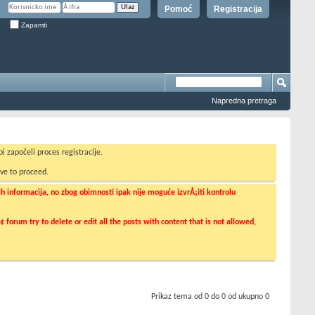
Pomoć
Registracija
Zapamti
Napredna pretraga
i započeli proces registracije.
ve to proceed.
informacija, no zbog obimnosti ipak nije moguće izvrÅ¡iti kontrolu
orum try to delete or edit all the posts with content that is not allowed,
Prikaz tema od 0 do 0 od ukupno 0