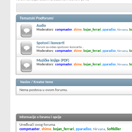
Tematski Podforumi
Audio
Moderators:
compmaster
,
shime
,
bojan_ferrari
,
pparadiso
,
Nirvana
,
So
Spotovi i koncerti
Forum za video spotove i koncerte...
Moderators:
compmaster
,
shime
,
bojan_ferrari
,
pparadiso
,
Nirvana
,
So
Muzičke knjige (PDF)
Moderators:
compmaster
,
shime
,
bojan_ferrari
,
pparadiso
,
Nirvana
,
So
Naslov
/
Kreator teme
Nema postova u ovom forumu.
Informacije o forumu i opcije
Uređivači ovog foruma
compmaster
,
shime
,
bojan_ferrari
,
pparadiso
,
Nirvana
,
Softkiller