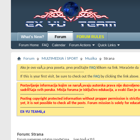
What's New?
Forum
FORUM RULES
Forum Home
FAQ
Calendar
Forum Actions
Quick Links
Forum
MULTIMEDIJA i SPORT
Muzika
Strana
Ako je ovo vaÅ¡a prva poseta, prvo pročitajte
FAQ
klikom na link. Moraćete da
---------------------------------------------------
If this is your first visit, be sure to check out the
FAQ
by clicking the link above
Postavljanje informacija kojim se naruÅ¡avaju autorska prava nije dozvoljen
sadrÅ¾aja svih poruka. Misija foruma je isključivo edukacija, a svaki član je
---------------------------------------------------
Posting copyright protected information without propper permission is strict
yet, it is not possible to check all the posts. Forum mission is solely for edu
---------------------------------------------------
EX-YU TEAMâ„¢
Forum:
Strana
Forum namenjen ostalim izvođačima.... (van bivÅ¡e YU)