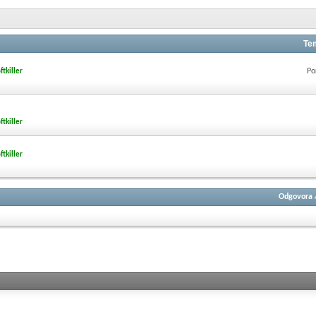
Te
Po
ftkiller
ftkiller
ftkiller
Odgovora