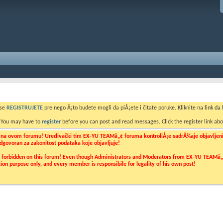
 se
REGISTRUJETE
pre nego Å¡to budete mogli da piÅ¡ete i čitate poruke. Kliknite na link da b
. You may have to
register
before you can post and read messages. Click the register link abo
o na ovom forumu! Uređivački tim EX-YU TEAMâ„¢ foruma kontroliÅ¡e sadrÅ¾aje objavljenih 
 odgovoran za zakonitost podataka koje objavljuje!
ly forbidden on this forum! Even though Administrators and Moderators from EX-YU TEAMâ„¢ f
cation purpose only, and every member is responsibile for legality of his own post!