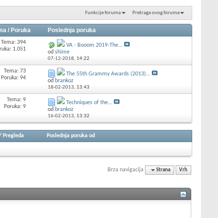
Funkcije foruma
Pretraga ovog foruma
ma / Poruka
Poslednja poruka
Tema: 394
VA - Booom 2019-The...
ruka: 1.051
od
shime
07-12-2018,
14:22
Tema: 73
The 55th Grammy Awards (2013)...
Poruka: 94
od
brankoz
18-02-2013,
13:43
Tema: 9
Techniques of the...
Poruka: 9
od
brankoz
16-02-2013,
13:32
/
Pregleda
Poslednja poruka od
Brza navigacija
Strana
Vrh