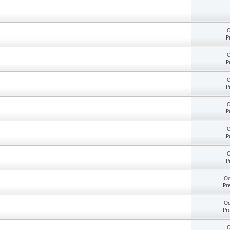
O
P
O
P
O
P
O
P
O
P
O
P
Od
Pr
Od
Pr
O