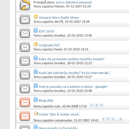
PremjeÅ¡teno:
Lyrics (tekstovi pesama)
Temu započeo
Manon
, 09-12-2007 01:24
Howard Stern Radio Show
Temu započeo
den78
, 23-05-2007 19:26
EXIT 2010
Temu započeo
brankoz
, 22-03-2010 13:46
Originalni hit!
Temu započeo
hawk
, 01-03-2010 14:21
Kako da postanete svetska muzička zvezda?
Temu započeo
brankoz
, 28-01-2010 12:23
Kuda ide industrija muzike? Pa ka internetuâ€¦
Temu započeo
brankoz
, 26-01-2010 13:27
Svet je poludeo za srpskom trubom - glasajte!
Temu započeo
brankoz
, 13-01-2010 22:48
Biografije
1
2
3
Temu započeo
zule
, 10-04-2008 17:33
Guitar Tabs & Guitar music
1
2
3
...
5
Temu započeo
compmaster
, 11-07-2007 19:42
Nova pravila za Evroviziju