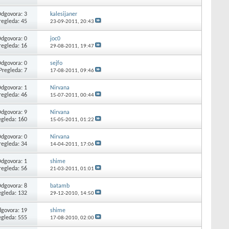
dgovora: 3
kalesijaner
regleda: 45
23-09-2011,
20:43
dgovora: 0
joc0
regleda: 16
29-08-2011,
19:47
dgovora: 0
sejfo
Pregleda: 7
17-08-2011,
09:46
dgovora: 1
Nirvana
regleda: 46
15-07-2011,
00:44
dgovora: 9
Nirvana
egleda: 160
15-05-2011,
01:22
dgovora: 0
Nirvana
regleda: 34
14-04-2011,
17:06
dgovora: 1
shime
regleda: 56
21-03-2011,
01:01
dgovora: 8
batamb
egleda: 132
29-12-2010,
14:50
govora: 19
shime
egleda: 555
17-08-2010,
02:00