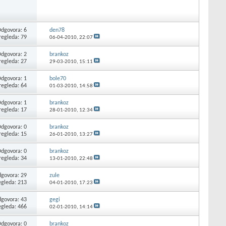
dgovora: 6
den78
regleda: 79
06-04-2010,
22:07
dgovora: 2
brankoz
regleda: 27
29-03-2010,
15:11
dgovora: 1
bole70
regleda: 64
01-03-2010,
14:58
dgovora: 1
brankoz
regleda: 17
28-01-2010,
12:34
dgovora: 0
brankoz
regleda: 15
26-01-2010,
13:27
dgovora: 0
brankoz
regleda: 34
13-01-2010,
22:48
govora: 29
zule
egleda: 213
04-01-2010,
17:23
govora: 43
gegi
egleda: 466
02-01-2010,
14:14
dgovora: 0
brankoz