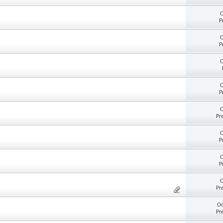
O
P
O
P
O
O
P
O
Pr
O
P
O
P
O
Pr
Od
Pr