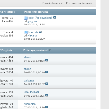
Funkcije foruma
Pretraga ovog foruma
ma / Poruka
Poslednja poruka
Tema: 35
Rock (for download)
ruka: 6.486
od
gorgona
16-10-2011,
17:35
Tema: 4
koncerti
Poruka: 394
od
Nirvana
13-06-2011,
23:59
/
Pregleda
Poslednja poruka od
ovora: 464
shime
leda: 7.853
14-10-2011,
01:56
ovora: 408
shime
leda: 2.814
26-09-2011,
00:46
govora: 40
balkanac
leda: 1.203
16-12-2010,
00:32
ovora: 139
KRALJMILAN
leda: 1.020
14-05-2008,
13:55
govora: 24
pparadiso
egleda: 343
07-10-2011,
15:50