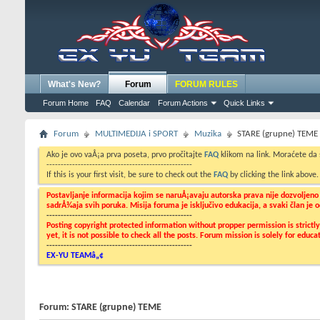
What's New?
Forum
FORUM RULES
Forum Home
FAQ
Calendar
Forum Actions
Quick Links
Forum
MULTIMEDIJA i SPORT
Muzika
STARE (grupne) TEME
Ako je ovo vaÅ¡a prva poseta, prvo pročitajte
FAQ
klikom na link. Moraćete da
---------------------------------------------------
If this is your first visit, be sure to check out the
FAQ
by clicking the link above
Postavljanje informacija kojim se naruÅ¡avaju autorska prava nije dozvoljen
sadrÅ¾aja svih poruka. Misija foruma je isključivo edukacija, a svaki član je
---------------------------------------------------
Posting copyright protected information without propper permission is strict
yet, it is not possible to check all the posts. Forum mission is solely for edu
---------------------------------------------------
EX-YU TEAMâ„¢
Forum:
STARE (grupne) TEME