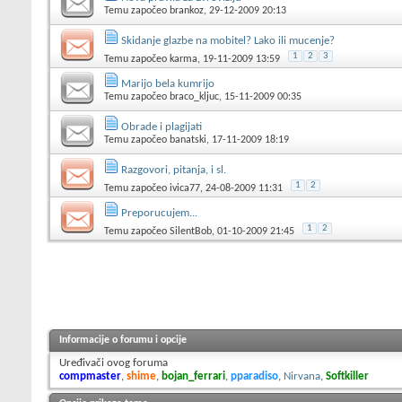
Temu započeo
brankoz
, 29-12-2009 20:13
Skidanje glazbe na mobitel? Lako ili mucenje?
1
2
3
Temu započeo
karma
, 19-11-2009 13:59
Marijo bela kumrijo
Temu započeo
braco_kljuc
, 15-11-2009 00:35
Obrade i plagijati
Temu započeo
banatski
, 17-11-2009 18:19
Razgovori, pitanja, i sl.
1
2
Temu započeo
ivica77
, 24-08-2009 11:31
Preporucujem...
1
2
Temu započeo
SilentBob
, 01-10-2009 21:45
Informacije o forumu i opcije
Uređivači ovog foruma
compmaster
,
shime
,
bojan_ferrari
,
pparadiso
,
Nirvana
,
Softkiller