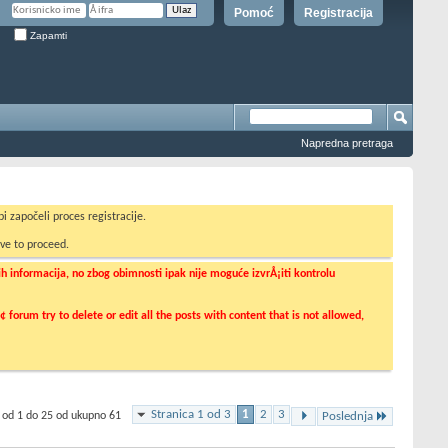
Pomoć
Registracija
Zapamti
Napredna pretraga
i započeli proces registracije.
ve to proceed.
informacija, no zbog obimnosti ipak nije moguće izvrÅ¡iti kontrolu
orum try to delete or edit all the posts with content that is not allowed,
Stranica 1 od 3
1
2
3
 od 1 do 25 od ukupno 61
Poslednja