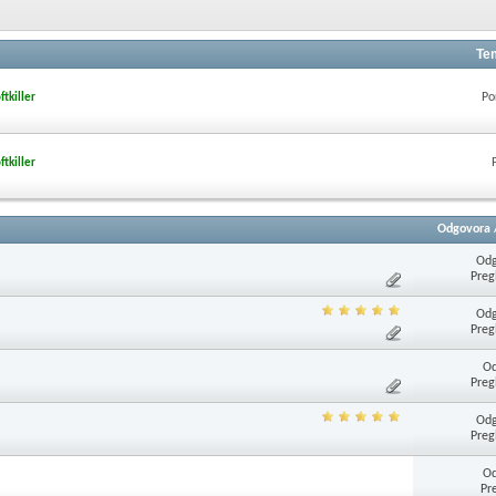
Te
Po
ftkiller
ftkiller
Odgovora
Odg
Preg
Odg
Preg
Od
Preg
Odg
Preg
Od
Pr