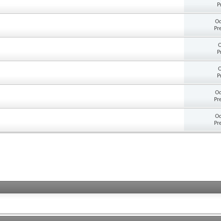
P
Od
Pr
O
P
O
P
Od
Pr
Od
Pr