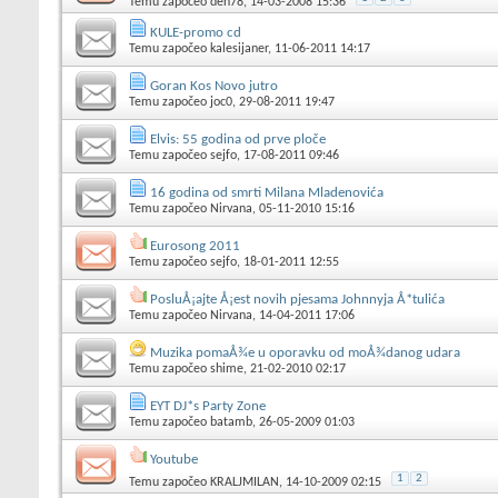
Temu započeo
den78
, 14-03-2008 15:36
KULE-promo cd
Temu započeo
kalesijaner
, 11-06-2011 14:17
Goran Kos Novo jutro
Temu započeo
joc0
, 29-08-2011 19:47
Elvis: 55 godina od prve ploče
Temu započeo
sejfo
, 17-08-2011 09:46
16 godina od smrti Milana Mladenovića
Temu započeo
Nirvana
, 05-11-2010 15:16
Eurosong 2011
Temu započeo
sejfo
, 18-01-2011 12:55
PosluÅ¡ajte Å¡est novih pjesama Johnnyja Å*tulića
Temu započeo
Nirvana
, 14-04-2011 17:06
Muzika pomaÅ¾e u oporavku od moÅ¾danog udara
Temu započeo
shime
, 21-02-2010 02:17
EYT DJ*s Party Zone
Temu započeo
batamb
, 26-05-2009 01:03
Youtube
1
2
Temu započeo
KRALJMILAN
, 14-10-2009 02:15