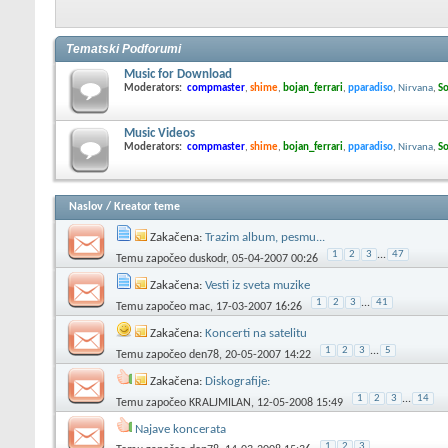
Tematski Podforumi
Music for Download
Moderators:
compmaster
,
shime
,
bojan_ferrari
,
pparadiso
,
Nirvana
,
So
Music Videos
Moderators:
compmaster
,
shime
,
bojan_ferrari
,
pparadiso
,
Nirvana
,
So
Naslov
/
Kreator teme
Zakačena:
Trazim album, pesmu...
1
2
3
...
47
Temu započeo
duskodr
, 05-04-2007 00:26
Zakačena:
Vesti iz sveta muzike
1
2
3
...
41
Temu započeo
mac
, 17-03-2007 16:26
Zakačena:
Koncerti na satelitu
1
2
3
...
5
Temu započeo
den78
, 20-05-2007 14:22
Zakačena:
Diskografije:
1
2
3
...
14
Temu započeo
KRALJMILAN
, 12-05-2008 15:49
Najave koncerata
1
2
3