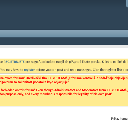
 se
REGISTRUJETE
pre nego Å¡to budete mogli da piÅ¡ete i čitate poruke. Kliknite na link da b
. You may have to
register
before you can post and read messages. Click the register link abo
o na ovom forumu! Uređivački tim EX-YU TEAMâ„¢ foruma kontroliÅ¡e sadrÅ¾aje objavljenih 
 odgovoran za zakonitost podataka koje objavljuje!
ly forbidden on this forum! Even though Administrators and Moderators from EX-YU TEAMâ„¢ f
cation purpose only, and every member is responsibile for legality of his own post!
Prikaz tema