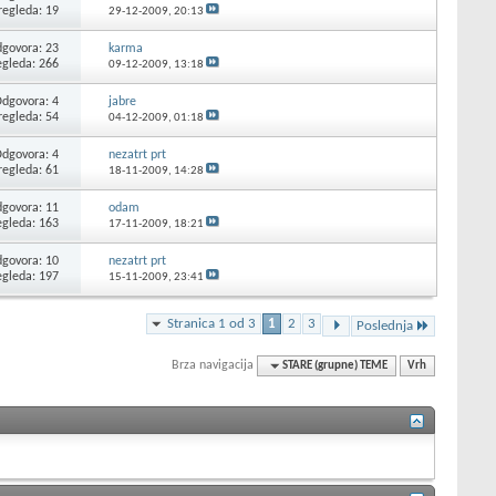
regleda: 19
29-12-2009,
20:13
govora: 23
karma
egleda: 266
09-12-2009,
13:18
dgovora: 4
jabre
regleda: 54
04-12-2009,
01:18
dgovora: 4
nezatrt prt
regleda: 61
18-11-2009,
14:28
govora: 11
odam
egleda: 163
17-11-2009,
18:21
govora: 10
nezatrt prt
egleda: 197
15-11-2009,
23:41
Stranica 1 od 3
1
2
3
Poslednja
Brza navigacija
STARE (grupne) TEME
Vrh