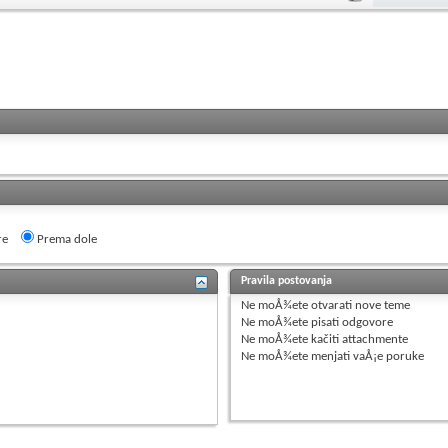
re
Prema dole
Pravila postovanja
Ne moÅ¾ete
otvarati nove teme
Ne moÅ¾ete
pisati odgovore
Ne moÅ¾ete
kačiti attachmente
Ne moÅ¾ete
menjati vaÅ¡e poruke