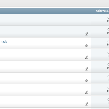
Odgovora
O
P
O
P
O
a Pack
P
O
O
P
O
O
P
O