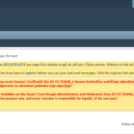
pps Torrent
 se
REGISTRUJETE
pre nego Å¡to budete mogli da piÅ¡ete i čitate poruke. Kliknite na link da b
. You may have to
register
before you can post and read messages. Click the register link abo
o na ovom forumu! Uređivački tim EX-YU TEAMâ„¢ foruma kontroliÅ¡e sadrÅ¾aje objavljenih 
 odgovoran za zakonitost podataka koje objavljuje!
ly forbidden on this forum! Even though Administrators and Moderators from EX-YU TEAMâ„¢ f
cation purpose only, and every member is responsibile for legality of his own post!
Prikaz 