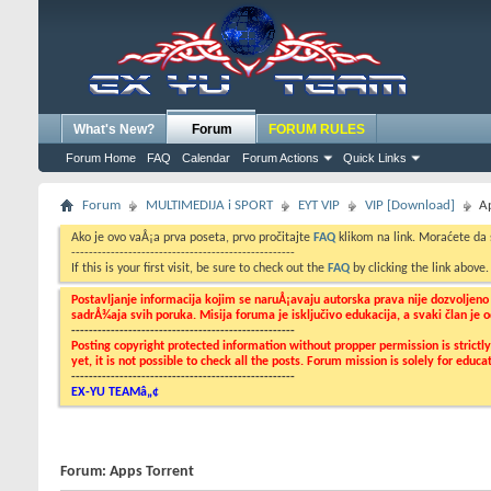
What's New?
Forum
FORUM RULES
Forum Home
FAQ
Calendar
Forum Actions
Quick Links
Forum
MULTIMEDIJA i SPORT
EYT VIP
VIP [Download]
A
Ako je ovo vaÅ¡a prva poseta, prvo pročitajte
FAQ
klikom na link. Moraćete da
---------------------------------------------------
If this is your first visit, be sure to check out the
FAQ
by clicking the link above
Postavljanje informacija kojim se naruÅ¡avaju autorska prava nije dozvoljen
sadrÅ¾aja svih poruka. Misija foruma je isključivo edukacija, a svaki član je
---------------------------------------------------
Posting copyright protected information without propper permission is strict
yet, it is not possible to check all the posts. Forum mission is solely for edu
---------------------------------------------------
EX-YU TEAMâ„¢
Forum:
Apps Torrent