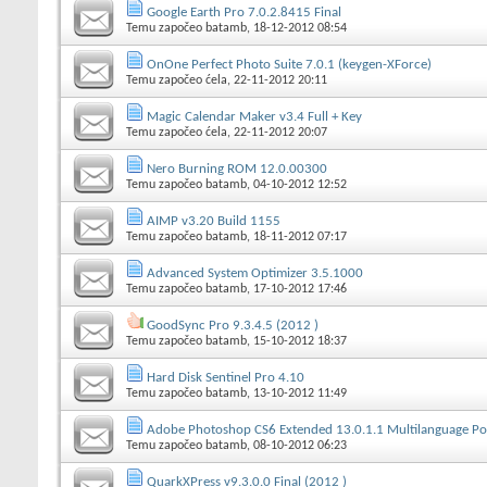
Google Earth Pro 7.0.2.8415 Final
Temu započeo
batamb
, 18-12-2012 08:54
OnOne Perfect Photo Suite 7.0.1 (keygen-XForce)
Temu započeo
ćela
, 22-11-2012 20:11
Magic Calendar Maker v3.4 Full + Key
Temu započeo
ćela
, 22-11-2012 20:07
Nero Burning ROM 12.0.00300
Temu započeo
batamb
, 04-10-2012 12:52
AIMP v3.20 Build 1155
Temu započeo
batamb
, 18-11-2012 07:17
Advanced System Optimizer 3.5.1000
Temu započeo
batamb
, 17-10-2012 17:46
GoodSync Pro 9.3.4.5 (2012 )
Temu započeo
batamb
, 15-10-2012 18:37
Hard Disk Sentinel Pro 4.10
Temu započeo
batamb
, 13-10-2012 11:49
Adobe Photoshop CS6 Extended 13.0.1.1 Multilanguage Po
Temu započeo
batamb
, 08-10-2012 06:23
QuarkXPress v9.3.0.0 Final (2012 )