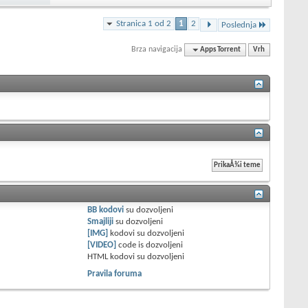
Stranica 1 od 2
1
2
Poslednja
Brza navigacija
Apps Torrent
Vrh
BB kodovi
su
dozvoljeni
Smajliji
su
dozvoljeni
[IMG]
kodovi su
dozvoljeni
[VIDEO]
code is
dozvoljeni
HTML kodovi su
dozvoljeni
Pravila foruma