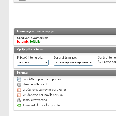
Informacije o forumu i opcije
Uređivači ovog foruma
batamb
,
Softkiller
Opcije prikaza tema
PrikaÅ¾i teme od...
Sortiraj teme po:
Sortiraj teme
Prema go
Legenda
SadrÅ¾i nepročitane poruke
Nema novih poruka
Vruća tema sa novim porukama
Vruća tema bez novih poruka
Tema je zatvorena
Tema sadrÅ¾i vaÅ¡e poruke