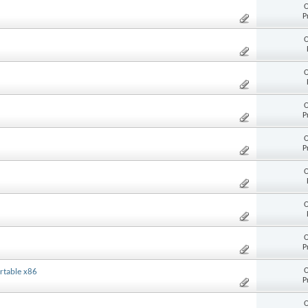
O
P
O
O
O
P
O
P
O
O
O
P
O
rtable x86
P
O