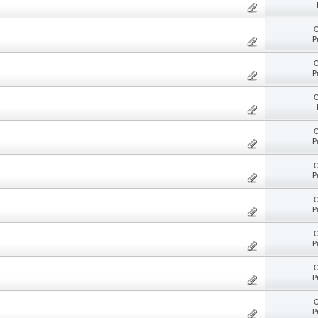
O
P
O
P
O
O
P
O
P
O
P
O
P
O
P
O
P