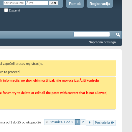
Pomoć
Registracija
Zapamti
Napredna pretraga
i započeli proces registracije.
ve to proceed.
informacija, no zbog obimnosti ipak nije moguće izvrÅ¡iti kontrolu
orum try to delete or edit all the posts with content that is not allowed,
Stranica 1 od 2
1
2
tema od 1 do 25 od ukupno 26
Poslednja