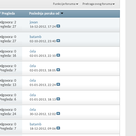
Funkcije foruma
Pretraga ovog foruma
/
Pregleda
Poslednja poruka od
dgovora: 2
jovan
regleda: 27
16-12-2012,
17:24
dgovora: 0
batamb
regleda: 27
02-10-2012,
23:40
dgovora: 0
ćela
regleda: 16
02-01-2013,
22:10
dgovora: 0
ćela
Pregleda: 7
02-01-2013,
18:05
dgovora: 0
ćela
regleda: 13
01-01-2013,
22:24
dgovora: 0
ćela
Pregleda: 6
01-01-2013,
18:13
dgovora: 0
ćela
regleda: 24
30-12-2012,
12:02
dgovora: 0
batamb
Pregleda: 7
18-12-2012,
09:06