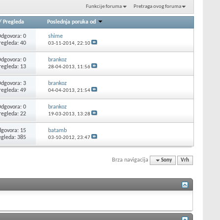
Funkcije foruma
Pretraga ovog foruma
/
Pregleda
Poslednja poruka od
dgovora: 0
shime
regleda: 40
03-11-2014,
22:10
dgovora: 0
brankoz
regleda: 13
28-04-2013,
11:56
dgovora: 3
brankoz
regleda: 49
04-04-2013,
21:54
dgovora: 0
brankoz
regleda: 22
19-03-2013,
13:28
govora: 15
batamb
egleda: 385
03-10-2012,
23:47
Brza navigacija
Sony
Vrh