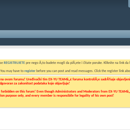
 se
REGISTRUJETE
pre nego Å¡to budete mogli da piÅ¡ete i čitate poruke. Kliknite na link da b
. You may have to
register
before you can post and read messages. Click the register link abo
o na ovom forumu! Uređivački tim EX-YU TEAMâ„¢ foruma kontroliÅ¡e sadrÅ¾aje objavljenih 
 odgovoran za zakonitost podataka koje objavljuje!
ly forbidden on this forum! Even though Administrators and Moderators from EX-YU TEAMâ„¢ f
cation purpose only, and every member is responsibile for legality of his own post!