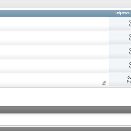
Odgovora
O
P
O
P
O
P
O
P
Od
Pr