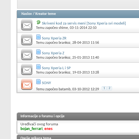
Naslov
/
Kreator teme
Skriveni kod za servis meni [Sony Xperia svi modeli]
Temu započeo
shime
, 03-11-2014 22:10
Sony Xperia ZR
Temu započeo
brankoz
, 28-04-2013 11:56
Sony Xperia Z
Temu započeo
brankoz
, 25-01-2013 11:40
Sony Xperia L i SP
Temu započeo
brankoz
, 19-03-2013 13:28
SONY
1
2
Temu započeo
batamb
, 03-10-2012 12:29
Informacije o forumu i opcije
Uređivači ovog foruma
bojan_ferrari
,
enes
Opcije prikaza tema