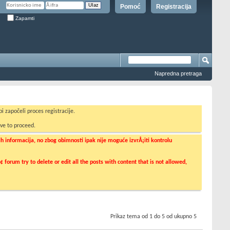
Pomoć
Registracija
Zapamti
Napredna pretraga
i započeli proces registracije.
ve to proceed.
informacija, no zbog obimnosti ipak nije moguće izvrÅ¡iti kontrolu
orum try to delete or edit all the posts with content that is not allowed,
Prikaz tema od 1 do 5 od ukupno 5