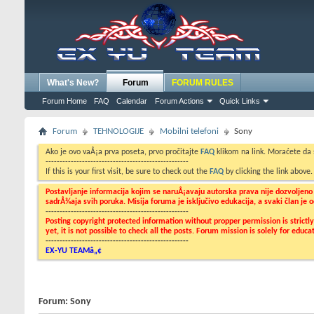
What's New?
Forum
FORUM RULES
Forum Home
FAQ
Calendar
Forum Actions
Quick Links
Forum
TEHNOLOGIJE
Mobilni telefoni
Sony
Ako je ovo vaÅ¡a prva poseta, prvo pročitajte
FAQ
klikom na link. Moraćete da
---------------------------------------------------
If this is your first visit, be sure to check out the
FAQ
by clicking the link above
Postavljanje informacija kojim se naruÅ¡avaju autorska prava nije dozvoljen
sadrÅ¾aja svih poruka. Misija foruma je isključivo edukacija, a svaki član je
---------------------------------------------------
Posting copyright protected information without propper permission is strict
yet, it is not possible to check all the posts. Forum mission is solely for edu
---------------------------------------------------
EX-YU TEAMâ„¢
Forum:
Sony