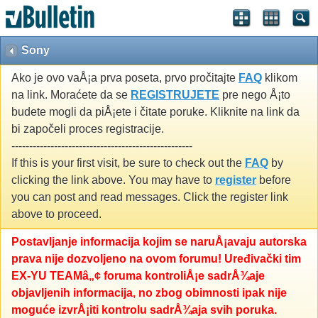
Sony
Ako je ovo vaÅ¡a prva poseta, prvo pročitajte
FAQ
klikom
na link. Moraćete da se
REGISTRUJETE
pre nego Å¡to
budete mogli da piÅ¡ete i čitate poruke. Kliknite na link da
bi započeli proces registracije.
---------------------------------------------------
If this is your first visit, be sure to check out the
FAQ
by
clicking the link above. You may have to
register
before
you can post and read messages. Click the register link
above to proceed.
Postavljanje informacija kojim se naruÅ¡avaju autorska
prava nije dozvoljeno na ovom forumu! Uređivački tim
EX-YU TEAMâ„¢ foruma kontroliÅ¡e sadrÅ¾aje
objavljenih informacija, no zbog obimnosti ipak nije
moguće izvrÅ¡iti kontrolu sadrÅ¾aja svih poruka.