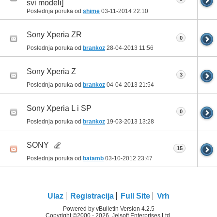
svi modeli]
Poslednja poruka od
shime
03-11-2014
22:10
Sony Xperia ZR
0
Poslednja poruka od
brankoz
28-04-2013
11:56
Sony Xperia Z
3
Poslednja poruka od
brankoz
04-04-2013
21:54
Sony Xperia L i SP
0
Poslednja poruka od
brankoz
19-03-2013
13:28
SONY
15
Poslednja poruka od
batamb
03-10-2012
23:47
Ulaz
Registracija
Full Site
Vrh
Powered by vBulletin Version 4.2.5
Copyright ©2000 - 2026, Jelsoft Enterprises Ltd.