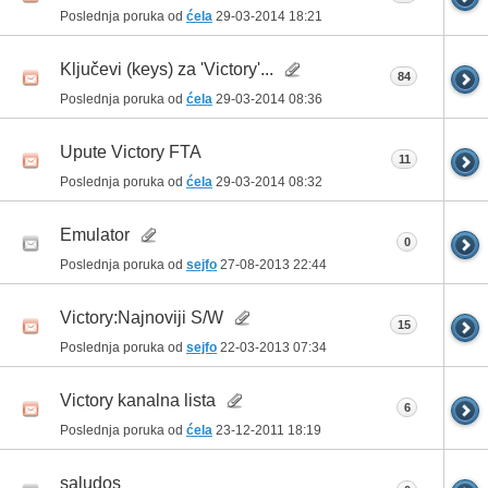
Poslednja poruka od
ćela
29-03-2014
18:21
Ključevi (keys) za 'Victory'...
84
Poslednja poruka od
ćela
29-03-2014
08:36
Upute Victory FTA
11
Poslednja poruka od
ćela
29-03-2014
08:32
Emulator
0
Poslednja poruka od
sejfo
27-08-2013
22:44
Victory:Najnoviji S/W
15
Poslednja poruka od
sejfo
22-03-2013
07:34
Victory kanalna lista
6
Poslednja poruka od
ćela
23-12-2011
18:19
saludos