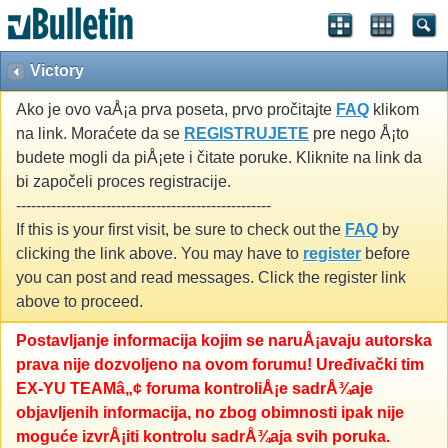
Victory
Ako je ovo vaÅ¡a prva poseta, prvo pročitajte
FAQ
klikom
na link. Moraćete da se
REGISTRUJETE
pre nego Å¡to
budete mogli da piÅ¡ete i čitate poruke. Kliknite na link da
bi započeli proces registracije.
---------------------------------------------------
If this is your first visit, be sure to check out the
FAQ
by
clicking the link above. You may have to
register
before
you can post and read messages. Click the register link
above to proceed.
Postavljanje informacija kojim se naruÅ¡avaju autorska
prava nije dozvoljeno na ovom forumu! Uređivački tim
EX-YU TEAMâ„¢ foruma kontroliÅ¡e sadrÅ¾aje
objavljenih informacija, no zbog obimnosti ipak nije
moguće izvrÅ¡iti kontrolu sadrÅ¾aja svih poruka.