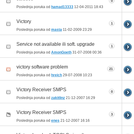
0
Poslednja poruka od
hamad13333
12-04-2011
18:43
Victory
1
Poslednja poruka od
masta
11-02-2009
23:29
Service not available ili soft. upgrade
1
Poslednja poruka od
AmonGoeth
31-07-2008
00:36
victory software problem
21
Poslednja poruka od
hreich
29-07-2008
10:23
Victory Receiver SMPS
0
Poslednja poruka od
zakitlinz
21-12-2007
16:29
Victory Receiver SMPS
3
Poslednja poruka od
enes
21-12-2007
16:16