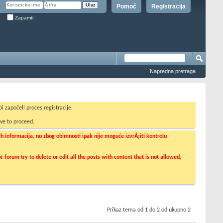
Pomoć
Registracija
Zapamti
Napredna pretraga
i započeli proces registracije.
ve to proceed.
informacija, no zbog obimnosti ipak nije moguće izvrÅ¡iti kontrolu
orum try to delete or edit all the posts with content that is not allowed,
Prikaz tema od 1 do 2 od ukupno 2