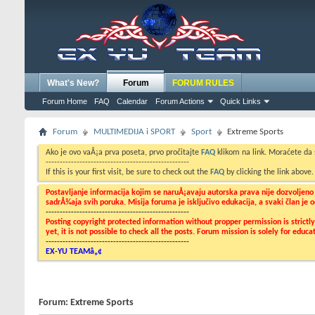
What's New?
Forum
FORUM RULES
Forum Home
FAQ
Calendar
Forum Actions
Quick Links
Forum
MULTIMEDIJA i SPORT
Sport
Extreme Sports
Ako je ovo vaÅ¡a prva poseta, prvo pročitajte
FAQ
klikom na link. Moraćete da
---------------------------------------------------
If this is your first visit, be sure to check out the
FAQ
by clicking the link above
Postavljanje informacija kojim se naruÅ¡avaju autorska prava nije dozvoljen
sadrÅ¾aja svih poruka. Misija foruma je isključivo edukacija, a svaki član je
---------------------------------------------------
Posting copyright protected information without propper permission is strict
yet, it is not possible to check all the posts. Forum mission is solely for edu
---------------------------------------------------
EX-YU TEAMâ„¢
Forum:
Extreme Sports