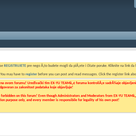
 se
REGISTRUJETE
pre nego Å¡to budete mogli da piÅ¡ete i čitate poruke. Kliknite na link da b
. You may have to
register
before you can post and read messages. Click the register link abo
o na ovom forumu! Uređivački tim EX-YU TEAMâ„¢ foruma kontroliÅ¡e sadrÅ¾aje objavljenih 
 odgovoran za zakonitost podataka koje objavljuje!
ly forbidden on this forum! Even though Administrators and Moderators from EX-YU TEAMâ„¢ f
cation purpose only, and every member is responsibile for legality of his own post!