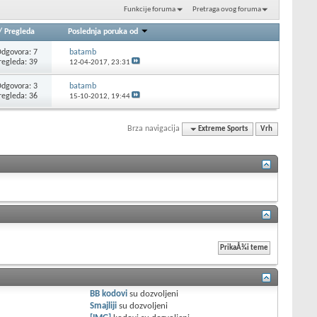
Funkcije foruma
Pretraga ovog foruma
/
Pregleda
Poslednja poruka od
dgovora: 7
batamb
regleda: 39
12-04-2017,
23:31
dgovora: 3
batamb
regleda: 36
15-10-2012,
19:44
Brza navigacija
Extreme Sports
Vrh
BB kodovi
su
dozvoljeni
Smajliji
su
dozvoljeni