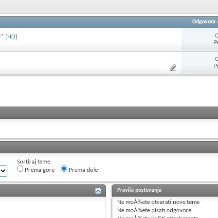
Odgovora
O
* [HD]
P
O
P
Sortiraj teme
Prema gore
Prema dole
Pravila postovanja
Ne moÅ¾ete
otvarati nove teme
Ne moÅ¾ete
pisati odgovore