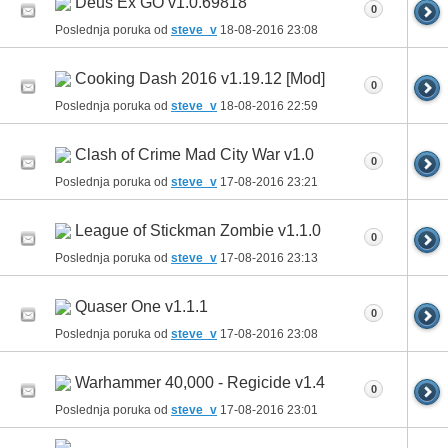
Deus Ex GO v1.0.69818
0
Poslednja poruka od
steve_v
18-08-2016
23:08
Cooking Dash 2016 v1.19.12 [Mod]
0
Poslednja poruka od
steve_v
18-08-2016
22:59
Clash of Crime Mad City War v1.0
0
Poslednja poruka od
steve_v
17-08-2016
23:21
League of Stickman Zombie v1.1.0
0
Poslednja poruka od
steve_v
17-08-2016
23:13
Quaser One v1.1.1
0
Poslednja poruka od
steve_v
17-08-2016
23:08
Warhammer 40,000 - Regicide v1.4
0
Poslednja poruka od
steve_v
17-08-2016
23:01