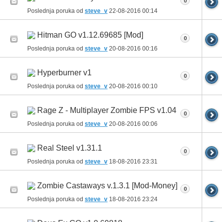
0
Poslednja poruka od
steve_v
22-08-2016
00:14
Hitman GO v1.12.69685 [Mod]
0
Poslednja poruka od
steve_v
20-08-2016
00:16
Hyperburner v1
0
Poslednja poruka od
steve_v
20-08-2016
00:10
Rage Z - Multiplayer Zombie FPS v1.04
0
Poslednja poruka od
steve_v
20-08-2016
00:06
Real Steel v1.31.1
0
Poslednja poruka od
steve_v
18-08-2016
23:31
Zombie Castaways v.1.3.1 [Mod-Money]
0
Poslednja poruka od
steve_v
18-08-2016
23:24