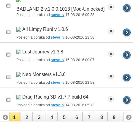
0
BADLAND 2 v.1.0.0.1013 [Mod-Unlocked]
Poslednja poruka od
steve_v
17-08-2016
00:28
All Limpy Run! v.1.0.6
0
Poslednja poruka od
steve_v
16-08-2016
23:58
Lost Journey v1.3.8
0
Poslednja poruka od
steve_v
16-08-2016
00:07
Neo Monsters v1.3.6
0
Poslednja poruka od
steve_v
15-08-2016
23:58
Drag Racing 3D v1.7.7 build 64
0
Poslednja poruka od
steve_v
14-08-2016
05:13
1
2
3
4
5
6
7
8
9
10
11
12
13
14
15
16
17
18