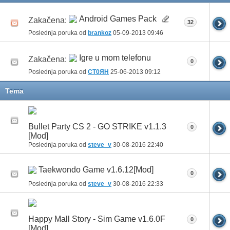
Android Games Pack
Zakačena:
32
Poslednja poruka od
brankoz
05-09-2013
09:46
Igre u mom telefonu
Zakačena:
0
Poslednja poruka od
CT0ЯH
25-06-2013
09:12
Tema
Bullet Party CS 2 - GO STRIKE v1.1.3
0
[Mod]
Poslednja poruka od
steve_v
30-08-2016
22:40
Taekwondo Game v1.6.12[Mod]
0
Poslednja poruka od
steve_v
30-08-2016
22:33
Happy Mall Story - Sim Game v1.6.0F
0
[Mod]