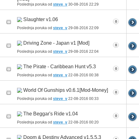
Poslednja poruka od
steve_v
30-08-2016
22:29
Slaughter v1.06
0
Poslednja poruka od
steve_v
29-08-2016
22:09
Driving Zone - Japan v1 [Mod]
0
Poslednja poruka od
steve_v
29-08-2016
22:04
The Pirate - Caribbean Hunt v5.3
0
Poslednja poruka od
steve_v
22-08-2016
00:38
World Of Gunships v0.6.1[Mod-Money]
0
Poslednja poruka od
steve_v
22-08-2016
00:33
The Beggar's Ride v1.04
0
Poslednja poruka od
steve_v
22-08-2016
00:20
Doom & Destiny Advanced v1.5.5.3