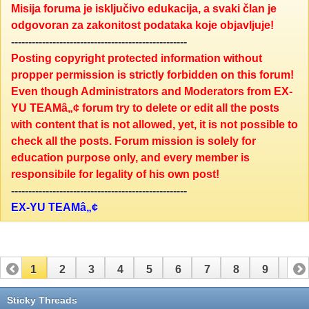
Misija foruma je isključivo edukacija, a svaki član je
odgovoran za zakonitost podataka koje objavljuje!
---------------------------------------------------
Posting copyright protected information without
propper permission is strictly forbidden on this forum!
Even though Administrators and Moderators from EX-
YU TEAMâ„¢ forum try to delete or edit all the posts
with content that is not allowed, yet, it is not possible to
check all the posts. Forum mission is solely for
education purpose only, and every member is
responsibile for legality of his own post!
---------------------------------------------------
EX-YU TEAMâ„¢
1
2
3
4
5
6
7
8
9
10
11
12
13
14
15
16
17
18
Sticky Threads