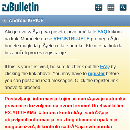
Android IGRICE
Ako je ovo vaÅ¡a prva poseta, prvo pročitajte
FAQ
klikom
na link. Moraćete da se
REGISTRUJETE
pre nego Å¡to
budete mogli da piÅ¡ete i čitate poruke. Kliknite na link da
bi započeli proces registracije.
---------------------------------------------------
If this is your first visit, be sure to check out the
FAQ
by
clicking the link above. You may have to
register
before
you can post and read messages. Click the register link
above to proceed.
Postavljanje informacija kojim se naruÅ¡avaju autorska
prava nije dozvoljeno na ovom forumu! Uređivački tim
EX-YU TEAMâ„¢ foruma kontroliÅ¡e sadrÅ¾aje
objavljenih informacija, no zbog obimnosti ipak nije
moguće izvrÅ¡iti kontrolu sadrÅ¾aja svih poruka.