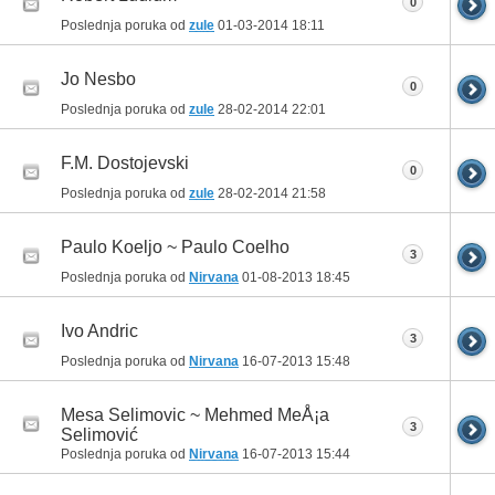
0
Poslednja poruka od
zule
01-03-2014
18:11
Jo Nesbo
0
Poslednja poruka od
zule
28-02-2014
22:01
F.M. Dostojevski
0
Poslednja poruka od
zule
28-02-2014
21:58
Paulo Koeljo ~ Paulo Coelho
3
Poslednja poruka od
Nirvana
01-08-2013
18:45
Ivo Andric
3
Poslednja poruka od
Nirvana
16-07-2013
15:48
Mesa Selimovic ~ Mehmed MeÅ¡a
3
Selimović
Poslednja poruka od
Nirvana
16-07-2013
15:44