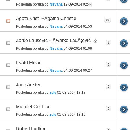
Poslednja poruka od
Nirvana
19-09-2014
02:44
Agata Kristi ~ Agatha Christie
27
Poslednja poruka od
Nirvana
04-09-2014
01:53
Zarko Lausevic ~ Å½arko LauÅ¡ević
5
Poslednja poruka od
Nirvana
04-09-2014
01:08
Evald Flisar
0
Poslednja poruka od
Nirvana
04-09-2014
00:27
Jane Austen
0
Poslednja poruka od
zule
01-03-2014
18:18
Michael Crichton
0
Poslednja poruka od
zule
01-03-2014
18:16
Robert Ludlum