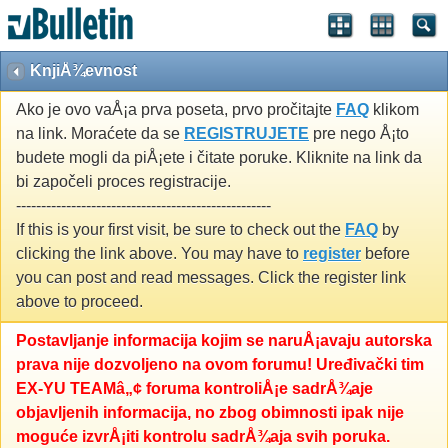
KnjiÅ¾evnost
Ako je ovo vaÅ¡a prva poseta, prvo pročitajte
FAQ
klikom
na link. Moraćete da se
REGISTRUJETE
pre nego Å¡to
budete mogli da piÅ¡ete i čitate poruke. Kliknite na link da
bi započeli proces registracije.
---------------------------------------------------
If this is your first visit, be sure to check out the
FAQ
by
clicking the link above. You may have to
register
before
you can post and read messages. Click the register link
above to proceed.
Postavljanje informacija kojim se naruÅ¡avaju autorska
prava nije dozvoljeno na ovom forumu! Uređivački tim
EX-YU TEAMâ„¢ foruma kontroliÅ¡e sadrÅ¾aje
objavljenih informacija, no zbog obimnosti ipak nije
moguće izvrÅ¡iti kontrolu sadrÅ¾aja svih poruka.