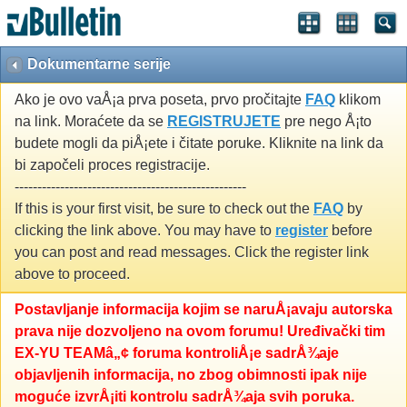
Dokumentarne serije
Ako je ovo vaÅ¡a prva poseta, prvo pročitajte
FAQ
klikom
na link. Moraćete da se
REGISTRUJETE
pre nego Å¡to
budete mogli da piÅ¡ete i čitate poruke. Kliknite na link da
bi započeli proces registracije.
---------------------------------------------------
If this is your first visit, be sure to check out the
FAQ
by
clicking the link above. You may have to
register
before
you can post and read messages. Click the register link
above to proceed.
Postavljanje informacija kojim se naruÅ¡avaju autorska
prava nije dozvoljeno na ovom forumu! Uređivački tim
EX-YU TEAMâ„¢ foruma kontroliÅ¡e sadrÅ¾aje
objavljenih informacija, no zbog obimnosti ipak nije
moguće izvrÅ¡iti kontrolu sadrÅ¾aja svih poruka.